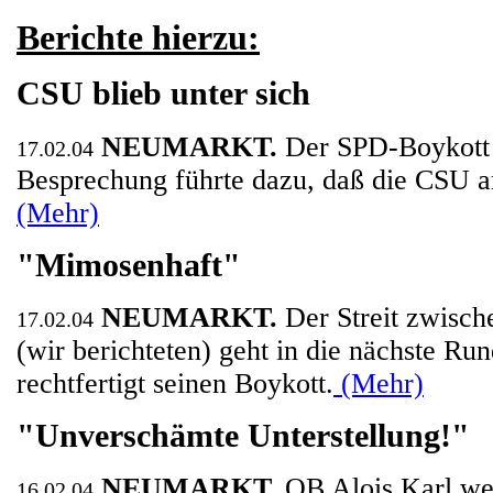
Berichte hierzu:
CSU blieb unter sich
NEUMARKT.
Der SPD-Boykott 
17.02.04
Besprechung führte dazu, daß die CSU am
(Mehr)
"Mimosenhaft"
NEUMARKT.
Der Streit zwisc
17.02.04
(wir berichteten) geht in die nächste R
rechtfertigt seinen Boykott.
(Mehr)
"Unverschämte Unterstellung!"
NEUMARKT.
OB Alois Karl we
16.02.04