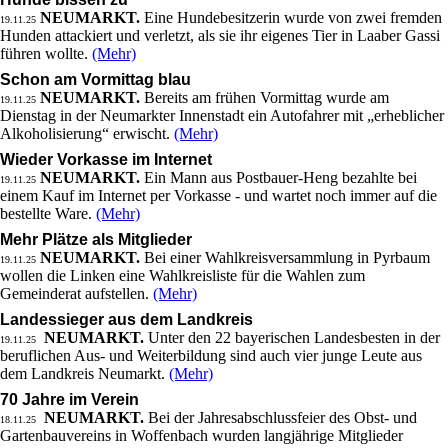
NEUMARKT.
Eine Hundebesitzerin wurde von zwei fremden
19.11.25
Hunden attackiert und verletzt, als sie ihr eigenes Tier in Laaber Gassi
führen wollte.
(Mehr)
Schon am Vormittag blau
NEUMARKT.
Bereits am frühen Vormittag wurde am
19.11.25
Dienstag in der Neumarkter Innenstadt ein Autofahrer mit „erheblicher
Alkoholisierung“ erwischt.
(Mehr)
Wieder Vorkasse im Internet
NEUMARKT.
Ein Mann aus Postbauer-Heng bezahlte bei
19.11.25
einem Kauf im Internet per Vorkasse - und wartet noch immer auf die
bestellte Ware.
(Mehr)
Mehr Plätze als Mitglieder
NEUMARKT.
Bei einer Wahlkreisversammlung in Pyrbaum
19.11.25
wollen die Linken eine Wahlkreisliste für die Wahlen zum
Gemeinderat aufstellen.
(Mehr)
Landessieger aus dem Landkreis
NEUMARKT.
Unter den 22 bayerischen Landesbesten in der
19.11.25
beruflichen Aus- und Weiterbildung sind auch vier junge Leute aus
dem Landkreis Neumarkt.
(Mehr)
70 Jahre im Verein
NEUMARKT.
Bei der Jahresabschlussfeier des Obst- und
18.11.25
Gartenbauvereins in Woffenbach wurden langjährige Mitglieder