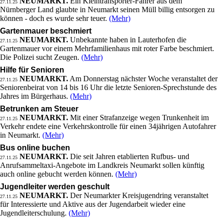
NEUMARKT.
Ein Kleintransporter-Fahrer aus dem
27.11.25
Nürnberger Land glaubte in Neumarkt seinen Müll billig entsorgen zu
können - doch es wurde sehr teuer.
(Mehr)
Gartenmauer beschmiert
NEUMARKT.
Unbekannte haben in Lauterhofen die
27.11.25
Gartenmauer vor einem Mehrfamilienhaus mit roter Farbe beschmiert.
Die Polizei sucht Zeugen.
(Mehr)
Hilfe für Senioren
NEUMARKT.
Am Donnerstag nächster Woche veranstaltet der
27.11.25
Seniorenbeirat von 14 bis 16 Uhr die letzte Senioren-Sprechstunde des
Jahres im Bürgerhaus.
(Mehr)
Betrunken am Steuer
NEUMARKT.
Mit einer Strafanzeige wegen Trunkenheit im
27.11.25
Verkehr endete eine Verkehrskontrolle für einen 34jährigen Autofahrer
in Neumarkt.
(Mehr)
Bus online buchen
NEUMARKT.
Die seit Jahren etablierten Rufbus- und
27.11.25
Anrufsammeltaxi-Angebote im Landkreis Neumarkt sollen künftig
auch online gebucht werden können.
(Mehr)
Jugendleiter werden geschult
NEUMARKT.
Der Neumarkter Kreisjugendring veranstaltet
27.11.25
für Interessierte und Aktive aus der Jugendarbeit wieder eine
Jugendleiterschulung.
(Mehr)