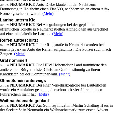
NEUMARKT.
Auto-Diebe klauten in der Nacht zum
28.11.25
Donnerstag in Holzheim einen Fiat 500, nachdem sie an einem Alfa-
Romeo gescheitert waren.
(Mehr)
Latrine unterm Klo
NEUMARKT.
Bei Ausgrabungen bei der geplanten
28.11.25
öffentlichen Toilette in Neumarkt stießen Archäologen ausgerechnet
auf eine mittelalterliche Latrine.
(Mehr)
Reifen aufgeschlitzt
NEUMARKT.
In der Ringstraße in Neumarkt wurden bei
28.11.25
einem geparkten Auto die Reifen aufgeschlitzt. Die Polizei sucht nach
Zeugen.
(Mehr)
Graf nominiert
NEUMARKT.
Die UPW Hohenfelser Land nominierte den
28.11.25
amtierenden Bürgermeister Christian Graf einstimmig zu ihrem
Kandidaten bei der Kommunalwahl.
(Mehr)
Ohne Schein unterwegs
NEUMARKT.
Bei einer Verkehrskontrolle bei Lauterhofen
28.11.25
wurde ein Autofahrer gestoppt, der schon seit vier Jahren keinen
Führerschein mehr hat.
(Mehr)
Weihnachtsmarkt geplant
NEUMARKT.
Am Sonntag findet im Martin-Schalling-Haus in
28.11.25
der Seelstraße in Neumarkt ein Weihnachtsmarkt zum ersten Advent