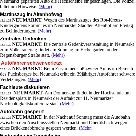
Neumarkt geparkten Auto die Heckscheibe eingeschlagen. Die Polizei
bittet um Hinweise.
(Mehr)
Martinszug im Altenhofweg
NEUMARKT.
Wegen des Martinszuges des Rot-Kreuz-
13.11.25
Kindergartens kommt es im Neumarkter Stadtteil Altenhof am Freitag
zu Behinderungen.
(Mehr)
Zentrales Gedenken
NEUMARKT.
Die zentrale Gedenkveranstaltung in Neumarkt
13.11.25
zum Volkstrauertag findet am Sonntag im Eichelgarten an der
Regensburger Straße statt.
(Mehr)
Autofahrer schwer verletzt
NEUMARKT.
Beim Zusammenstoß zweier Autos im Bereich
12.11.25
des Fuchsberges bei Neumarkt erlitt ein 39jähriger Autofahrer schwere
Verletzungen.
(Mehr)
Fachleute diskutieren
NEUMARKT.
Am Donnerstag findet in der Hochschule am
12.11.25
Residenzplatz in Neumarkt der Auftakt zur 11. Neumarkter
Nachhaltigkeitskonferenz statt.
(Mehr)
Autobahn gesperrt
NEUMARKT.
In der Nacht auf Sonntag muss die Autobahn
12.11.25
zwischen den Anschlussstellen Neumarkt und Oberölsbach wegen
eines Brückenabbruchs gesperrt werden.
(Mehr)
Einbrecher im Tennisheim