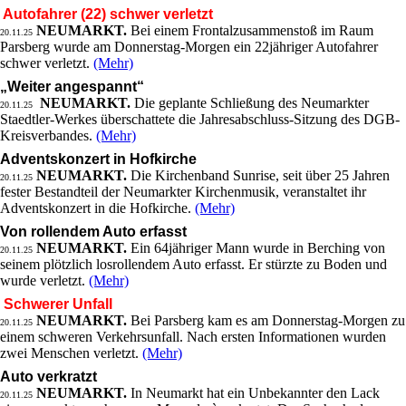
Autofahrer (22) schwer verletzt
NEUMARKT.
Bei einem Frontalzusammenstoß im Raum
20.11.25
Parsberg wurde am Donnerstag-Morgen ein 22jähriger Autofahrer
schwer verletzt.
(Mehr)
„Weiter angespannt“
NEUMARKT.
Die geplante Schließung des Neumarkter
20.11.25
Staedtler-Werkes überschattete die Jahresabschluss-Sitzung des DGB-
Kreisverbandes.
(Mehr)
Adventskonzert in Hofkirche
NEUMARKT.
Die Kirchenband Sunrise, seit über 25 Jahren
20.11.25
fester Bestandteil der Neumarkter Kirchenmusik, veranstaltet ihr
Adventskonzert in die Hofkirche.
(Mehr)
Von rollendem Auto erfasst
NEUMARKT.
Ein 64jähriger Mann wurde in Berching von
20.11.25
seinem plötzlich losrollendem Auto erfasst. Er stürzte zu Boden und
wurde verletzt.
(Mehr)
Schwerer Unfall
NEUMARKT.
Bei Parsberg kam es am Donnerstag-Morgen zu
20.11.25
einem schweren Verkehrsunfall. Nach ersten Informationen wurden
zwei Menschen verletzt.
(Mehr)
Auto verkratzt
NEUMARKT.
In Neumarkt hat ein Unbekannter den Lack
20.11.25