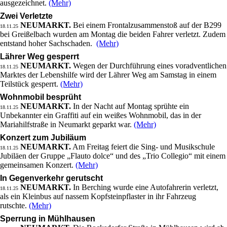
ausgezeichnet.
(Mehr)
Zwei Verletzte
NEUMARKT.
Bei einem Frontalzusammenstoß auf der B299
18.11.25
bei Greißelbach wurden am Montag die beiden Fahrer verletzt. Zudem
entstand hoher Sachschaden.
(Mehr)
Lährer Weg gesperrt
NEUMARKT.
Wegen der Durchführung eines voradventlichen
18.11.25
Marktes der Lebenshilfe wird der Lährer Weg am Samstag in einem
Teilstück gesperrt.
(Mehr)
Wohnmobil besprüht
NEUMARKT.
In der Nacht auf Montag sprühte ein
18.11.25
Unbekannter ein Graffiti auf ein weißes Wohnmobil, das in der
Mariahilfstraße in Neumarkt geparkt war.
(Mehr)
Konzert zum Jubiläum
NEUMARKT.
Am Freitag feiert die Sing- und Musikschule
18.11.25
Jubiläen der Gruppe „Flauto dolce“ und des „Trio Collegio“ mit einem
gemeinsamen Konzert.
(Mehr)
In Gegenverkehr gerutscht
NEUMARKT.
In Berching wurde eine Autofahrerin verletzt,
18.11.25
als ein Kleinbus auf nassem Kopfsteinpflaster in ihr Fahrzeug
rutschte.
(Mehr)
Sperrung in Mühlhausen