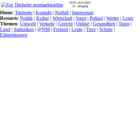
ISSN 1614-2853
23. Jahrgang
Home
:
Titelseite
|
Kontakt
|
Notfall
|
Impressum
Ressorts
:
Politik
|
Kultur
|
Wirtschaft
|
Sport
|
Polizei
|
Wetter
|
Leser
Themen
:
Umwelt
|
Verkehr
|
Gericht
|
Online
|
Gesundheit
|
Tipps
|
Land
|
Statistiken
|
@NM
|
Freizeit
|
Leute
|
Tiere
|
Schule
|
Eilmeldungen