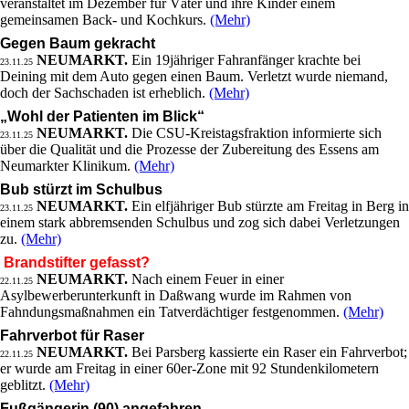
veranstaltet im Dezember für Väter und ihre Kinder einem
gemeinsamen Back- und Kochkurs.
(Mehr)
Gegen Baum gekracht
NEUMARKT.
Ein 19jähriger Fahranfänger krachte bei
23.11.25
Deining mit dem Auto gegen einen Baum. Verletzt wurde niemand,
doch der Sachschaden ist erheblich.
(Mehr)
„Wohl der Patienten im Blick“
NEUMARKT.
Die CSU-Kreistagsfraktion informierte sich
23.11.25
über die Qualität und die Prozesse der Zubereitung des Essens am
Neumarkter Klinikum.
(Mehr)
Bub stürzt im Schulbus
NEUMARKT.
Ein elfjähriger Bub stürzte am Freitag in Berg in
23.11.25
einem stark abbremsenden Schulbus und zog sich dabei Verletzungen
zu.
(Mehr)
Brandstifter gefasst?
NEUMARKT.
Nach einem Feuer in einer
22.11.25
Asylbewerberunterkunft in Daßwang wurde im Rahmen von
Fahndungsmaßnahmen ein Tatverdächtiger festgenommen.
(Mehr)
Fahrverbot für Raser
NEUMARKT.
Bei Parsberg kassierte ein Raser ein Fahrverbot;
22.11.25
er wurde am Freitag in einer 60er-Zone mit 92 Stundenkilometern
geblitzt.
(Mehr)
Fußgängerin (90) angefahren