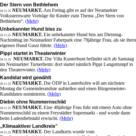
Der Stern von Bethlehem
NEUMARKT.
Am Freitag gibt es auf der Neumarkter
26.11.25
Volkssternwarte Vorträge für Kinder zum Thema „Der Stern von
Bethlehem“.
(Mehr)
Unbekannter Hund biss zu
NEUMARKT.
Ein unbekannter Hund biss am Dienstag-
26.11.25
Nachmittag im Neumarkter Faberpark eine 79jährige Frau, als sie ihren
eigenen Hund Gassi führte.
(Mehr)
Pippi startet in Theaterwinter
NEUMARKT.
Die Villa Kunterbunt befindet sich ab Samstag
26.11.25
im Neumarkter Turnerheim: dort startet nämlich Pippi Langstrumpf in
den Theaterwinter.
(Mehr)
Kandidat wird gewählt
NEUMARKT.
Die ÖDP in Lauterhofen will am nächsten
26.11.25
Montag die Gemeinderatsliste aufstellen und einen Bürgermeister-
Kandidaten nominieren.
(Mehr)
Diebin ohne Nummernschild
NEUMARKT.
Eine 48jährige Frau fuhr mit einem Auto ohne
26.11.25
Nummernschild zu einem Freystädter Supermarkt - und wurde dann
beim Ladendiebstahl erwischt.
(Mehr)
„Klimaaktiver Landkreis“
NEUMARKT.
Der Landkreis wurde vom
26.11.25