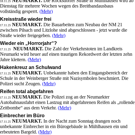
NEUMARKT.
Die Rocksdorfer Straße in Mühlhausen wird ab
18.11.25
Dienstag für mehrere Wochen wegen des Breitbandausbaus
vollständig gesperrt.
(Mehr)
Kreisstraße wieder frei
NEUMARKT.
Die Bauarbeiten zum Neubau der NM 21
17.11.25
zwischen Pilsach und Litzlohe sind abgeschlossen - jetzt wurde die
Straße wieder freigegeben.
(Mehr)
Wieder ein „Horrorjahr“?
NEUMARKT.
Die Zahl der Verkehrstoten im Landkreis
17.11.25
Neumarkt wird heuer auf einen traurigen Rekordwert der letzten zehn
Jahre klettern.
(Mehr)
Hakenkreuz an Schulwand
NEUMARKT.
Unbekannte haben den Eingangsbereich der
17.11.25
Schule in der Weinberger Straße mit Nazisymbolen beschmiert. Die
Polizei sucht Zeugen.
(Mehr)
Reifen total abgefahren
NEUMARKT.
Die Polizei zog an der Neumarkter
17.11.25
Autobahnausfahrt einen Lastzug mit abgefahrenen Reifen als „rollende
Zeitbombe“ aus dem Verkehr.
(Mehr)
Einbrecher im Büro
NEUMARKT.
In der Nacht zum Sonntag drangen noch
17.11.25
unbekannte Einbrecher in ein Bürogebäude in Mühlhausen ein und
erbeuteten Bargeld.
(Mehr)