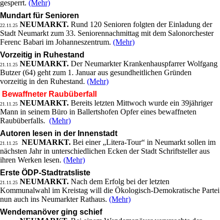
gesperrt.
(Mehr)
Mundart für Senioren
NEUMARKT.
Rund 120 Senioren folgten der Einladung der
22.11.25
Stadt Neumarkt zum 33. Seniorennachmittag mit dem Salonorchester
Ferenc Babari im Johanneszentrum.
(Mehr)
Vorzeitig in Ruhestand
NEUMARKT.
Der Neumarkter Krankenhauspfarrer Wolfgang
21.11.25
Butzer (64) geht zum 1. Januar aus gesundheitlichen Gründen
vorzeitig in den Ruhestand.
(Mehr)
Bewaffneter Raubüberfall
NEUMARKT.
Bereits letzten Mittwoch wurde ein 39jähriger
21.11.25
Mann in seinem Büro in Ballertshofen Opfer eines bewaffneten
Raubüberfalls.
(Mehr)
Autoren lesen in der Innenstadt
NEUMARKT.
Bei einer „Litera-Tour“ in Neumarkt sollen im
21.11.25
nächsten Jahr in unterschiedlichen Ecken der Stadt Schriftsteller aus
ihren Werken lesen.
(Mehr)
Erste ÖDP-Stadtratsliste
NEUMARKT.
Nach dem Erfolg bei der letzten
21.11.25
Kommunalwahl im Kreistag will die Ökologisch-Demokratische Partei
nun auch ins Neumarkter Rathaus.
(Mehr)
Wendemanöver ging schief