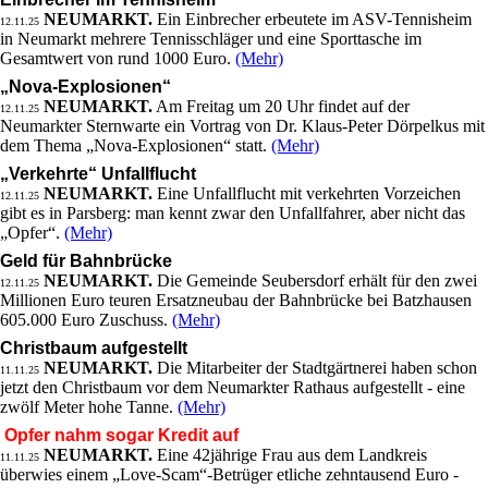
NEUMARKT.
Ein Einbrecher erbeutete im ASV-Tennisheim
12.11.25
in Neumarkt mehrere Tennisschläger und eine Sporttasche im
Gesamtwert von rund 1000 Euro.
(Mehr)
„Nova-Explosionen“
NEUMARKT.
Am Freitag um 20 Uhr findet auf der
12.11.25
Neumarkter Sternwarte ein Vortrag von Dr. Klaus-Peter Dörpelkus mit
dem Thema „Nova-Explosionen“ statt.
(Mehr)
„Verkehrte“ Unfallflucht
NEUMARKT.
Eine Unfallflucht mit verkehrten Vorzeichen
12.11.25
gibt es in Parsberg: man kennt zwar den Unfallfahrer, aber nicht das
„Opfer“.
(Mehr)
Geld für Bahnbrücke
NEUMARKT.
Die Gemeinde Seubersdorf erhält für den zwei
12.11.25
Millionen Euro teuren Ersatzneubau der Bahnbrücke bei Batzhausen
605.000 Euro Zuschuss.
(Mehr)
Christbaum aufgestellt
NEUMARKT.
Die Mitarbeiter der Stadtgärtnerei haben schon
11.11.25
jetzt den Christbaum vor dem Neumarkter Rathaus aufgestellt - eine
zwölf Meter hohe Tanne.
(Mehr)
Opfer nahm sogar Kredit auf
NEUMARKT.
Eine 42jährige Frau aus dem Landkreis
11.11.25
überwies einem „Love-Scam“-Betrüger etliche zehntausend Euro -