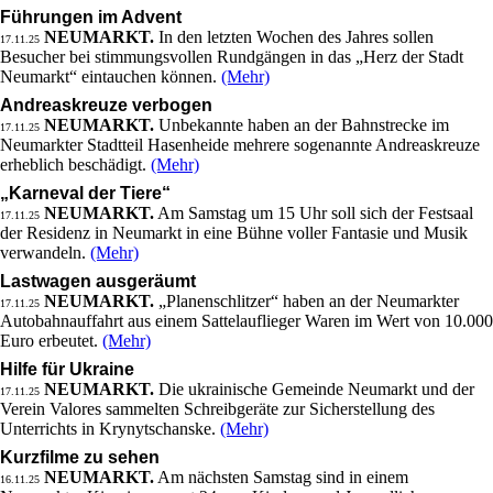
Führungen im Advent
NEUMARKT.
In den letzten Wochen des Jahres sollen
17.11.25
Besucher bei stimmungsvollen Rundgängen in das „Herz der Stadt
Neumarkt“ eintauchen können.
(Mehr)
Andreaskreuze verbogen
NEUMARKT.
Unbekannte haben an der Bahnstrecke im
17.11.25
Neumarkter Stadtteil Hasenheide mehrere sogenannte Andreaskreuze
erheblich beschädigt.
(Mehr)
„Karneval der Tiere“
NEUMARKT.
Am Samstag um 15 Uhr soll sich der Festsaal
17.11.25
der Residenz in Neumarkt in eine Bühne voller Fantasie und Musik
verwandeln.
(Mehr)
Lastwagen ausgeräumt
NEUMARKT.
„Planenschlitzer“ haben an der Neumarkter
17.11.25
Autobahnauffahrt aus einem Sattelauflieger Waren im Wert von 10.000
Euro erbeutet.
(Mehr)
Hilfe für Ukraine
NEUMARKT.
Die ukrainische Gemeinde Neumarkt und der
17.11.25
Verein Valores sammelten Schreibgeräte zur Sicherstellung des
Unterrichts in Krynytschanske.
(Mehr)
Kurzfilme zu sehen
NEUMARKT.
Am nächsten Samstag sind in einem
16.11.25