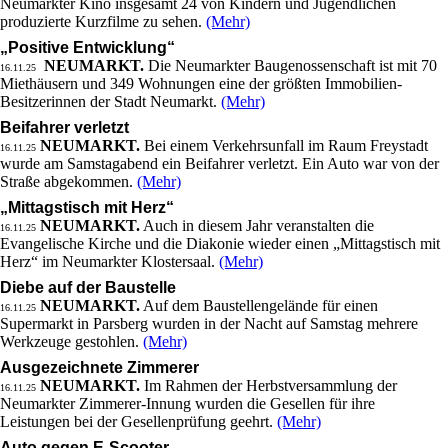
Neumarkter Kino insgesamt 24 von Kindern und Jugendlichen
produzierte Kurzfilme zu sehen.
(Mehr)
„Positive Entwicklung“
NEUMARKT.
Die Neumarkter Baugenossenschaft ist mit 70
16.11.25
Miethäusern und 349 Wohnungen eine der größten Immobilien-
Besitzerinnen der Stadt Neumarkt.
(Mehr)
Beifahrer verletzt
NEUMARKT.
Bei einem Verkehrsunfall im Raum Freystadt
16.11.25
wurde am Samstagabend ein Beifahrer verletzt. Ein Auto war von der
Straße abgekommen.
(Mehr)
„Mittagstisch mit Herz“
NEUMARKT.
Auch in diesem Jahr veranstalten die
16.11.25
Evangelische Kirche und die Diakonie wieder einen „Mittagstisch mit
Herz“ im Neumarkter Klostersaal.
(Mehr)
Diebe auf der Baustelle
NEUMARKT.
Auf dem Baustellengelände für einen
16.11.25
Supermarkt in Parsberg wurden in der Nacht auf Samstag mehrere
Werkzeuge gestohlen.
(Mehr)
Ausgezeichnete Zimmerer
NEUMARKT.
Im Rahmen der Herbstversammlung der
16.11.25
Neumarkter Zimmerer-Innung wurden die Gesellen für ihre
Leistungen bei der Gesellenprüfung geehrt.
(Mehr)
Auto gegen E-Scooter