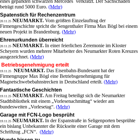
eines geparkten schwarzen Mercedes` verkratzt. Der Sachschaden
beträgt rund 5000 Euro.
(Mehr)
Spatenstich für Rechenzentrum
NEUMARKT.
Vom größten Einzelauftrag der
20.11.25
Firmengeschichte spricht die Sengenthaler Firma Max Bögl bei einem
neuen Projekt in Brandenburg.
(Mehr)
Ehrenurkunden überreicht
NEUMARKT.
In einer feierlichen Zeremonie im Kloster
20.11.25
Scheyern wurden mehrere Mitarbeiter des Neumarkter Roten Kreuzes
ausgezeichnet.
(Mehr)
Betriebsgenehmigung erteilt
NEUMARKT.
Das Eisenbahn-Bundesamt hat der
19.11.25
Firmengruppe Max Bögl eine Betriebsgenehmigung für
Magnetschwebebahnstrecken in Deutschland erteilt.
(Mehr)
Fantastische Geschichten
NEUMARKT.
Am Freitag beteiligt sich die Neumarkter
19.11.25
Stadtbibliothek mit einem „Vorlesenachmittag“ wieder am
bundesweiten „Vorlesetag“.
(Mehr)
Garage mit FCN-Logo besprüht
NEUMARKT.
In der Espanstraße in Seligenporten besprühte
19.11.25
ein bislang Unbekannter die Rückseite einer Garage mit dem
Schriftzug „FCN“.
(Mehr)
Hunde bissen zu