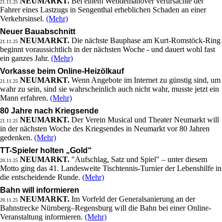
NEUMARKT.
Bei einem Wendemanöver verursachte der
21.11.25
Fahrer eines Lastzugs in Sengenthal erheblichen Schaden an einer
Verkehrsinsel.
(Mehr)
Neuer Bauabschnitt
NEUMARKT.
Die nächste Bauphase am Kurt-Romstöck-Ring
21.11.25
beginnt voraussichtlich in der nächsten Woche - und dauert wohl fast
ein ganzes Jahr.
(Mehr)
Vorkasse beim Online-Heizölkauf
NEUMARKT.
Wenn Angebote im Internet zu günstig sind, um
21.11.25
wahr zu sein, sind sie wahrscheinlich auch nicht wahr, musste jetzt ein
Mann erfahren.
(Mehr)
80 Jahre nach Kriegsende
NEUMARKT.
Der Verein Musical und Theater Neumarkt will
21.11.25
in der nächsten Woche des Kriegsendes in Neumarkt vor 80 Jahren
gedenken.
(Mehr)
TT-Spieler holten „Gold“
NEUMARKT.
"Aufschlag, Satz und Spiel" – unter diesem
20.11.25
Motto ging das 41. Landesweite Tischtennis-Turnier der Lebenshilfe in
die entscheidende Runde.
(Mehr)
Bahn will informieren
NEUMARKT.
Im Vorfeld der Generalsanierung an der
20.11.25
Bahnstrecke Nürnberg–Regensburg will die Bahn bei einer Online-
Veranstaltung informieren.
(Mehr)