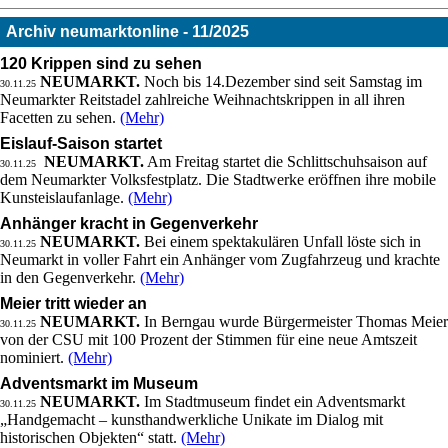
Archiv neumarktonline - 11/2025
120 Krippen sind zu sehen
NEUMARKT.
Noch bis 14.Dezember sind seit Samstag im
30.11.25
Neumarkter Reitstadel zahlreiche Weihnachtskrippen in all ihren
Facetten zu sehen.
(Mehr)
Eislauf-Saison startet
NEUMARKT.
Am Freitag startet die Schlittschuhsaison auf
30.11.25
dem Neumarkter Volksfestplatz. Die Stadtwerke eröffnen ihre mobile
Kunsteislaufanlage.
(Mehr)
Anhänger kracht in Gegenverkehr
NEUMARKT.
Bei einem spektakulären Unfall löste sich in
30.11.25
Neumarkt in voller Fahrt ein Anhänger vom Zugfahrzeug und krachte
in den Gegenverkehr.
(Mehr)
Meier tritt wieder an
NEUMARKT.
In Berngau wurde Bürgermeister Thomas Meier
30.11.25
von der CSU mit 100 Prozent der Stimmen für eine neue Amtszeit
nominiert.
(Mehr)
Adventsmarkt im Museum
NEUMARKT.
Im Stadtmuseum findet ein Adventsmarkt
30.11.25
„Handgemacht – kunsthandwerkliche Unikate im Dialog mit
historischen Objekten“ statt.
(Mehr)