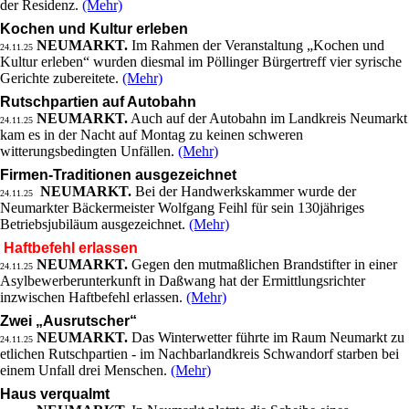
der Residenz.
(Mehr)
Kochen und Kultur erleben
NEUMARKT.
Im Rahmen der Veranstaltung „Kochen und
24.11.25
Kultur erleben“ wurden diesmal im Pöllinger Bürgertreff vier syrische
Gerichte zubereitete.
(Mehr)
Rutschpartien auf Autobahn
NEUMARKT.
Auch auf der Autobahn im Landkreis Neumarkt
24.11.25
kam es in der Nacht auf Montag zu keinen schweren
witterungsbedingten Unfällen.
(Mehr)
Firmen-Traditionen ausgezeichnet
NEUMARKT.
Bei der Handwerkskammer wurde der
24.11.25
Neumarkter Bäckermeister Wolfgang Feihl für sein 130jähriges
Betriebsjubiläum ausgezeichnet.
(Mehr)
Haftbefehl erlassen
NEUMARKT.
Gegen den mutmaßlichen Brandstifter in einer
24.11.25
Asylbewerberunterkunft in Daßwang hat der Ermittlungsrichter
inzwischen Haftbefehl erlassen.
(Mehr)
Zwei „Ausrutscher“
NEUMARKT.
Das Winterwetter führte im Raum Neumarkt zu
24.11.25
etlichen Rutschpartien - im Nachbarlandkreis Schwandorf starben bei
einem Unfall drei Menschen.
(Mehr)
Haus verqualmt