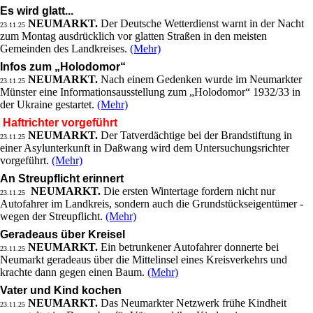
Es wird glatt...
NEUMARKT.
Der Deutsche Wetterdienst warnt in der Nacht
23.11.25
zum Montag ausdrücklich vor glatten Straßen in den meisten
Gemeinden des Landkreises.
(Mehr)
Infos zum „Holodomor“
NEUMARKT.
Nach einem Gedenken wurde im Neumarkter
23.11.25
Münster eine Informationsausstellung zum „Holodomor“ 1932/33 in
der Ukraine gestartet.
(Mehr)
Haftrichter vorgeführt
NEUMARKT.
Der Tatverdächtige bei der Brandstiftung in
23.11.25
einer Asylunterkunft in Daßwang wird dem Untersuchungsrichter
vorgeführt.
(Mehr)
An Streupflicht erinnert
NEUMARKT.
Die ersten Wintertage fordern nicht nur
23.11.25
Autofahrer im Landkreis, sondern auch die Grundstückseigentümer -
wegen der Streupflicht.
(Mehr)
Geradeaus über Kreisel
NEUMARKT.
Ein betrunkener Autofahrer donnerte bei
23.11.25
Neumarkt geradeaus über die Mittelinsel eines Kreisverkehrs und
krachte dann gegen einen Baum.
(Mehr)
Vater und Kind kochen
NEUMARKT.
Das Neumarkter Netzwerk frühe Kindheit
23.11.25