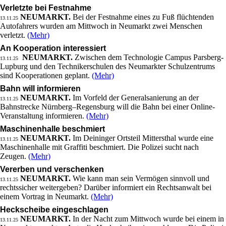
Verletzte bei Festnahme
NEUMARKT.
Bei der Festnahme eines zu Fuß flüchtenden
13.11.25
Autofahrers wurden am Mittwoch in Neumarkt zwei Menschen
verletzt.
(Mehr)
An Kooperation interessiert
NEUMARKT.
Zwischen dem Technologie Campus Parsberg-
13.11.25
Lupburg und den Technikerschulen des Neumarkter Schulzentrums
sind Kooperationen geplant.
(Mehr)
Bahn will informieren
NEUMARKT.
Im Vorfeld der Generalsanierung an der
13.11.25
Bahnstrecke Nürnberg–Regensburg will die Bahn bei einer Online-
Veranstaltung informieren.
(Mehr)
Maschinenhalle beschmiert
NEUMARKT.
Im Deininger Ortsteil Mittersthal wurde eine
13.11.25
Maschinenhalle mit Graffiti beschmiert. Die Polizei sucht nach
Zeugen.
(Mehr)
Vererben und verschenken
NEUMARKT.
Wie kann man sein Vermögen sinnvoll und
13.11.25
rechtssicher weitergeben? Darüber informiert ein Rechtsanwalt bei
einem Vortrag in Neumarkt.
(Mehr)
Heckscheibe eingeschlagen
NEUMARKT.
In der Nacht zum Mittwoch wurde bei einem in
13.11.25