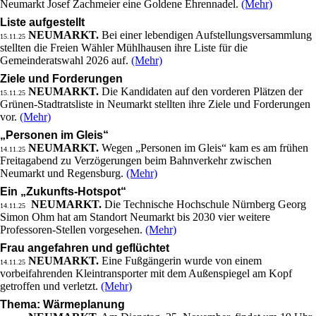
Neumarkt Josef Zachmeier eine Goldene Ehrennadel.
(Mehr)
Liste aufgestellt
NEUMARKT.
Bei einer lebendigen Aufstellungsversammlung
15.11.25
stellten die Freien Wähler Mühlhausen ihre Liste für die
Gemeinderatswahl 2026 auf.
(Mehr)
Ziele und Forderungen
NEUMARKT.
Die Kandidaten auf den vorderen Plätzen der
15.11.25
Grünen-Stadtratsliste in Neumarkt stellten ihre Ziele und Forderungen
vor.
(Mehr)
„Personen im Gleis“
NEUMARKT.
Wegen „Personen im Gleis“ kam es am frühen
14.11.25
Freitagabend zu Verzögerungen beim Bahnverkehr zwischen
Neumarkt und Regensburg.
(Mehr)
Ein „Zukunfts-Hotspot“
NEUMARKT.
Die Technische Hochschule Nürnberg Georg
14.11.25
Simon Ohm hat am Standort Neumarkt bis 2030 vier weitere
Professoren-Stellen vorgesehen.
(Mehr)
Frau angefahren und geflüchtet
NEUMARKT.
Eine Fußgängerin wurde von einem
14.11.25
vorbeifahrenden Kleintransporter mit dem Außenspiegel am Kopf
getroffen und verletzt.
(Mehr)
Thema: Wärmeplanung