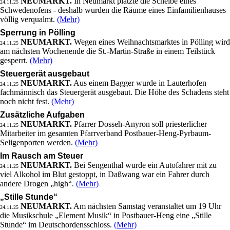
NEUMARKT.
In Neumarkt platzte die Scheibe eines
24.11.25
Schwedenofens - deshalb wurden die Räume eines Einfamilienhauses
völlig verqualmt.
(Mehr)
Sperrung in Pölling
NEUMARKT.
Wegen eines Weihnachtsmarktes in Pölling wird
24.11.25
am nächsten Wochenende die St.-Martin-Straße in einem Teilstück
gesperrt.
(Mehr)
Steuergerät ausgebaut
NEUMARKT.
Aus einem Bagger wurde in Lauterhofen
24.11.25
fachmännisch das Steuergerät ausgebaut. Die Höhe des Schadens steht
noch nicht fest.
(Mehr)
Zusätzliche Aufgaben
NEUMARKT.
Pfarrer Dosseh-Anyron soll priesterlicher
24.11.25
Mitarbeiter im gesamten Pfarrverband Postbauer-Heng-Pyrbaum-
Seligenporten werden.
(Mehr)
Im Rausch am Steuer
NEUMARKT.
Bei Sengenthal wurde ein Autofahrer mit zu
24.11.25
viel Alkohol im Blut gestoppt, in Daßwang war ein Fahrer durch
andere Drogen „high“.
(Mehr)
„Stille Stunde“
NEUMARKT.
Am nächsten Samstag veranstaltet um 19 Uhr
24.11.25
die Musikschule „Element Musik“ in Postbauer-Heng eine „Stille
Stunde“ im Deutschordensschloss.
(Mehr)