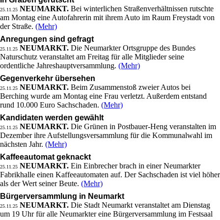
NEUMARKT.
Bei winterlichen Straßenverhältnissen rutschte
25.11.25
am Montag eine Autofahrerin mit ihrem Auto im Raum Freystadt von
der Straße.
(Mehr)
Anregungen sind gefragt
NEUMARKT.
Die Neumarkter Ortsgruppe des Bundes
25.11.25
Naturschutz veranstaltet am Freitag für alle Mitglieder seine
ordentliche Jahreshauptversammlung.
(Mehr)
Gegenverkehr übersehen
NEUMARKT.
Beim Zusammenstoß zweier Autos bei
25.11.25
Berching wurde am Montag eine Frau verletzt. Außerdem entstand
rund 10.000 Euro Sachschaden.
(Mehr)
Kandidaten werden gewählt
NEUMARKT.
Die Grünen in Postbauer-Heng veranstalten im
25.11.25
Dezember ihre Aufstellungsversammlung für die Kommunalwahl im
nächsten Jahr.
(Mehr)
Kaffeeautomat geknackt
NEUMARKT.
Ein Einbrecher brach in einer Neumarkter
25.11.25
Fabrikhalle einen Kaffeeautomaten auf. Der Sachschaden ist viel höher
als der Wert seiner Beute.
(Mehr)
Bürgerversammlung in Neumarkt
NEUMARKT.
Die Stadt Neumarkt veranstaltet am Dienstag
25.11.25
um 19 Uhr für alle Neumarkter eine Bürgerversammlung im Festsaal