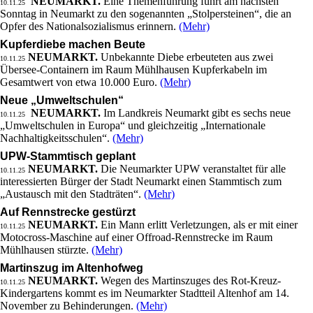
NEUMARKT.
Eine Themenführung führt am nächsten
10.11.25
Sonntag in Neumarkt zu den sogenannten „Stolpersteinen“, die an
Opfer des Nationalsozialismus erinnern.
(Mehr)
Kupferdiebe machen Beute
NEUMARKT.
Unbekannte Diebe erbeuteten aus zwei
10.11.25
Übersee-Containern im Raum Mühlhausen Kupferkabeln im
Gesamtwert von etwa 10.000 Euro.
(Mehr)
Neue „Umweltschulen“
NEUMARKT.
Im Landkreis Neumarkt gibt es sechs neue
10.11.25
„Umweltschulen in Europa“ und gleichzeitig „Internationale
Nachhaltigkeitsschulen“.
(Mehr)
UPW-Stammtisch geplant
NEUMARKT.
Die Neumarkter UPW veranstaltet für alle
10.11.25
interessierten Bürger der Stadt Neumarkt einen Stammtisch zum
„Austausch mit den Stadträten“.
(Mehr)
Auf Rennstrecke gestürzt
NEUMARKT.
Ein Mann erlitt Verletzungen, als er mit einer
10.11.25
Motocross-Maschine auf einer Offroad-Rennstrecke im Raum
Mühlhausen stürzte.
(Mehr)
Martinszug im Altenhofweg
NEUMARKT.
Wegen des Martinszuges des Rot-Kreuz-
10.11.25
Kindergartens kommt es im Neumarkter Stadtteil Altenhof am 14.
November zu Behinderungen.
(Mehr)