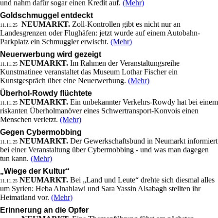
und nahm dafür sogar einen Kredit auf.
(Mehr)
Goldschmuggel entdeckt
NEUMARKT.
Zoll-Kontrollen gibt es nicht nur an
11.11.25
Landesgrenzen oder Flughäfen: jetzt wurde auf einem Autobahn-
Parkplatz ein Schmuggler erwischt.
(Mehr)
Neuerwerbung wird gezeigt
NEUMARKT.
Im Rahmen der Veranstaltungsreihe
11.11.25
Kunstmatinee veranstaltet das Museum Lothar Fischer ein
Kunstgespräch über eine Neuerwerbung.
(Mehr)
Überhol-Rowdy flüchtete
NEUMARKT.
Ein unbekannter Verkehrs-Rowdy hat bei einem
11.11.25
riskanten Überholmanöver eines Schwertransport-Konvois einen
Menschen verletzt.
(Mehr)
Gegen Cybermobbing
NEUMARKT.
Der Gewerkschaftsbund in Neumarkt informiert
11.11.25
bei einer Veranstaltung über Cybermobbing - und was man dagegen
tun kann.
(Mehr)
„Wiege der Kultur“
NEUMARKT.
Bei „Land und Leute“ drehte sich diesmal alles
11.11.25
um Syrien: Heba Alnahlawi und Sara Yassin Alsabagh stellten ihr
Heimatland vor.
(Mehr)
Erinnerung an die Opfer