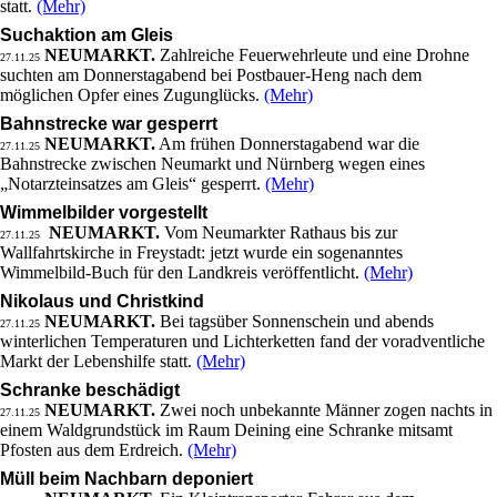
statt.
(Mehr)
Suchaktion am Gleis
NEUMARKT.
Zahlreiche Feuerwehrleute und eine Drohne
27.11.25
suchten am Donnerstagabend bei Postbauer-Heng nach dem
möglichen Opfer eines Zugunglücks.
(Mehr)
Bahnstrecke war gesperrt
NEUMARKT.
Am frühen Donnerstagabend war die
27.11.25
Bahnstrecke zwischen Neumarkt und Nürnberg wegen eines
„Notarzteinsatzes am Gleis“ gesperrt.
(Mehr)
Wimmelbilder vorgestellt
NEUMARKT.
Vom Neumarkter Rathaus bis zur
27.11.25
Wallfahrtskirche in Freystadt: jetzt wurde ein sogenanntes
Wimmelbild-Buch für den Landkreis veröffentlicht.
(Mehr)
Nikolaus und Christkind
NEUMARKT.
Bei tagsüber Sonnenschein und abends
27.11.25
winterlichen Temperaturen und Lichterketten fand der voradventliche
Markt der Lebenshilfe statt.
(Mehr)
Schranke beschädigt
NEUMARKT.
Zwei noch unbekannte Männer zogen nachts in
27.11.25
einem Waldgrundstück im Raum Deining eine Schranke mitsamt
Pfosten aus dem Erdreich.
(Mehr)
Müll beim Nachbarn deponiert