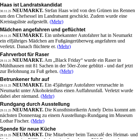
Haas ist Landratskandidat
NEUMARKT.
Stefan Haas wird von den Grünen ins Rennen
30.11.25
um den Chefsessel im Landratsamt geschickt. Zudem wurde eine
Kreistagsliste aufgestellt.
(Mehr)
Mädchen angefahren und geflüchtet
NEUMARKT.
Ein unbekannter Autofahrer hat in Neumarkt
29.11.25
ein elfjähriges Mädchen am Fußgängerüberweg angefahren und
verletzt. Danach flüchtete er.
(Mehr)
Fahrverbot für Raser
NEUMARKT.
Am „Black Friday“ wurde ein Raser in
29.11.25
Mühlhausen mit 81 Sachen in der 50er-Zone geblitzt - und darf jetzt
zur Belohnung zu Fuß gehen.
(Mehr)
Betrunkener fuhr auf
NEUMARKT.
Ein 45jähriger Autofahrer verursachte in
29.11.25
Neumarkt unter Alkoholeinfluss einen Auffahrunfall. Verletzt wurde
dabei aber niemand.
(Mehr)
Rundgang durch Ausstellung
NEUMARKT.
Die Kunsthistorikerin Amely Deiss kommt am
29.11.25
nächsten Donnerstag zu einem Ausstellungs-Rundgang im Museum
Lothar Fischer.
(Mehr)
Spende für neue Küche
NEUMARKT.
Die Mitarbeiter beim Tanzcafé des Heimat- und
29.11.25