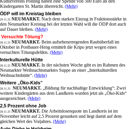
Kulturvereins Pöllling haben eine Spende von 500 Euro an den
Kindergarten St. Martin überreicht.
(Mehr)
ÖDP will im Kreistag bleiben
NEUMARKT.
Nach dem starken Einzug in Fraktionsstärke in
29.11.25
den Neumarkter Kreistag bei der letzten Wahl will die ÖDP dort auch
auf Dauer bleiben.
(Mehr)
Versuchte Tötung?
NEUMARKT.
Beim aufsehenerregenden Raubüberfall im
28.11.25
Oktober in Postbauer-Heng ermittelt die Kripo jetzt wegen eines
versuchten Tötungsdelikts.
(Mehr)
Interkulturelle Hütte
NEUMARKT.
In der nächsten Woche gibt es im Rahmen des
28.11.25
Neumarkter Weihnachtsmarktes Suppe an einer „Interkulturellen
Weihnachtshütte“.
(Mehr)
Weitere „Öko-Kids“
NEUMARKT.
„Bildung für nachhaltige Entwicklung“: Zwei
28.11.25
weitere Kindergärten aus dem Landkreis wurden jetzt als „Öko-Kids“
ausgezeichnet.
(Mehr)
2,5 Prozent ohne Job
NEUMARKT.
Die Arbeitslosenquote im Landkreis ist im
28.11.25
November leicht auf 2,5 Prozent gesunken und liegt damit auf dem
gleichen Wert des Vorjahres.
(Mehr)
Auto-Diebe in Holzheim