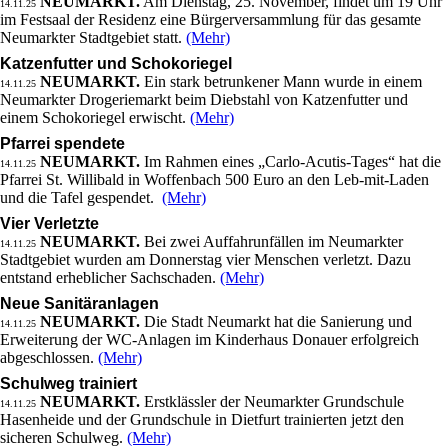
NEUMARKT.
Am Dienstag, 25. November, findet um 19 Uhr
14.11.25
im Festsaal der Residenz eine Bürgerversammlung für das gesamte
Neumarkter Stadtgebiet statt.
(Mehr)
Katzenfutter und Schokoriegel
NEUMARKT.
Ein stark betrunkener Mann wurde in einem
14.11.25
Neumarkter Drogeriemarkt beim Diebstahl von Katzenfutter und
einem Schokoriegel erwischt.
(Mehr)
Pfarrei spendete
NEUMARKT.
Im Rahmen eines „Carlo-Acutis-Tages“ hat die
14.11.25
Pfarrei St. Willibald in Woffenbach 500 Euro an den Leb-mit-Laden
und die Tafel gespendet.
(Mehr)
Vier Verletzte
NEUMARKT.
Bei zwei Auffahrunfällen im Neumarkter
14.11.25
Stadtgebiet wurden am Donnerstag vier Menschen verletzt. Dazu
entstand erheblicher Sachschaden.
(Mehr)
Neue Sanitäranlagen
NEUMARKT.
Die Stadt Neumarkt hat die Sanierung und
14.11.25
Erweiterung der WC-Anlagen im Kinderhaus Donauer erfolgreich
abgeschlossen.
(Mehr)
Schulweg trainiert
NEUMARKT.
Erstklässler der Neumarkter Grundschule
14.11.25
Hasenheide und der Grundschule in Dietfurt trainierten jetzt den
sicheren Schulweg.
(Mehr)