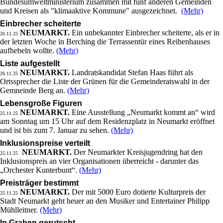
Bundesumweltministerium zusammen mit fünf anderen Gemeinden
und Kreisen als "klimaaktive Kommune" ausgezeichnet.
(Mehr)
Einbrecher scheiterte
NEUMARKT.
Ein unbekannter Einbrecher scheiterte, als er in
26.11.25
der letzten Woche in Berching die Terrassentür eines Reihenhauses
aufhebeln wollte.
(Mehr)
Liste aufgestellt
NEUMARKT.
Landratskandidat Stefan Haas führt als
26.11.25
Ortssprecher die Liste der Grünen für die Gemeinderatswahl in der
Gemneinde Berg an.
(Mehr)
Lebensgroße Figuren
NEUMARKT.
Eine Ausstellung „Neumarkt kommt an“ wird
25.11.25
am Sonntag um 15 Uhr auf dem Residenzplatz in Neumarkt eröffnet
und ist bis zum 7. Januar zu sehen.
(Mehr)
Inklusionspreise verteilt
NEUMARKT.
Der Neumarkter Kreisjugendring hat den
25.11.25
Inklusionspreis an vier Organisationen überreicht - darunter das
„Orchester Kunterbunt“.
(Mehr)
Preisträger bestimmt
NEUMARKT.
Der mit 5000 Euro dotierte Kulturpreis der
25.11.25
Stadt Neumarkt geht heuer an den Musiker und Entertainer Philipp
Mühlleitner.
(Mehr)
In Graben gerutscht