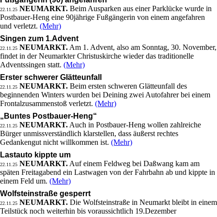
NEUMARKT.
Beim Ausparken aus einer Parklücke wurde in
22.11.25
Postbauer-Heng eine 90jährige Fußgängerin von einem angefahren
und verletzt.
(Mehr)
Singen zum 1.Advent
NEUMARKT.
Am 1. Advent, also am Sonntag, 30. November,
22.11.25
findet in der Neumarkter Christuskirche wieder das traditionelle
Adventssingen statt.
(Mehr)
Erster schwerer Glätteunfall
NEUMARKT.
Beim ersten schweren Glätteunfall des
22.11.25
beginnenden Winters wurden bei Deining zwei Autofahrer bei einem
Frontalzusammenstoß verletzt.
(Mehr)
„Buntes Postbauer-Heng“
NEUMARKT.
Auch in Postbauer-Heng wollen zahlreiche
22.11.25
Bürger unmissverständlich klarstellen, dass äußerst rechtes
Gedankengut nicht willkommen ist.
(Mehr)
Lastauto kippte um
NEUMARKT.
Auf einem Feldweg bei Daßwang kam am
22.11.25
späten Freitagabend ein Lastwagen von der Fahrbahn ab und kippte in
einem Feld um.
(Mehr)
Wolfsteinstraße gesperrt
NEUMARKT.
Die Wolfsteinstraße in Neumarkt bleibt in einem
22.11.25
Teilstück noch weiterhin bis voraussichtlich 19.Dezember