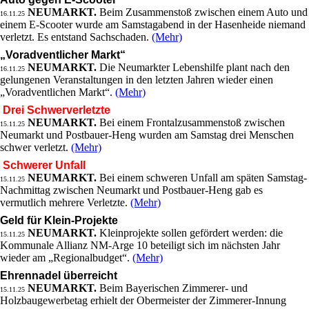
NEUMARKT.
Beim Zusammenstoß zwischen einem Auto und
16.11.25
einem E-Scooter wurde am Samstagabend in der Hasenheide niemand
verletzt. Es entstand Sachschaden.
(Mehr)
„Voradventlicher Markt“
NEUMARKT.
Die Neumarkter Lebenshilfe plant nach den
16.11.25
gelungenen Veranstaltungen in den letzten Jahren wieder einen
„Voradventlichen Markt“.
(Mehr)
Drei Schwerverletzte
NEUMARKT.
Bei einem Frontalzusammenstoß zwischen
15.11.25
Neumarkt und Postbauer-Heng wurden am Samstag drei Menschen
schwer verletzt.
(Mehr)
Schwerer Unfall
NEUMARKT.
Bei einem schweren Unfall am späten Samstag-
15.11.25
Nachmittag zwischen Neumarkt und Postbauer-Heng gab es
vermutlich mehrere Verletzte.
(Mehr)
Geld für Klein-Projekte
NEUMARKT.
Kleinprojekte sollen gefördert werden: die
15.11.25
Kommunale Allianz NM-Arge 10 beteiligt sich im nächsten Jahr
wieder am „Regionalbudget“.
(Mehr)
Ehrennadel überreicht
NEUMARKT.
Beim Bayerischen Zimmerer- und
15.11.25
Holzbaugewerbetag erhielt der Obermeister der Zimmerer-Innung