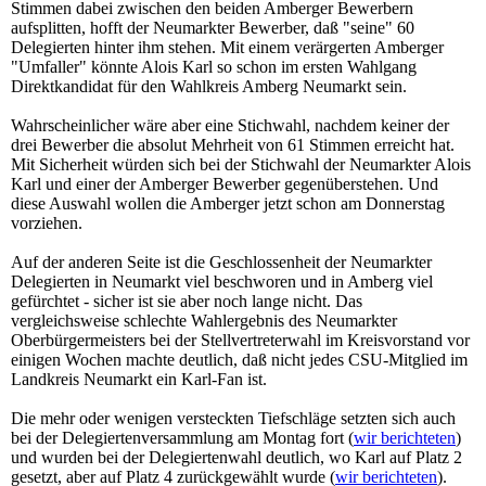
Stimmen dabei zwischen den beiden Amberger Bewerbern
aufsplitten, hofft der Neumarkter Bewerber, daß "seine" 60
Delegierten hinter ihm stehen. Mit einem verärgerten Amberger
"Umfaller" könnte Alois Karl so schon im ersten Wahlgang
Direktkandidat für den Wahlkreis Amberg Neumarkt sein.
Wahrscheinlicher wäre aber eine Stichwahl, nachdem keiner der
drei Bewerber die absolut Mehrheit von 61 Stimmen erreicht hat.
Mit Sicherheit würden sich bei der Stichwahl der Neumarkter Alois
Karl und einer der Amberger Bewerber gegenüberstehen. Und
diese Auswahl wollen die Amberger jetzt schon am Donnerstag
vorziehen.
Auf der anderen Seite ist die Geschlossenheit der Neumarkter
Delegierten in Neumarkt viel beschworen und in Amberg viel
gefürchtet - sicher ist sie aber noch lange nicht. Das
vergleichsweise schlechte Wahlergebnis des Neumarkter
Oberbürgermeisters bei der Stellvertreterwahl im Kreisvorstand vor
einigen Wochen machte deutlich, daß nicht jedes CSU-Mitglied im
Landkreis Neumarkt ein Karl-Fan ist.
Die mehr oder wenigen versteckten Tiefschläge setzten sich auch
bei der Delegiertenversammlung am Montag fort (
wir berichteten
)
und wurden bei der Delegiertenwahl deutlich, wo Karl auf Platz 2
gesetzt, aber auf Platz 4 zurückgewählt wurde (
wir berichteten
).