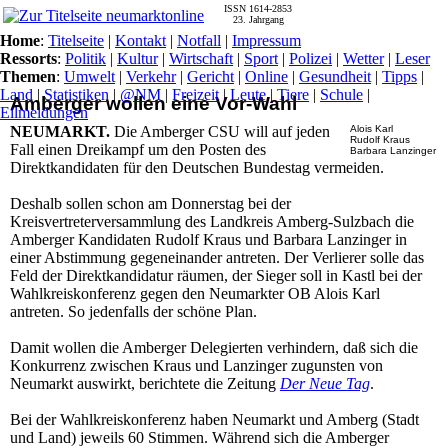
ISSN 1614-2853
23. Jahrgang
Home
:
Titelseite
|
Kontakt
|
Notfall
|
Impressum
Ressorts
:
Politik
|
Kultur
|
Wirtschaft
|
Sport
|
Polizei
|
Wetter
|
Leser
Themen
:
Umwelt
|
Verkehr
|
Gericht
|
Online
|
Gesundheit
|
Tipps
|
Land
|
Statistiken
|
@NM
|
Freizeit
|
Leute
|
Tiere
|
Schule
|
Amberger wollen eine Vor-Wahl
Eilmeldungen
NEUMARKT.
Die Amberger CSU will auf jeden
Alois Karl
Rudolf Kraus
Fall einen Dreikampf um den Posten des
Barbara Lanzinger
Direktkandidaten für den Deutschen Bundestag vermeiden.
Deshalb sollen schon am Donnerstag bei der
Kreisvertreterversammlung des Landkreis Amberg-Sulzbach die
Amberger Kandidaten Rudolf Kraus und Barbara Lanzinger in
einer Abstimmung gegeneinander antreten. Der Verlierer solle das
Feld der Direktkandidatur räumen, der Sieger soll in Kastl bei der
Wahlkreiskonferenz gegen den Neumarkter OB Alois Karl
antreten. So jedenfalls der schöne Plan.
Damit wollen die Amberger Delegierten verhindern, daß sich die
Konkurrenz zwischen Kraus und Lanzinger zugunsten von
Neumarkt auswirkt, berichtete die Zeitung
Der Neue Tag
.
Bei der Wahlkreiskonferenz haben Neumarkt und Amberg (Stadt
und Land) jeweils 60 Stimmen. Während sich die Amberger