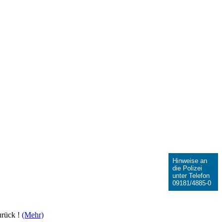
Hinweise an
die Polizei
unter Telefon
09181/4885-0
urück !
(Mehr)