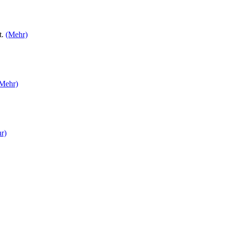
t.
(Mehr)
Mehr)
r)