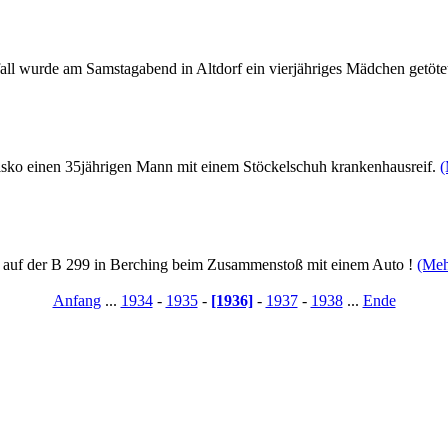
all wurde am Samstagabend in Altdorf ein vierjähriges Mädchen getöte
isko einen 35jährigen Mann mit einem Stöckelschuh krankenhausreif.
(
ag auf der B 299 in Berching beim Zusammenstoß mit einem Auto !
(Meh
Anfang
...
1934
-
1935
-
[1936]
-
1937
-
1938
...
Ende