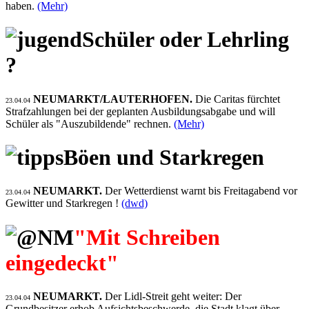
haben.
(Mehr)
Schüler oder Lehrling
?
NEUMARKT/LAUTERHOFEN.
Die Caritas fürchtet
23.04.04
Strafzahlungen bei der geplanten Ausbildungsabgabe und will
Schüler als "Auszubildende" rechnen.
(Mehr)
Böen und Starkregen
NEUMARKT.
Der Wetterdienst warnt bis Freitagabend vor
23.04.04
Gewitter und Starkregen !
(dwd)
"Mit Schreiben
eingedeckt"
NEUMARKT.
Der Lidl-Streit geht weiter: Der
23.04.04
Grundbesitzer erhob Aufsichtsbeschwerde, die Stadt klagt über