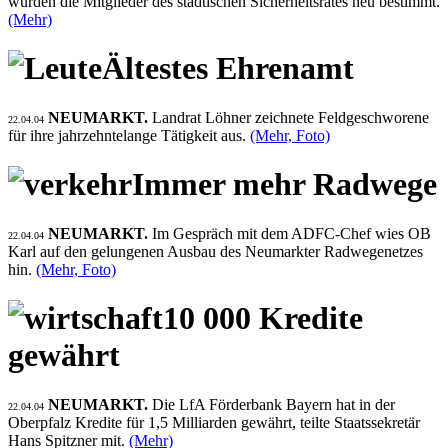
wurden die Mitglieder des städtischen Sicherheitsrates neu bestimmt.
(Mehr)
Ältestes Ehrenamt
NEUMARKT.
Landrat Löhner zeichnete Feldgeschworene
22.04.04
für ihre jahrzehntelange Tätigkeit aus.
(Mehr, Foto)
Immer mehr Radwege
NEUMARKT.
Im Gespräch mit dem ADFC-Chef wies OB
22.04.04
Karl auf den gelungenen Ausbau des Neumarkter Radwegenetzes
hin.
(Mehr, Foto)
10 000 Kredite
gewährt
NEUMARKT.
Die LfA Förderbank Bayern hat in der
22.04.04
Oberpfalz Kredite für 1,5 Milliarden gewährt, teilte Staatssekretär
Hans Spitzner mit.
(Mehr)