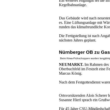
Ein weiteres Highlight sei die i
Kegelbahnanlage.
Das Gebäude wird nach neuesten
es. Eine Lüftungsanlage mit Wär
runden das klimafreundliche Kon
Die Fertigstellung ist nach Anga
nächsten Jahres geplant.
Nürnberger OB zu Gas
Beim Kirwa-Frühschoppen wurden langjährig
NEUMARKT.
Im Rahmen des 
Oberbuchfeld im Festzelt eine F
Marcus König.
Nach dem Festgottesdienst waren
Ortsvorsitzenden Alois Scherer b
Susanne Hierl sprach ein Grußw
Für 45 Jahre CSU-Mitgliedschaft