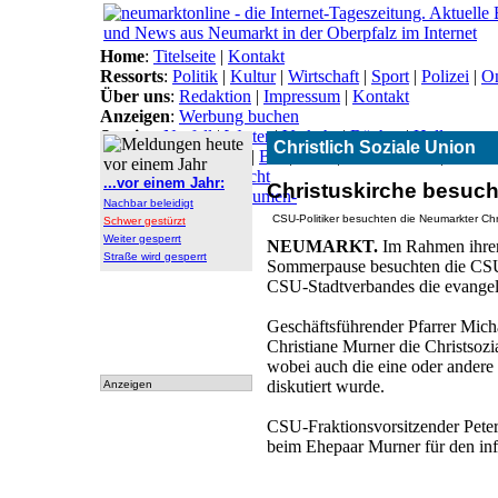
Home
:
Titelseite
|
Kontakt
Ressorts
:
Politik
|
Kultur
|
Wirtschaft
|
Sport
|
Polizei
|
On
Über uns
:
Redaktion
|
Impressum
|
Kontakt
Anzeigen
:
Werbung buchen
Service
:
Notfall
|
Wetter
|
Verkehr
|
Bücher
|
Hallo
Christlich Soziale Union
Themen
:
Arbeitsamt
|
BN
|
CSU
|
Freie Wähler
|
Gesun
Lokal-Links
:
Übersicht
...vor einem Jahr:
Christuskirche besuch
Archiv
:
Archiv
|
Dokumen-
Nachbar beleidigt
tationen
CSU-Politiker besuchten die Neumarkter Chr
Schwer gestürzt
Weiter gesperrt
NEUMARKT.
Im Rahmen ihrer 
Straße wird gesperrt
Sommerpause besuchten die CSU-
CSU-Stadtverbandes die evangeli
Geschäftsführender Pfarrer Mic
Christiane Murner die Christsozi
wobei auch die eine oder andere 
diskutiert wurde.
Anzeigen
CSU-Fraktionsvorsitzender Peter
beim Ehepaar Murner für den in