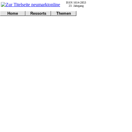
ISSN 1614-2853
23. Jahrgang
Home
Ressorts
Themen
Umwelt
Titelseite
Politik
Verkehr
Kontakt
Kultur
Gericht
Notfall
Wirtschaft
Online
Impressum
Sport
Gesundheit
Polizei
Tipps
Wetter
Land
Leser
Statistiken
@NM
Freizeit
Leute
Tiere
Schule
Eilmeldungen