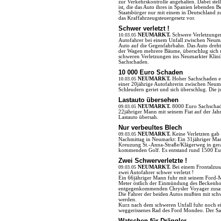
zur Verkehrskontrolle angehalten. Dabei stell
ist, die das Auto ihres in Spanien lebenden 
Staatsbürger nur mit einem in Deutschland z
das Kraffahrzeugsteuergesetz vor.
Schwer verletzt !
10.03.05
NEUMARKT.
Schwere Verletzungen
Autofahrer bei einem Unfall zwischen Neum
Auto auf die Gegenfahrbahn. Das Auto dreht 
der Wagen mehrere Bäume, überschlug sich 
schweren Verletzungen ins Neumarkter Klin
Sachschaden.
10 000 Euro Schaden
10.03.05
NEUMARKT.
Hoher Sachschaden en
einer 20jährige Autofahrerin zwischen Neum
Schleudern geriet und sich überschlug. Die j
Lastauto übersehen
09.03.05
NEUMARKT.
8000 Euro Sachschade
22jähriger Mann mit seinem Fiat auf der Jahn
Lastauto übersah.
Nur verbeultes Blech
09.03.05
NEUMARKT.
Keine Verletzten gab
Nachmittag in Neumarkt: Ein 31jähriger M
Kreuzung St.-Anna-Straße/Klägerweg in gera
kommenden Golf. Es entstand rund 1500 Eu
Zwei Schwerverletzte !
09.03.05
NEUMARKT.
Bei einem Frontalzu
zwei Autofahrer schwer verletzt !
Ein 66jähriger Mann fuhr mit seinem Ford-M
Meter östlich der Einmündung des Beckenhofe
entgegenkommenden Chrysler Voyager zus
Die Fahrer der beiden Autos mußten mit sch
werden.
Kurz nach dem schweren Unfall fuhr noch ei
weggerissenes Rad des Ford Mondeo. Der Sac
Watschen für Drängler