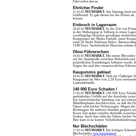
Fahrverbot davon.
Ehrlicher Finder
21.02.05
NEUMARKT.
Am Samstag fand ein
Geldbeutel. Er gab diesen bei der Polizei ab,
konnte.
Einbruch in Lagerraum
20.02.05
NEUMARKT.
In der Zeit von Frei
in der Weihergasse in Velburg in einen Lager
zweiflügelige Holztüre gewaltsam eindrückt
Kompressor der Marke Einhell, einen Kompre
rund 20 Säcke Noblesse-Dekor, Baumwolltape
1540 Euro. Sachdienliche Hinweise erbittet 
Ohne Führerschein
19.02.05
NEUMARKT.
Mit einem Mercedes w
auf der Staatsstraße zwischen Hohenfels und
polizeilichen Ermittlungen bekannt wurde, da
Gegen ihn und den verantwortlichen Fahrzeugha
Kaugummis geklaut
18.02.05
NEUMARKT.
Weil ein 15jähriger S
Kaugummi im Wert von 2,50 Euro entwendet 
Ladendiebstahl.
140 000 Euro Schaden !
17.02.05
NEUMARKT.
140 000 Euro Schade
spektakuläre Unfälle auf der Autobahn zwisch
Ein österreichischer Sattelzug war auf schne
Mittelleitplanke durchbrochen, so daß die F
Fahrer erlitt leichte Verletzungen. Wegen de
Richtungen für mehrere Stunden gesperrt we
Kurze Zeit später rutschte ebenfalls zwischen
Graben. Auch hier erlitt der Fahrer leichte 
Hier kam es zu keinen Verkehrsbehinderung
Nur Blechschäden
17.02.05
NEUMARKT.
Die heftigen Schneef
Blechschäden (
wir berichteten
).