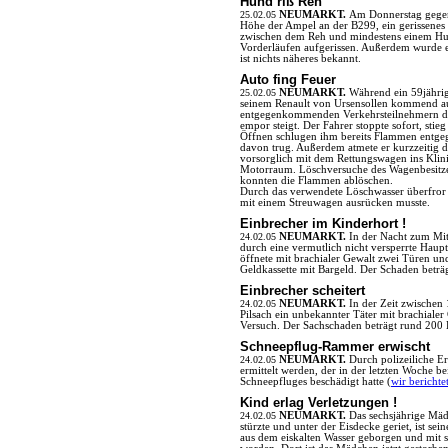
Hund riß Reh
25.02.05
NEUMARKT.
Am Donnerstag gegen
Höhe der Ampel an der B299, ein gerissene
zwischen dem Reh und mindestens einem Hund
Vorderläufen aufgerissen. Außerdem wurde e
ist nichts näheres bekannt.
Auto fing Feuer
25.02.05
NEUMARKT.
Während ein 59jährig
seinem Renault von Ursensollen kommend a
entgegenkommenden Verkehrsteilnehmern da
empor steigt. Der Fahrer stoppte sofort, st
Öffnen schlugen ihm bereits Flammen entgeg
davon trug. Außerdem atmete er kurzzeitig 
vorsorglich mit dem Rettungswagen ins Klin
Motorraum. Löschversuche des Wagenbesitze
konnten die Flammen ablöschen.
Durch das verwendete Löschwasser überfror d
mit einem Streuwagen ausrücken musste.
Einbrecher im Kinderhort !
24.02.05
NEUMARKT.
In der Nacht zum Mit
durch eine vermutlich nicht versperrte Haup
öffnete mit brachialer Gewalt zwei Türen un
Geldkassette mit Bargeld. Der Schaden beträg
Einbrecher scheitert
24.02.05
NEUMARKT.
In der Zeit zwischen
Pilsach ein unbekannter Täter mit brachialer
Versuch. Der Sachschaden beträgt rund 200 E
Schneepflug-Rammer erwischt
24.02.05
NEUMARKT.
Durch polizeiliche Er
ermittelt werden, der in der letzten Woche
Schneepfluges beschädigt hatte (
wir berichte
Kind erlag Verletzungen !
24.02.05
NEUMARKT.
Das sechsjährige Mä
stürzte und unter der Eisdecke geriet, ist s
aus dem eiskalten Wasser geborgen und mit 