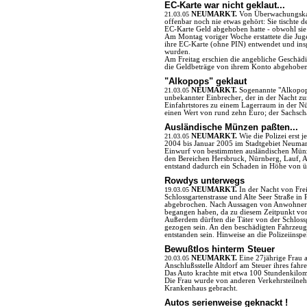
EC-Karte war nicht geklaut...
21.03.05
NEUMARKT.
Von Überwachungskam
offenbar noch nie etwas gehört: Sie tischte 
EC-Karte Geld abgehoben hatte - obwohl sie s
Am Montag voriger Woche erstattete die Juge
ihre EC-Karte (ohne PIN) entwendet und in
wurden.
Am Freitag erschien die angebliche Geschädigt
die Geldbeträge von ihrem Konto abgehoben
"Alkopops" geklaut
21.03.05
NEUMARKT.
Sogenannte "Alkopop
unbekannter Einbrecher, der in der Nacht zum 
Einfahrtstores zu einem Lagerraum in der N
einen Wert von rund zehn Euro; der Sachscha
Ausländische Münzen paßten...
21.03.05
NEUMARKT.
Wie die Polizei erst 
2004 bis Januar 2005 im Stadtgebiet Neumar
Einwurf von bestimmten ausländischen Münz
den Bereichen Hersbruck, Nürnberg, Lauf, 
entstand dadurch ein Schaden in Höhe von üb
Rowdys unterwegs
19.03.05
NEUMARKT.
In der Nacht von Fre
Schlossgartenstrasse und Alte Seer Straße in
abgebrochen. Nach Aussagen von Anwohnern 
begangen haben, da zu diesem Zeitpunkt 
Außerdem dürften die Täter von der Schlossg
gezogen sein. An den beschädigten Fahrzeu
entstanden sein. Hinweise an die Polizeiins
Bewußtlos hinterm Steuer
20.03.05
NEUMARKT.
Eine 27jährige Frau 
Anschlußsstelle Altdorf am Steuer ihres fah
Das Auto krachte mit etwa 100 Stundenkilome
Die Frau wurde von anderen Verkehrsteiln
Krankenhaus gebracht.
Autos serienweise geknackt !