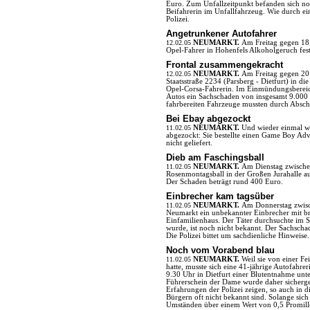
Euro. Zum Unfallzeitpunkt befanden sich noc
Beifahrerin im Unfallfahrzeug. Wie durch ei
Polizei.
Angetrunkener Autofahrer
12.02.05
NEUMARKT.
Am Freitag gegen 18 
Opel-Fahrer in Hohenfels Alkoholgeruch festge
Frontal zusammengekracht
12.02.05
NEUMARKT.
Am Freitag gegen 20 
Staatsstraße 2234 (Parsberg - Dietfurt) in di
Opel-Corsa-Fahrerin. Im Einmündungsbereic
Autos ein Sachschaden von insgesamt 9.000 
fahrbereiten Fahrzeuge mussten durch Abschl
Bei Ebay abgezockt
11.02.05
NEUMARKT.
Und wieder einmal w
abgezockt: Sie bestellte einen Game Boy Ad
nicht geliefert.
Dieb am Faschingsball
11.02.05
NEUMARKT.
Am Dienstag zwische
Rosenmontagsball in der Großen Jurahalle a
Der Schaden beträgt rund 400 Euro.
Einbrecher kam tagsüber
11.02.05
NEUMARKT.
Am Donnerstag zwisc
Neumarkt ein unbekannter Einbrecher mit bra
Einfamilienhaus. Der Täter durchsuchte im
wurde, ist noch nicht bekannt. Der Sachscha
Die Polizei bittet um sachdienliche Hinweise.
Noch vom Vorabend blau
11.02.05
NEUMARKT.
Weil sie von einer F
hatte, musste sich eine 41-jährige Autofahr
9.30 Uhr in Dietfurt einer Blutentnahme unte
Führerschein der Dame wurde daher sicherges
Erfahrungen der Polizei zeigen, so auch in 
Bürgern oft nicht bekannt sind. Solange sich
Umständen über einem Wert von 0,5 Promille 