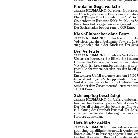
worden. Dort ist das Mädchen jetzt gestorbe
Frontal in Gegenverkehr !
23.02.05
NEUMARKT.
Bei einem Frontalzus
am Dienstag die beiden Fahrerinnen wie durc
Eine 42jährige Frau kam mit ihrem VW-Golf 
Gnadenberg in Richtung Schleifmühle ins Sc
Heck ihres Autos gegen einen entgegenkommen
Der Sachschaden beträgt rund 5.000 Euro.
Kiosk-Einbrecher ohne Beute
23.02.05
NEUMARKT.
In der Nacht zum Di
Volksfestplatz ein unbekannter Täter die äu
stieg jedoch nicht in den Kiosk ein. Der Sch
Drei Verletzte !
23.02.05
NEUMARKT.
Zu einem Verkehrsunf
Uhr an der Kreuzung der B8 mit der Staatsst
kommender Fahrer eines Passat missachtete 
VW Golf. Im Kreuzungsbereich kam es zum 
jeweils leicht verletzt wurden. An den bete
Euro.
Ein weiterer Unfall ereignete sich um 17.30
Ortsverbindungsstraße Krappenhofen - Seuber
Vorfahrt eines aus Richtung Eichenhofen ko
wurde bei dem Zusammenstoß leicht verletzt.
11.000 Euro.
Schneepflug beschädigt
23.02.05
NEUMARKT.
Ein bislang unbekann
Kennzeichen beschädigte den Schild eines Sc
Der Vorfall ereignete sich bereits am Mittw
in Richtung der Ortschaft Prünthal. Die Pol
unfallverursachenden Fahrzeug machen könne
Parsberg zu melden.
Unfallflucht geklärt
23.02.05
NEUMARKT.
Einem aufmerksamen 
nach einer unfallflucht festgestellt werden 
Boecale-Straße in Parsberg abgestellt und 
beschädigt worden. Ohne sich um den entst