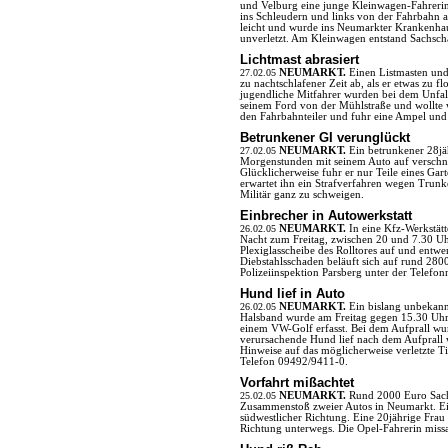
und Velburg eine junge Kleinwagen-Fahrerin
ins Schleudern und links von der Fahrbahn ab
leicht und wurde ins Neumarkter Krankenhaus
unverletzt. Am Kleinwagen entstand Sachsc
Lichtmast abrasiert
27.02.05
NEUMARKT.
Einen Listmasten und
zu nachtschlafener Zeit ab, als er etwas zu 
jugendliche Mitfahrer wurden bei dem Unfal
seinem Ford von der Mühlstraße und wollte w
den Fahrbahnteiler und fuhr eine Ampel und
Betrunkener GI verunglückt
27.02.05
NEUMARKT.
Ein betrunkener 28j
Morgenstunden mit seinem Auto auf verschne
Glücklicherweise fuhr er nur Teile eines Gart
erwartet ihn ein Strafverfahren wegen Trunk
Militär ganz zu schweigen.
Einbrecher in Autowerkstatt
26.02.05
NEUMARKT.
In eine Kfz-Werkstät
Nacht zum Freitag, zwischen 20 und 7.30 Uhr
Plexiglasscheibe des Rolltores auf und entwe
Diebstahlsschaden beläuft sich auf rund 280
Polizeiinspektion Parsberg unter der Tele
Hund lief in Auto
26.02.05
NEUMARKT.
Ein bislang unbekann
Halsband wurde am Freitag gegen 15.30 Uhr 
einem VW-Golf erfasst. Bei dem Aufprall wur
verursachende Hund lief nach dem Aufprall w
Hinweise auf das möglicherweise verletzte Ti
Telefon 09492/9411-0.
Vorfahrt mißachtet
25.02.05
NEUMARKT.
Rund 2000 Euro Sach
Zusammenstoß zweier Autos in Neumarkt. Ein
südwestlicher Richtung. Eine 20jährige Frau 
Richtung unterwegs. Die Opel-Fahrerin miss