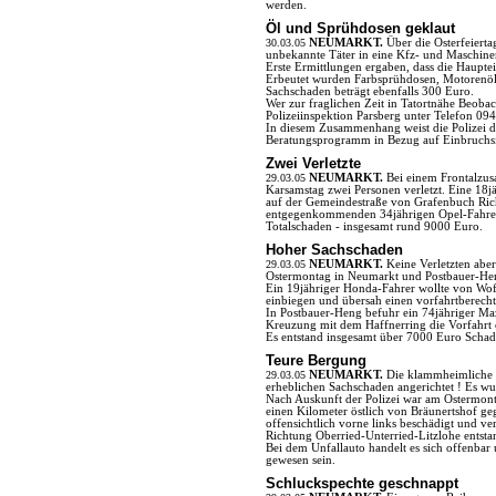
werden.
Öl und Sprühdosen geklaut
30.03.05
NEUMARKT.
Über die Osterfeiert
unbekannte Täter in eine Kfz- und Maschin
Erste Ermittlungen ergaben, dass die Haupt
Erbeutet wurden Farbsprühdosen, Motorenö
Sachschaden beträgt ebenfalls 300 Euro.
Wer zur fraglichen Zeit in Tatortnähe Beoba
Polizeiinspektion Parsberg unter Telefon 09
In diesem Zusammenhang weist die Polizei dar
Beratungsprogramm in Bezug auf Einbruchs
Zwei Verletzte
29.03.05
NEUMARKT.
Bei einem Frontalzu
Karsamstag zwei Personen verletzt. Eine 18
auf der Gemeindestraße von Grafenbuch Ric
entgegenkommenden 34jährigen Opel-Fahrer f
Totalschaden - insgesamt rund 9000 Euro.
Hoher Sachschaden
29.03.05
NEUMARKT.
Keine Verletzten abe
Ostermontag in Neumarkt und Postbauer-He
Ein 19jähriger Honda-Fahrer wollte von W
einbiegen und übersah einen vorfahrtberecht
In Postbauer-Heng befuhr ein 74jähriger Maz
Kreuzung mit dem Haffnerring die Vorfahrt e
Es entstand insgesamt über 7000 Euro Schad
Teure Bergung
29.03.05
NEUMARKT.
Die klammheimliche B
erheblichen Sachschaden angerichtet ! Es wu
Nach Auskunft der Polizei war am Ostermont
einen Kilometer östlich von Bräunertshof 
offensichtlich vorne links beschädigt und v
Richtung Oberried-Unterried-Litzlohe entsta
Bei dem Unfallauto handelt es sich offenbar
gewesen sein.
Schluckspechte geschnappt