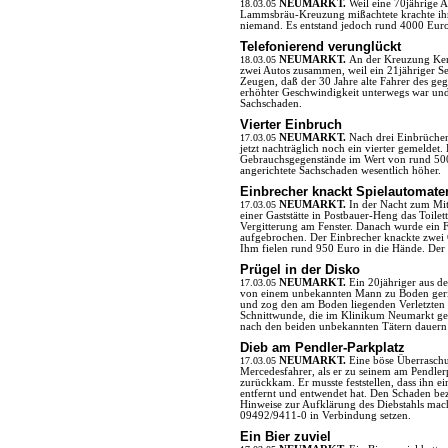
18.03.05
NEUMARKT.
Weil eine 70jährige 
Lammsbräu-Kreuzung mißachtete krachte ihr
niemand. Es entstand jedoch rund 4000 Eur
Telefonierend verunglückt
18.03.05
NEUMARKT.
An der Kreuzung Ker
zwei Autos zusammen, weil ein 21jähriger Sea
Zeugen, daß der 30 Jahre alte Fahrer des ge
erhöhter Geschwindigkeit unterwegs war und
Sachschaden.
Vierter Einbruch
17.03.05
NEUMARKT.
Nach drei Einbrüche
jetzt nachträglich noch ein vierter gemeldet
Gebrauchsgegenstände im Wert von rund 500 
angerichtete Sachschaden wesentlich höher.
Einbrecher knackt Spielautomate
17.03.05
NEUMARKT.
In der Nacht zum Mit
einer Gaststätte in Postbauer-Heng das Toile
Vergitterung am Fenster. Danach wurde ein F
aufgebrochen. Der Einbrecher knackte zwei 
Ihm fielen rund 950 Euro in die Hände. Der
Prügel in der Disko
17.03.05
NEUMARKT.
Ein 20jähriger aus d
von einem unbekannten Mann zu Boden geriss
und zog den am Boden liegenden Verletzten 
Schnittwunde, die im Klinikum Neumarkt ge
nach den beiden unbekannten Tätern dauern
Dieb am Pendler-Parkplatz
17.03.05
NEUMARKT.
Eine böse Überraschu
Mercedesfahrer, als er zu seinem am Pendler
zurückkam. Er musste feststellen, dass ihn 
entfernt und entwendet hat. Den Schaden be
Hinweise zur Aufklärung des Diebstahls mache
09492/9411-0 in Verbindung setzen.
Ein Bier zuviel