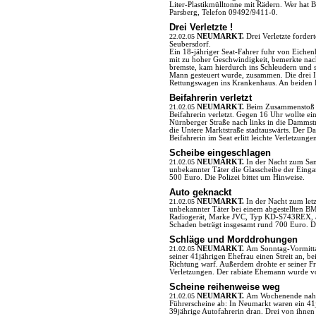
Liter-Plastikmülltonne mit Rädern. Wer hat 
Parsberg, Telefon 09492/9411-0.
Drei Verletzte !
22.02.05
NEUMARKT.
Drei Verletzte forde
Seubersdorf.
Ein 18-jähriger Seat-Fahrer fuhr von Eiche
mit zu hoher Geschwindigkeit, bemerkte n
bremste, kam hierdurch ins Schleudern und 
Mann gesteuert wurde, zusammen. Die drei I
Rettungswagen ins Krankenhaus. An beiden 
Beifahrerin verletzt
21.02.05
NEUMARKT.
Beim Zusammenstoß z
Beifahrerin verletzt. Gegen 16 Uhr wollte e
Nürnberger Straße nach links in die Dammst
die Untere Marktstraße stadtauswärts. Der Da
Beifahrerin im Seat erlitt leichte Verletzun
Scheibe eingeschlagen
21.02.05
NEUMARKT.
In der Nacht zum Sam
unbekannter Täter die Glasscheibe der Einga
500 Euro. Die Polizei bittet um Hinweise.
Auto geknackt
21.02.05
NEUMARKT.
In der Nacht zum let
unbekannter Täter bei einem abgestellten BM
Radiogerät, Marke JVC, Typ KD-S743REX, a
Schaden beträgt insgesamt rund 700 Euro. Di
Schläge und Morddrohungen
21.02.05
NEUMARKT.
Am Sonntag-Vormitta
seiner 41jährigen Ehefrau einen Streit an, be
Richtung warf. Außerdem drohte er seiner Fra
Verletzungen. Der rabiate Ehemann wurde 
Scheine reihenweise weg
21.02.05
NEUMARKT.
Am Wochenende nahm 
Führerscheine ab: In Neumarkt waren ein 41j
39jährige Autofahrerin dran. Drei von ihnen