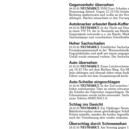
Gegenverkehr übersehen
04.03.05
NEUMARKT.
9500 Euro Schaden e
Donnerstag-Abend. Gegen 22.10 Uhr befuhr e
Richtung stadteinwärts und wollte an der Kr
abbiegen. Hierbei missachtete er den Vorra
Autoknacker erbeutet Bank-Koffer
04.03.05
NEUMARKT.
In der Nacht auf Don
in einen VW T4, der in Neumarkt am Altenho
Gegenstände entwendet u.a. ein Handy, Mark
Taschenlampe und verschiedene Schreibstift
Hoher Sachschaden
03.03.05
NEUMARKT.
Erheblicher Sachsch
Frontalzusammenstoß in der "Brunnenhäuslku
Gegenfahrbahn und stieß mit einem entgeg
Unfall wurde niemand verletzt. Der Sachsc
Auto übersehen
02.03.05
NEUMARKT.
Einen Leichtverletzt
um 16.45 Uhr auf dem Berliner Ring. Ein 6
links abbiegen und übersah dabei einen Audi
Fahrer wurde bei dem Zusammenprall leicht v
Auto-Scheibe eingeschlagen
01.03.05
NEUMARKT.
In der Zeit zwische
bisher unbekannten Täter an einem schwarzen 
die Scheibe der Fahrertüre eingeschlagen. D
Erkenntnissen wurde nichts entwendet. Sachdi
unter Telefon 09492/9411-0.
Schlag ins Gesicht
28.02.05
NEUMARKT.
Ein 16jähriger Neum
Bahnhofsvorplatz einem gleichaltrigen Schül
Polizei mitteilte, standen die beiden Jugen
nach der Vernehmung aber wieder entlassen.
Überschlag durch Schneewehen
28.02.05
NEUMARKT.
Am Sonntag gegen 12.