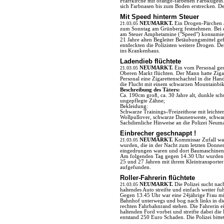
Pfarrkirche mit orange-farbenen Farbkugeln
sich Farbnasen bis zum Boden erstrecken. D
Mit Speed hinterm Steuer
21.03.05
NEUMARKT.
Ein Drogen-Pärchen a
zum Sonntag am Grünberg festnehmen. Bei der
am Steuer Amphetamine ("Speed") konsumiert
21 Jahre alten Begleiter Betäubungsmittel 
entdeckten die Polizisten weitere Drogen.
ins Krankenhaus.
Ladendieb flüchtete
21.03.05
NEUMARKT.
Ein vom Personal ge
Oberen Markt flüchten. Der Mann hatte Zigar
Personal eine Zigarettenschachtel in die Ha
die Flucht mit einem schwarzen Mountainbik
Beschreibung des Täters:
Ca. 190cm groß, ca. 30 Jahre alt, dunkle sc
ungepflegte Zähne;
Bekleidung:
Schwarze Trainings-/Freizeithose mit leicht
Wollpullover, schwarze Daunenweste, schwar
Sachdienliche Hinweise an die Polizei Neuma
Einbrecher geschnappt !
21.03.05
NEUMARKT.
Kommissar Zufall war
wurden, die in der Nacht zum letzten Donner
eingedrungen waren und dort Baumaschinen 
Am folgenden Tag gegen 14.30 Uhr wurden a
25 und 27 Jahren mit ihrem Kleintransporte
aufgefunden.
Roller-Fahrerin flüchtete
21.03.05
NEUMARKT.
Die Polizei sucht nac
haltendes Auto streifte und einfach weiter fuh
Gegen 13.45 Uhr war eine 24jährige Frau mi
Bahnhof unterwegs und bog nach links in di
rechten Fahrbahnrand stehen. Die Fahrerin ei
haltenden Ford vorbei und streifte dabei di
entstand 250 Euro Schaden. Die Polizei bitt