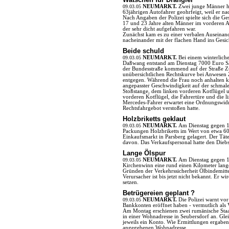
09.03.05
NEUMARKT.
Zwei junge Männer h
63jährigen Autofahrer geohrfeigt, weil er na
Nach Angaben der Polizei spielte sich die Ge
17 und 23 Jahre alten Männer im vorderen A
der sehr dicht aufgefahren war.
Zunächst kam es zu einer verbalen Auseina
nacheinander mit der flachen Hand ins Gesic
Beide schuld
09.03.05
NEUMARKT.
Bei einem winterlic
Daßwang entstand am Dienstag 7000 Euro Sa
der Bundesstraße kommend auf der Straße Z
unübersichtlichen Rechtskurve bei Anwesen
entgegen. Während die Frau noch anhalten k
angepasster Geschwindigkeit auf der schmale
Stoßstange, dem linken vorderen Kotflügel 
vorderen Kotflügel, die Fahrertüre und die 
Mercedes-Fahrer erwartet eine Ordnungswidri
Rechtsfahrgebot verstoßen hatte.
Holzbriketts geklaut
09.03.05
NEUMARKT.
Am Dienstag gegen 1
Packungen Holzbriketts im Wert von etwa 60 
Einkaufsmarkt in Parsberg gelagert. Der Tät
davon. Das Verkaufspersonal hatte den Diebs
Lange Ölspur
09.03.05
NEUMARKT.
Am Dienstag gegen 1
Kirchenwinn eine rund einen Kilometer lang
Gründen der Verkehrssicherheit Ölbindemitte
Verursacher ist bis jetzt nicht bekannt. Er w
setzen.
Betrügereien geplant ?
09.03.05
NEUMARKT.
Die Polizei warnt vo
Bankkonten eröffnet haben - vermutlich als 
Am Montag erschienen zwei rumänische Staa
in einer Wohnadresse in Seubersdorf an. Glei
jeweils ein Konto. Wie Ermittlungen ergabe
angegebenen Wohnadresse.