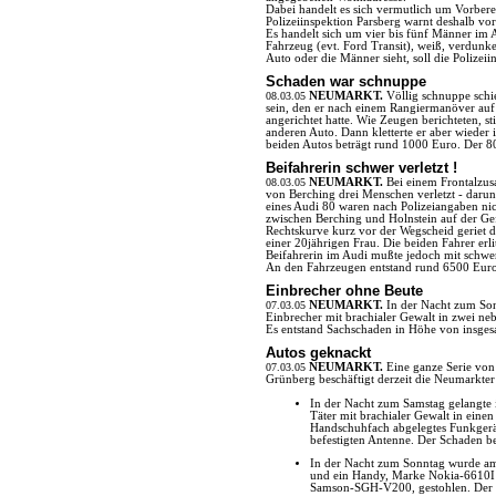
Dabei handelt es sich vermutlich um Vorber
Polizeiinspektion Parsberg warnt deshalb v
Es handelt sich um vier bis fünf Männer im 
Fahrzeug (evt. Ford Transit), weiß, verdun
Auto oder die Männer sieht, soll die Polize
Schaden war schnuppe
08.03.05
NEUMARKT.
Völlig schnuppe sch
sein, den er nach einem Rangiermanöver auf
angerichtet hatte. Wie Zeugen berichteten, s
anderen Auto. Dann kletterte er aber wieder
beiden Autos beträgt rund 1000 Euro. Der 80
Beifahrerin schwer verletzt !
08.03.05
NEUMARKT.
Bei einem Frontalzu
von Berching drei Menschen verletzt - darunt
eines Audi 80 waren nach Polizeiangaben ni
zwischen Berching und Holnstein auf der Gef
Rechtskurve kurz vor der Wegscheid geriet d
einer 20jährigen Frau. Die beiden Fahrer erl
Beifahrerin im Audi mußte jedoch mit schwe
An den Fahrzeugen entstand rund 6500 Eur
Einbrecher ohne Beute
07.03.05
NEUMARKT.
In der Nacht zum So
Einbrecher mit brachialer Gewalt in zwei ne
Es entstand Sachschaden in Höhe von insgesa
Autos geknackt
07.03.05
NEUMARKT.
Eine ganze Serie vo
Grünberg beschäftigt derzeit die Neumarkter 
In der Nacht zum Samstag gelangte i
Täter mit brachialer Gewalt in einen
Handschuhfach abgelegtes Funkge
befestigten Antenne. Der Schaden b
In der Nacht zum Sonntag wurde am 
und ein Handy, Marke Nokia-6610I 
Samson-SGH-V200, gestohlen. Der S