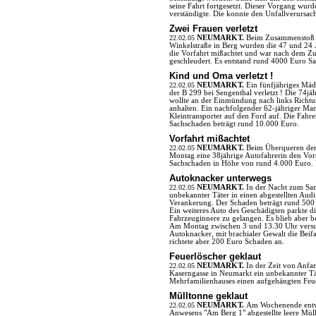
seine Fahrt fortgesetzt. Dieser Vorgang wur
verständigte. Die konnte den Unfallverursach
Zwei Frauen verletzt
22.02.05
NEUMARKT.
Beim Zusammenstoß z
Winkelstraße in Berg wurden die 47 und 24 Ja
die Vorfahrt mißachtet und war nach dem Z
geschleudert. Es entstand rund 4000 Euro S
Kind und Oma verletzt !
22.02.05
NEUMARKT.
Ein fünfjähriges Mä
der B 299 bei Sengenthal verletzt ! Die 74j
wollte an der Einmündung nach links Richt
anhalten. Ein nachfolgender 62-jähriger Ma
Kleintransporter auf den Ford auf. Die Fahre
Sachschaden beträgt rund 10.000 Euro.
Vorfahrt mißachtet
22.02.05
NEUMARKT.
Beim Überqueren der
Montag eine 38jährige Autofahrerin den Vor
Sachschaden in Höhe von rund 4.000 Euro. 
Autoknacker unterwegs
22.02.05
NEUMARKT.
In der Nacht zum Sam
unbekannter Täter in einen abgestellten Audi
Verankerung. Der Schaden beträgt rund 500
Ein weiteres Auto des Geschädigten parkte d
Fahrzeuginnere zu gelangen. Es blieb aber b
Am Montag zwischen 3 und 13.30 Uhr versuch
Autoknacker, mit brachialer Gewalt die Beifah
richtete aber 200 Euro Schaden an.
Feuerlöscher geklaut
22.02.05
NEUMARKT.
In der Zeit von Anfa
Kaserngasse in Neumarkt ein unbekannter Tät
Mehrfamilienhauses einen aufgehängten Feuer
Mülltonne geklaut
22.02.05
NEUMARKT.
Am Wochenende entwen
Anwesens "Am Berg 1" abgestellte leere Müll