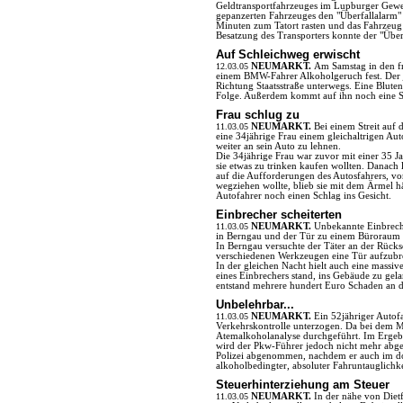
Geldtransportfahrzeuges im Lupburger Gewer
gepanzerten Fahrzeuges den "Überfallalarm" 
Minuten zum Tatort rasten und das Fahrzeug
Besatzung des Transporters konnte der "Über
Auf Schleichweg erwischt
12.03.05
NEUMARKT.
Am Samstag in den fr
einem BMW-Fahrer Alkoholgeruch fest. Der
Richtung Staatsstraße unterwegs. Eine Blute
Folge. Außerdem kommt auf ihn noch eine S
Frau schlug zu
11.03.05
NEUMARKT.
Bei einem Streit auf
eine 34jährige Frau einem gleichaltrigen Auto
weiter an sein Auto zu lehnen.
Die 34jährige Frau war zuvor mit einer 35 J
sie etwas zu trinken kaufen wollten. Danach l
auf die Aufforderungen des Autosfahrers, 
wegziehen wollte, blieb sie mit dem Ärmel 
Autofahrer noch einen Schlag ins Gesicht.
Einbrecher scheiterten
11.03.05
NEUMARKT.
Unbekannte Einbrech
in Berngau und der Tür zu einem Büroraum
In Berngau versuchte der Täter an der Rücks
verschiedenen Werkzeugen eine Tür aufzubr
In der gleichen Nacht hielt auch eine mass
eines Einbrechers stand, ins Gebäude zu gela
entstand mehrere hundert Euro Schaden an 
Unbelehrbar...
11.03.05
NEUMARKT.
Ein 52jähriger Autof
Verkehrskontrolle unterzogen. Da bei dem M
Atemalkoholanalyse durchgeführt. Im Ergeb
wird der Pkw-Führer jedoch nicht mehr abg
Polizei abgenommen, nachdem er auch im dor
alkoholbedingter, absoluter Fahruntauglichk
Steuerhinterziehung am Steuer
11.03.05
NEUMARKT.
In der nähe von Diet