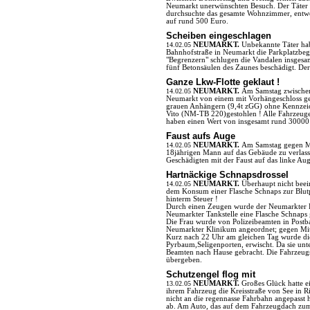
Neumarkt unerwünschten Besuch. Der Täter k
durchsuchte das gesamte Wohnzimmer, entwend
auf rund 500 Euro.
Scheiben eingeschlagen
14.02.05
NEUMARKT.
Unbekannte Täter hab
Bahnhofstraße in Neumarkt die Parkplatzbeg
"Begrenzern" schlugen die Vandalen insges
fünf Betonsäulen des Zaunes beschädigt. Der
Ganze Lkw-Flotte geklaut !
14.02.05
NEUMARKT.
Am Samstag zwischen
Neumarkt von einem mit Vorhängeschloss ges
grauen Anhängern (9,4t zGG) ohne Kennzeic
Vito (NM-TB 220)gestohlen ! Alle Fahrzeuge 
haben einen Wert von insgesamt rund 30000
Faust aufs Auge
14.02.05
NEUMARKT.
Am Samstag gegen Mit
18jährigen Mann auf das Gebäude zu verlasse
Geschädigten mit der Faust auf das linke Aug
Hartnäckige Schnapsdrossel
14.02.05
NEUMARKT.
Überhaupt nicht beei
dem Konsum einer Flasche Schnaps zur Blutp
hinterm Steuer !
Durch einen Zeugen wurde der Neumarkter Po
Neumarkter Tankstelle eine Flasche Schnaps 
Die Frau wurde von Polizeibeamten in Postb
Neumarkter Klinikum angeordnet; gegen Mitt
Kurz nach 22 Uhr am gleichen Tag wurde die
Pyrbaum,Seligenporten, erwischt. Da sie unt
Beamten nach Hause gebracht. Die Fahrzeu
übergeben.
Schutzengel flog mit
13.02.05
NEUMARKT.
Großes Glück hatte e
ihrem Fahrzeug die Kreisstraße von See in R
nicht an die regennasse Fahrbahn angepasst 
ab. Am Auto, das auf dem Fahrzeugdach zum