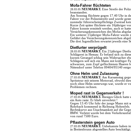
Mofa-Fahrer flüchteten
28.03.05
NEUMARKT.
Eine Streife der Poli
beanstanden.
Am Sonntag flüchtete gegen 17.40 Uhr in de
Fahrer vor der Polizeistreife und wurde gestel
nunmehr führerscheinpflichtige Zweirad kei
Kurze Zeit später flüchtete ein 16jähriger v
Fahrer konnte ermittelt werden; auch er hatt
Versicherungskennzeichen des Mofas abgela
Ein weiterer 15jähriger Mofa-Fahrer wurde 
Gefährt das Versicherungskennzeichen abgel
Die drei Jugendlichen erwartet jeweils eine S
Dietfurter verprügelt
28.03.05
NEUMARKT.
Ein 21jähriger Dietf
Schlägerei in Hemau: Er befand sich zu dies
kurzen Gerangel schlug sein Widersacher ebe
Schlägern soll sich ein Mann mit kräftiger 
schwarzen, zum Zopf geflochtenen Haaren be
Nittendorf unter Telefon 09404/95140 entge
Ohne Helm und Zulassung
27.03.05
NEUMARKT.
Am Karsamstag gegen 
Spritztour mit seinem Motorrad, obwohl die
noch ohne Helm unterwegs war, wurde er von d
Problemen rechnen.
Moped rast in Gegenverkehr !
27.03.05
NEUMARKT.
Riesiges Glück hatte
ein Auto raste: Er blieb unverletzt !
Gegen 13.45 Uhr fuhr der junge Mann mit se
Rohrbach kommend in Richtung Hohenfels. Un
Rechtskurve aus Unachtsamkeit auf die Geg
BMW. Verletzt wurde bei dem Verkehrsunfal
von rund 7500 Euro.
Pflasterstein gegen Auto
27.03.05
NEUMARKT.
Unbekannte haben in 
in Breitenbrunn abgestelltes Auto beschädigt