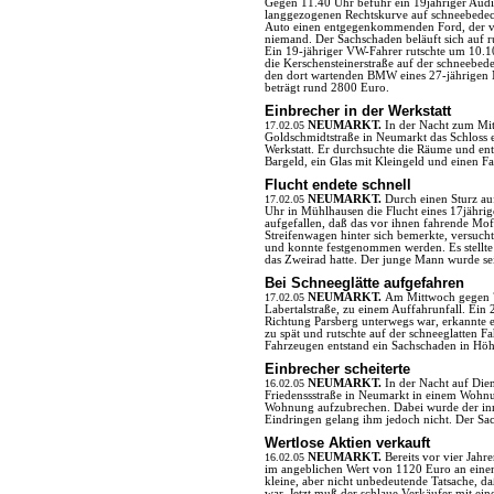
Gegen 11.40 Uhr befuhr ein 19jähriger Audi
langgezogenen Rechtskurve auf schneebedeckt
Auto einen entgegenkommenden Ford, der von
niemand. Der Sachschaden beläuft sich auf 
Ein 19-jähriger VW-Fahrer rutschte um 10.1
die Kerschensteinerstraße auf der schneebe
den dort wartenden BMW eines 27-jährigen 
beträgt rund 2800 Euro.
Einbrecher in der Werkstatt
17.02.05
NEUMARKT.
In der Nacht zum Mit
Goldschmidtstraße in Neumarkt das Schloss e
Werkstatt. Er durchsuchte die Räume und en
Bargeld, ein Glas mit Kleingeld und einen F
Flucht endete schnell
17.02.05
NEUMARKT.
Durch einen Sturz a
Uhr in Mühlhausen die Flucht eines 17jähri
aufgefallen, daß das vor ihnen fahrende Mo
Streifenwagen hinter sich bemerkte, versucht
und konnte festgenommen werden. Es stellte 
das Zweirad hatte. Der junge Mann wurde se
Bei Schneeglätte aufgefahren
17.02.05
NEUMARKT.
Am Mittwoch gegen 7
Labertalstraße, zu einem Auffahrunfall. Ei
Richtung Parsberg unterwegs war, erkannte 
zu spät und rutschte auf der schneeglatten 
Fahrzeugen entstand ein Sachschaden in Hö
Einbrecher scheiterte
16.02.05
NEUMARKT.
In der Nacht auf Dien
Friedenssstraße in Neumarkt in einem Wohnun
Wohnung aufzubrechen. Dabei wurde der inn
Eindringen gelang ihm jedoch nicht. Der Sac
Wertlose Aktien verkauft
16.02.05
NEUMARKT.
Bereits vor vier Jah
im angeblichen Wert von 1120 Euro an einen 
kleine, aber nicht unbedeutende Tatsache, da
war. Jetzt muß der schlaue Verkäufer mit ein