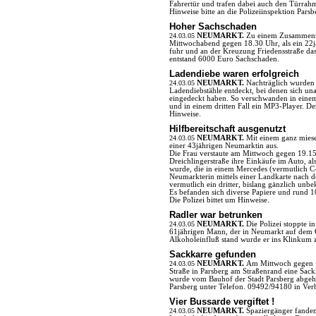
Fahrertür und trafen dabei auch den Türrahm
Hinweise bitte an die Polizeiinspektion Pars
Hoher Sachschaden
24.03.05
NEUMARKT.
Zu einem Zusammens
Mittwochabend gegen 18.30 Uhr, als ein 22jä
fuhr und an der Kreuzung Friedensstraße das
entstand 6000 Euro Sachschaden.
Ladendiebe waren erfolgreich
24.03.05
NEUMARKT.
Nachträglich wurden 
Ladendiebstähle entdeckt, bei denen sich u
eingedeckt haben. So verschwanden in einem
und in einem dritten Fall ein MP3-Player. De
Hinweise.
Hilfbereitschaft ausgenutzt
24.03.05
NEUMARKT.
Mit einem ganz miese
einer 43jährigen Neumarktin aus.
Die Frau verstaute am Mittwoch gegen 19.15
Dreichlingerstraße ihre Einkäufe im Auto, 
wurde, die in einem Mercedes (vermutlich C-
Neumarkterin mittels einer Landkarte nach 
vermutlich ein dritter, bislang gänzlich unb
Es befanden sich diverse Papiere und rund 1
Die Polizei bittet um Hinweise.
Radler war betrunken
24.03.05
NEUMARKT.
Die Polizei stoppte 
61jährigen Mann, der in Neumarkt auf dem G
Alkoholeinfluß stand wurde er ins Klinkum 
Sackkarre gefunden
24.03.05
NEUMARKT.
Am Mittwoch gegen 14
Straße in Parsberg am Straßenrand eine Sackk
wurde vom Bauhof der Stadt Parsberg abgeholt
Parsberg unter Telefon. 09492/94180 in Ver
Vier Bussarde vergiftet !
24.03.05
NEUMARKT.
Spaziergänger fanden