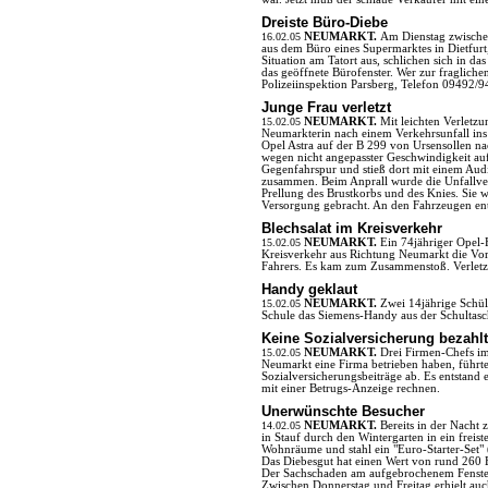
Dreiste Büro-Diebe
16.02.05
NEUMARKT.
Am Dienstag zwische
aus dem Büro eines Supermarktes in Dietfurt,
Situation am Tatort aus, schlichen sich in d
das geöffnete Bürofenster. Wer zur fragliche
Polizeiinspektion Parsberg, Telefon 09492/9
Junge Frau verletzt
15.02.05
NEUMARKT.
Mit leichten Verletz
Neumarkterin nach einem Verkehrsunfall ins
Opel Astra auf der B 299 von Ursensollen n
wegen nicht angepasster Geschwindigkeit auf 
Gegenfahrspur und stieß dort mit einem Audi
zusammen. Beim Anprall wurde die Unfallveru
Prellung des Brustkorbs und des Knies. Sie
Versorgung gebracht. An den Fahrzeugen en
Blechsalat im Kreisverkehr
15.02.05
NEUMARKT.
Ein 74jähriger Opel-
Kreisverkehr aus Richtung Neumarkt die Vor
Fahrers. Es kam zum Zusammenstoß. Verletz
Handy geklaut
15.02.05
NEUMARKT.
Zwei 14jährige Schül
Schule das Siemens-Handy aus der Schultasc
Keine Sozialversicherung bezahlt
15.02.05
NEUMARKT.
Drei Firmen-Chefs im
Neumarkt eine Firma betrieben haben, führt
Sozialversicherungsbeiträge ab. Es entstan
mit einer Betrugs-Anzeige rechnen.
Unerwünschte Besucher
14.02.05
NEUMARKT.
Bereits in der Nacht
in Stauf durch den Wintergarten in ein frei
Wohnräume und stahl ein "Euro-Starter-Set"
Das Diebesgut hat einen Wert von rund 260 
Der Sachschaden am aufgebrochenem Fenster 
Zwischen Donnerstag und Freitag erhielt au