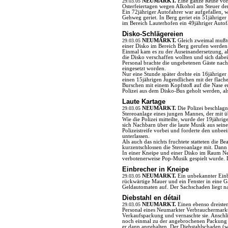
29.03.05
NEUMARKT.
Eine ganze Reihe von
Osterfeiertagen wegen Alkohol am Steuer de
Ein 72jähriger Autofahrer war aufgefallen, 
Gehweg geriet. In Berg geriet ein 51jähriger 
im Bereich Lauterhofen ein 49jähriger Autofa
Disko-Schlägereien
29.03.05
NEUMARKT.
Gleich zweimal mußte
einer Disko im Bereich Berg gerufen werden
Einmal kam es zu der Auseinandersetzung, al
die Disko verschaffen wollten und sich dabei
Personal brachte die ungebetenen Gäste nach
eingesetzt worden.
Nur eine Stunde später drehte ein 16jährige
einen 15jährigen Jugendlichen mit der flache
Burschen mit einem Kopfstoß auf die Nase erh
Polizei aus dem Disko-Bus geholt werden, al
Laute Kartage
29.03.05
NEUMARKT.
Die Polizei beschlag
Stereoanlage eines jungen Mannes, der mit üb
Wie die Polizei mitteilte, wurde der 19jähr
sich Nachbarn über die laute Musik aus sein
Polizeistreife vorbei und forderte den unbee
unterlassen.
Als auch das nichts fruchtete statteten die
kurzentschlossen die Stereoanlage mit. Dann
In einer Kneipe und einer Disko im Raum Neu
verbotenerweise Pop-Musik gespielt wurde. 
Einbrecher in Kneipe
29.03.05
NEUMARKT.
Ein unbekannter Einb
rückwärtige Mauer und ein Fenster in eine Ga
Geldautomaten auf. Der Sachschaden liegt na
Diebstahl en détail
29.03.05
NEUMARKT.
Einen ebenso dreist
Personal eines Neumarkter Verbrauchermarkt
Verkaufspackung und vernaschte sie. Anschlie
noch einmal zu der angebrochenen Packung z
er dann angehalten. Der Diebstahlschaden (w