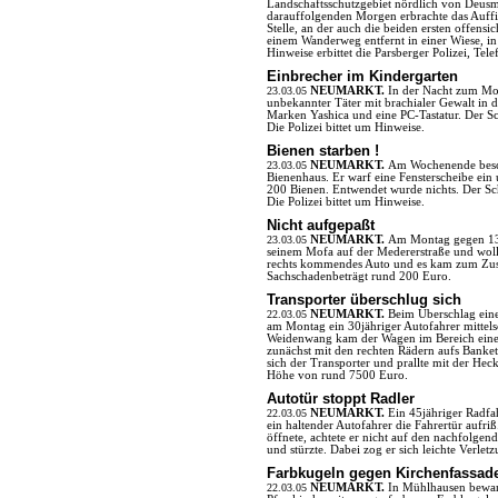
Landschaftsschutzgebiet nördlich von Deus
darauffolgenden Morgen erbrachte das Auffi
Stelle, an der auch die beiden ersten offensi
einem Wanderweg entfernt in einer Wiese, in 
Hinweise erbittet die Parsberger Polizei, Te
Einbrecher im Kindergarten
23.03.05
NEUMARKT.
In der Nacht zum Mon
unbekannter Täter mit brachialer Gewalt in 
Marken Yashica und eine PC-Tastatur. Der S
Die Polizei bittet um Hinweise.
Bienen starben !
23.03.05
NEUMARKT.
Am Wochenende besch
Bienenhaus. Er warf eine Fensterscheibe ein
200 Bienen. Entwendet wurde nichts. Der Sc
Die Polizei bittet um Hinweise.
Nicht aufgepaßt
23.03.05
NEUMARKT.
Am Montag gegen 13.
seinem Mofa auf der Medererstraße und woll
rechts kommendes Auto und es kam zum Zus
Sachschadenbeträgt rund 200 Euro.
Transporter überschlug sich
22.03.05
NEUMARKT.
Beim Überschlag eine
am Montag ein 30jähriger Autofahrer mitte
Weidenwang kam der Wagen im Bereich einer
zunächst mit den rechten Rädern aufs Banke
sich der Transporter und prallte mit der He
Höhe von rund 7500 Euro.
Autotür stoppt Radler
22.03.05
NEUMARKT.
Ein 45jähriger Radfa
ein haltender Autofahrer die Fahrertür aufri
öffnete, achtete er nicht auf den nachfolgen
und stürzte. Dabei zog er sich leichte Verlet
Farbkugeln gegen Kirchenfassade
22.03.05
NEUMARKT.
In Mühlhausen bewar