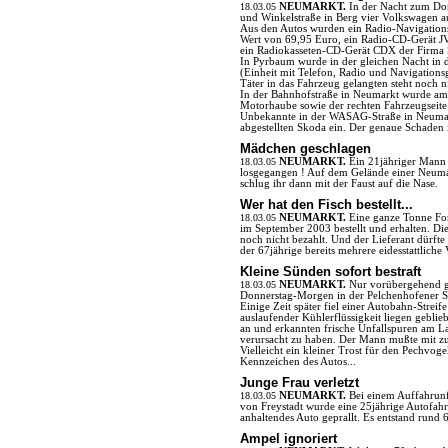
18.03.05
NEUMARKT.
In der Nacht zum Do
und Winkelstraße in Berg vier Volkswagen 
Aus den Autos wurden ein Radio-Navigatio
Wert von 69,95 Euro, ein Radio-CD-Gerät J
ein Radiokasseten-CD-Gerät CDX der Firma 
In Pyrbaum wurde in der gleichen Nacht in
(Einheit mit Telefon, Radio und Navigations
Täter in das Fahrzeug gelangten steht noch ni
In der Bahnhofstraße in Neumarkt wurde am
Motorhaube sowie der rechten Fahrzeugseite
Unbekannte in der WASAG-Straße in Neumark
abgestellten Skoda ein. Der genaue Schaden i
Mädchen geschlagen
18.03.05
NEUMARKT.
Ein 21jähriger Mann
losgegangen ! Auf dem Gelände einer Neumark
schlug ihr dann mit der Faust auf die Nase.
Wer hat den Fisch bestellt...
18.03.05
NEUMARKT.
Eine ganze Tonne For
im September 2003 bestellt und erhalten. Di
noch nicht bezahlt. Und der Lieferant dürfte 
der 67jährige bereits mehrere eidesstattlich
Kleine Sünden sofort bestraft
18.03.05
NEUMARKT.
Nur vorübergehend g
Donnerstag-Morgen in der Pelchenhofener Str
Einige Zeit später fiel einer Autobahn-Strei
auslaufender Kühlerflüssigkeit liegen gebli
an und erkannten frische Unfallspuren am La
verursacht zu haben. Der Mann mußte mit zu
Vielleicht ein kleiner Trost für den Pechvoge
Kennzeichen des Autos...
Junge Frau verletzt
18.03.05
NEUMARKT.
Bei einem Auffahrun
von Freystadt wurde eine 25jährige Autofahre
anhaltendes Auto geprallt. Es entstand rund
Ampel ignoriert