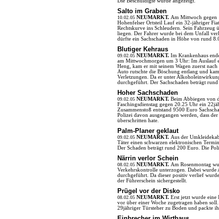
Die Beschuldigte wurde angezeigt.
Salto im Graben
10.02.05
NEUMARKT.
Am Mittwoch gegen 1
Hohenfelser Ortsteil Lauf ein 32-jähriger Fia
Rechtskurve ins Schleudern. Sein Fahrzeug 
liegen. Der Fahrer wurde bei dem Unfall ve
dürfte ein Sachschaden in Höhe von rund 8.
Blutiger Kehraus
09.02.05
NEUMARKT.
Im Krankenhaus endet
am Mittwochmorgen um 3 Uhr: Im Auslauf ei
Heng, kam er mit seinem Wagen zuerst nach 
Auto rutschte die Böschung entlang und kam
Verletzungen. Da er unter Alkoholeinwirku
durchgeführt. Der Sachschaden beträgt rund
Hoher Sachschaden
09.02.05
NEUMARKT.
Beim Abbiegen von d
Faschingsdienstag gegen 20.25 Uhr ein 22jä
Zusammenstoß entstand 9500 Euro Sachschad
Polizei davon ausgegangen werden, dass der 
überschritten hate.
Palm-Planer geklaut
09.02.05
NEUMARKT.
Aus der Umkleidekab
Täter einen schwarzen elektronischen Termin
Der Schaden beträgt rund 200 Euro. Die Poli
Närrin verlor Schein
08.02.05
NEUMARKT.
Am Rosenmontag wurd
Verkehrskontrolle unterzogen. Dabei wurde 
durchgeführt. Da dieser positiv verlief wu
der Führerschein sichergestellt.
Prügel vor der Disko
08.02.05
NEUMARKT.
Erst jetzt wurde eine
vor über einer Woche zugetragen haben soll
29jähriger Türsteher zu Boden und packte ih
Einbrecher im Wirthaus