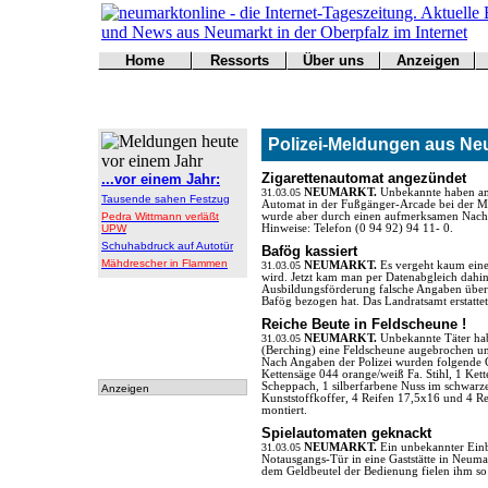
Home
Ressorts
Über uns
Anzeigen
Werbung
Titelseite
Politik
Redaktion
buchen
Kontakt
Kultur
Impressum
Wirtschaft
Kontakt
Polizei-Meldungen aus Neum
Sport
Polizei
Zigarettenautomat angezündet
...vor einem Jahr:
Online
31.03.05
NEUMARKT.
Unbekannte haben am
Tausende sahen Festzug
Automat in der Fußgänger-Arcade bei der Me
Leser
Pedra Wittmann verläßt
wurde aber durch einen aufmerksamen Nachba
UPW
Hinweise: Telefon (0 94 92) 94 11- 0.
Schuhabdruck auf Autotür
Bafög kassiert
Mähdrescher in Flammen
31.03.05
NEUMARKT.
Es vergeht kaum eine
wird. Jetzt kam man per Datenabgleich dahint
Ausbildungsförderung falsche Angaben übe
Bafög bezogen hat. Das Landratsamt erstatte
Reiche Beute in Feldscheune !
31.03.05
NEUMARKT.
Unbekannte Täter h
(Berching) eine Feldscheune augebrochen u
Nach Angaben der Polizei wurden folgende G
Kettensäge 044 orange/weiß Fa. Stihl, 1 Kett
Scheppach, 1 silberfarbene Nuss im schwarz
Anzeigen
Kunststoffkoffer, 4 Reifen 17,5x16 und 4 R
montiert.
Spielautomaten geknackt
31.03.05
NEUMARKT.
Ein unbekannter Ein
Notausgangs-Tür in eine Gaststätte in Neum
dem Geldbeutel der Bedienung fielen ihm so