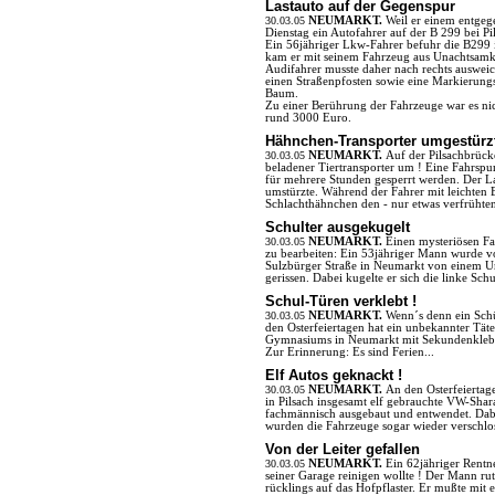
Lastauto auf der Gegenspur
30.03.05
NEUMARKT.
Weil er einem entge
Dienstag ein Autofahrer auf der B 299 bei P
Ein 56jähriger Lkw-Fahrer befuhr die B299 
kam er mit seinem Fahrzeug aus Unachtsamke
Audifahrer musste daher nach rechts auswe
einen Straßenpfosten sowie eine Markierung
Baum.
Zu einer Berührung der Fahrzeuge war es n
rund 3000 Euro.
Hähnchen-Transporter umgestürzt
30.03.05
NEUMARKT.
Auf der Pilsachbrück
beladener Tiertransporter um ! Eine Fahrsp
für mehrere Stunden gesperrt werden. Der La
umstürzte. Während der Fahrer mit leichten 
Schlachthähnchen den - nur etwas verfrühten
Schulter ausgekugelt
30.03.05
NEUMARKT.
Einen mysteriösen Fa
zu bearbeiten: Ein 53jähriger Mann wurde 
Sulzbürger Straße in Neumarkt von einem 
gerissen. Dabei kugelte er sich die linke Schu
Schul-Türen verklebt !
30.03.05
NEUMARKT.
Wenn´s denn ein Schü
den Osterfeiertagen hat ein unbekannter Tät
Gymnasiums in Neumarkt mit Sekundenkleber 
Zur Erinnerung: Es sind Ferien...
Elf Autos geknackt !
30.03.05
NEUMARKT.
An den Osterfeiertag
in Pilsach insgesamt elf gebrauchte VW-Sha
fachmännisch ausgebaut und entwendet. Dab
wurden die Fahrzeuge sogar wieder verschlo
Von der Leiter gefallen
30.03.05
NEUMARKT.
Ein 62jähriger Rentne
seiner Garage reinigen wollte ! Der Mann rut
rücklings auf das Hofpflaster. Er mußte mi