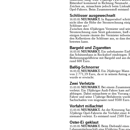
Rittershof kommend in Richtung Neumarkt. 
Zeichen an, missachtete jedoch beim Links
Opel-Fahrers. Beim Zusammenstoß entstand 
Schlösser ausgewechselt
16.03.05
NEUMARKT.
In Rappersdorf schritt
nicht über die Höhe der Stromrechnung einig
Schlösser aus !
Zwischen dem 43jährigen Vermieter und sei
Stromrechnung zum Streit gekommen, hieß es
einigen konnte räumte der Vermieter teilwei
den Kellertüren die Schlösser aus, so dass 
betreten kann.
Bargeld und Zigaretten
16.03.05
NEUMARKT.
Ein unbekannter Einb
das Schützenhaus in Rocksdorf eindringen. 
Bedienungsgeldbörse mit Bargeld und aus de
rund 600 Euro.
Bafög-Schnorrer
16.03.05
NEUMARKT.
Ein 26jähriger Mann
von 2.771,19 Euro, da er in seinem Antrag 
wurde er erwischt.
Zwei Verletzte
15.03.05
NEUMARKT.
Bei einem Zusammens
verletzt. Ein 19jähriger Audi-Fahrer kam auf
abbiegen. Dabei missachtete er den Vorrang
Fahrer und seine 17jährige Beifahrerin wurde
Sachschaden von insgesamt rund 9500 Euro
Vorfahrt mißachtet
15.03.05
NEUMARKT.
An der Kreuzung Sac
32jährige Opel-Fahrerin die Vorfahrt einer
niemand verletzt. Es entstand rund 2500 Eu
Oster-Ei geklaut
15.03.05
NEUMARKT.
Beim Diebstahl eine
Lebensmittelgeschäft eine 65jährige Frau erw