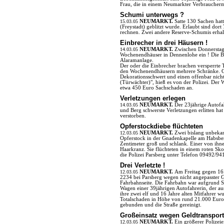
Frau, die in einem Neumarkter Verbraucherma
Schumi unterwegs ?
15.03.05
NEUMARKT.
Satte 130 Sachen hatt
(Freystadt) geblitzt wurde. Erlaubt sind do
rechnen. Zwei andere Reserve-Schumis erhal
Einbrecher in drei Häusern !
14.03.05
NEUMARKT.
Zwischen Donnerstag
Wochenendhäuser in Dennenlohe ein ! Die Beut
Alaramanlage.
Der oder die Einbrecher brachen versperrte 
den Wochenendhäusern mehrere Schränke. Ge
Dekorationsschwert und einen offenbar nicht
(Türwächter)", hieß es von der Polizei. Der 
etwa 450 Euro Sachschaden an.
Verletzungen erlegen
14.03.05
NEUMARKT.
Der 23jährige Autofa
und Berg schwerste Verletzungen erlitten hat
verstorben.
Opferstockdiebe flüchteten
12.03.05
NEUMARKT.
Zwei bislang unbeka
Opferstock in der Gnadenkapelle am Habsber
Zentimeter groß und schlank. Einer von ihnen
Haarkranz. Sie flüchteten in einem roten S
die Polizei Parsberg unter Telefon 09492/94
Drei Verletzte !
12.03.05
NEUMARKT.
Am Freitag gegen 16.
2234 bei Parsberg wegen nicht angepasster G
Fahrbahnseite. Die Fahrbahn war aufgrund
Wagen einer 39jährigen Autofahrerin, der a
ihre zwei elf und 16 Jahre alten Mitfahrer wu
Totalschaden in Höhe von rund 21.000 Euro
gebunden und die Straße gereinigt.
Großeinsatz wegen Geldtransport
12.03.05
NEUMARKT.
Ein größerer Polizei