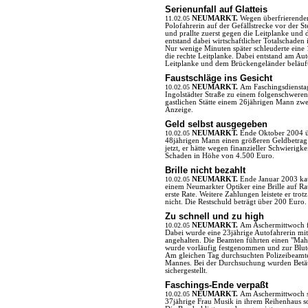
Serienunfall auf Glatteis
11.02.05
NEUMARKT.
Wegen überfrierender
Polofahrerin auf der Gefällstrecke vor der S
und prallte zuerst gegen die Leitplanke un
entstand dabei wirtschaftlicher Totalschade
Nur wenige Minuten später schleuderte eine 
die rechte Leitplanke. Dabei entstand am A
Leitplanke und dem Brückengeländer beläuft
Faustschläge ins Gesicht
10.02.05
NEUMARKT.
Am Faschingsdienstag
Ingolstädter Straße zu einem folgenschweren 
gastlichen Stätte einem 26jährigen Mann zweim
Anzeige.
Geld selbst ausgegeben
10.02.05
NEUMARKT.
Ende Oktober 2004 ü
48jährigen Mann einen größeren Geldbetrag
jetzt, er hätte wegen finanzieller Schwierigke
Schaden in Höhe von 4.500 Euro.
Brille nicht bezahlt
10.02.05
NEUMARKT.
Ende Januar 2003 ka
einem Neumarkter Optiker eine Brille auf Ra
erste Rate. Weitere Zahlungen leistete er 
nicht. Die Restschuld beträgt über 200 Euro.
Zu schnell und zu high
10.02.05
NEUMARKT.
Am Aschermittwoch f
Dabei wurde eine 23jährige Autofahrerin mi
angehalten. Die Beamten führten einen "Mahs
wurde vorläufig festgenommen und zur Blut
Am gleichen Tag durchsuchten Polizeibeamt
Mannes. Bei der Durchsuchung wurden Betä
sichergestellt.
Faschings-Ende verpaßt
10.02.05
NEUMARKT.
Am Aschermittwoch s
37jährige Frau Musik in ihrem Reihenhaus so 