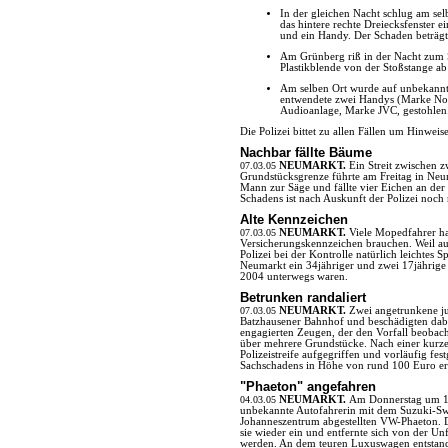
In der gleichen Nacht schlug am sel
das hintere rechte Dreiecksfenster e
und ein Handy. Der Schaden beträg
Am Grünberg riß in der Nacht zum 
Plastikblende von der Stoßstange a
Am selben Ort wurde auf unbekannte
entwendete zwei Handys (Marke No
Audioanlage, Marke JVC, gestohlen.
Die Polizei bittet zu allen Fällen um Hinweise
Nachbar fällte Bäume
07.03.05
NEUMARKT.
Ein Streit zwischen
Grundstücksgrenze führte am Freitag in Neum
Mann zur Säge und fällte vier Eichen an der
Schadens ist nach Auskunft der Polizei noch 
Alte Kennzeichen
07.03.05
NEUMARKT.
Viele Mopedfahrer ha
Versicherungskennzeichen brauchen. Weil auc
Polizei bei der Kontrolle natürlich leichtes S
Neumarkt ein 34jähriger und zwei 17jährige 
2004 unterwegs waren.
Betrunken randaliert
07.03.05
NEUMARKT.
Zwei angetrunkene j
Batzhausener Bahnhof und beschädigten dabei
engagierten Zeugen, der den Vorfall beobach
über mehrere Grundstücke. Nach einer kurz
Polizeistreife aufgegriffen und vorläufig 
Sachschadens in Höhe von rund 100 Euro erw
"Phaeton" angefahren
04.03.05
NEUMARKT.
Am Donnerstag um 11
unbekannte Autofahrerin mit dem Suzuki-Sw
Johanneszentrum abgestellten VW-Phaeton. D
sie wieder ein und entfernte sich von der Unf
werden. An dem teuren Luxuswagen entstand