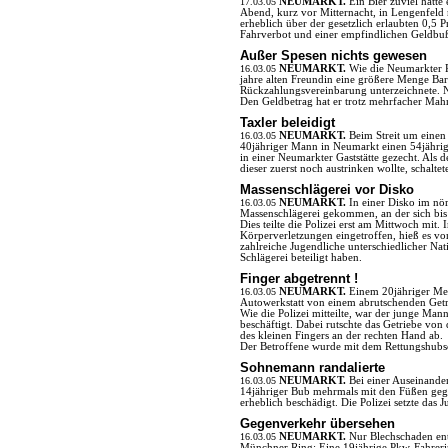
17.03.05
NEUMARKT.
Ein Bier zuviel hatte
Abend, kurz vor Mitternacht, in Lengenfeld n
erheblich über der gesetzlich erlaubten 0,5
Fahrverbot und einer empfindlichen Geldbu
Außer Spesen nichts gewesen
16.03.05
NEUMARKT.
Wie die Neumarkter Po
jahre alten Freundin eine größere Menge Bar
Rückzahlungsvereinbarung unterzeichnete. N
Den Geldbetrag hat er trotz mehrfacher Mah
Taxler beleidigt
16.03.05
NEUMARKT.
Beim Streit um einen
40jähriger Mann in Neumarkt einen 54jährige
in einer Neumarkter Gaststätte gezecht. Als 
dieser zuerst noch austrinken wollte, schalte
Massenschlägerei vor Disko
16.03.05
NEUMARKT.
In einer Disko im nö
Massenschlägerei gekommen, an der sich bis z
Dies teilte die Polizei erst am Mittwoch mi
Körperverletzungen eingetroffen, hieß es vo
zahlreiche Jugendliche unterschiedlicher Nat
Schlägerei beteiligt haben.
Finger abgetrennt !
16.03.05
NEUMARKT.
Einem 20jähriger Me
Autowerkstatt von einem abrutschenden Getrie
Wie die Polizei mitteilte, war der junge Ma
beschäftigt. Dabei rutschte das Getriebe vo
des kleinen Fingers an der rechten Hand ab.
Der Betroffene wurde mit dem Rettungshubs
Sohnemann randalierte
16.03.05
NEUMARKT.
Bei einer Auseinande
14jähriger Bub mehrmals mit den Füßen geg
erheblich beschädigt. Die Polizei setzte das 
Gegenverkehr übersehen
16.03.05
NEUMARKT.
Nur Blechschaden en
Münchner Ring: Eine 19jährige Pkw-Fahrerin