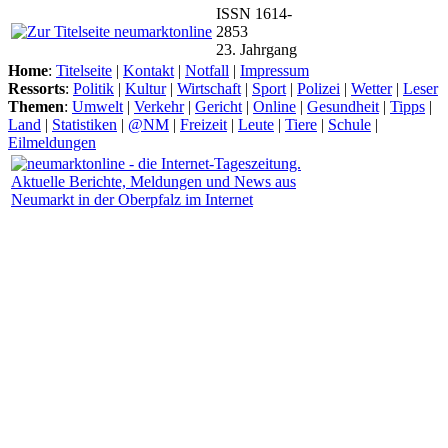
ISSN 1614-
2853
23. Jahrgang
Home
:
Titelseite
|
Kontakt
|
Notfall
|
Impressum
Ressorts
:
Politik
|
Kultur
|
Wirtschaft
|
Sport
|
Polizei
|
Wetter
|
Leser
Themen
:
Umwelt
|
Verkehr
|
Gericht
|
Online
|
Gesundheit
|
Tipps
|
Land
|
Statistiken
|
@NM
|
Freizeit
|
Leute
|
Tiere
|
Schule
|
Eilmeldungen