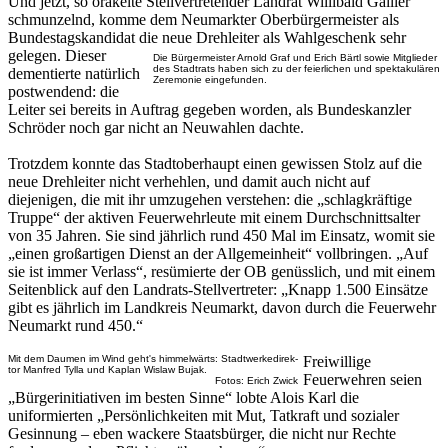
Und jetzt, so orakelte Stellvertretender Landrat Willibald Gailler
schmunzelnd, komme dem Neumarkter Oberbürgermeister als
Bundestagskandidat die neue Drehleiter als Wahlgeschenk sehr
gelegen. Dieser
Die Bürgermeister Arnold Graf und Erich Bärtl sowie Mitglieder
des Stadtrats haben sich zu der feierlichen und spektakulären
dementierte natürlich
Zeremonie eingefunden.
postwendend: die
Leiter sei bereits in Auftrag gegeben worden, als Bundeskanzler
Schröder noch gar nicht an Neuwahlen dachte.
Trotzdem konnte das Stadtoberhaupt einen gewissen Stolz auf die
neue Drehleiter nicht verhehlen, und damit auch nicht auf
diejenigen, die mit ihr umzugehen verstehen: die „schlagkräftige
Truppe“ der aktiven Feuerwehrleute mit einem Durchschnittsalter
von 35 Jahren. Sie sind jährlich rund 450 Mal im Einsatz, womit sie
„einen großartigen Dienst an der Allgemeinheit“ vollbringen. „Auf
sie ist immer Verlass“, resümierte der OB genüsslich, und mit einem
Seitenblick auf den Landrats-Stellvertreter: „Knapp 1.500 Einsätze
gibt es jährlich im Landkreis Neumarkt, davon durch die Feuerwehr
Neumarkt rund 450.“
Mit dem Daumen im Wind geht's himmelwärts: Stadtwerkedirek-
Freiwillige
tor Manfred Tylla und Kaplan Wislaw Bujak.
Feuerwehren seien
Fotos: Erich Zwick
„Bürgerinitiativen im besten Sinne“ lobte Alois Karl die
uniformierten „Persönlichkeiten mit Mut, Tatkraft und sozialer
Gesinnung – eben wackere Staatsbürger, die nicht nur Rechte