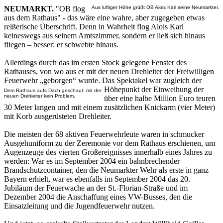
NEUMARKT.
"OB flog
Aus luftiger Höhe grüßt OB Alois Karl seine Neumarkter.
aus dem Rathaus" - das wäre eine wahre, aber zugegeben etwas
reißerische Überschrift. Denn in Wahrheit flog Alois Karl
keineswegs aus seinem Amtszimmer, sondern er ließ sich hinaus
fliegen – besser: er schwebte hinaus.
Allerdings durch das im ersten Stock gelegene Fenster des
Rathauses, von wo aus er mit der neuen Drehleiter der Freiwilligen
Feuerwehr „geborgen“ wurde. Das Spektakel war zugleich der
Höhepunkt der
Einweihung der
Dem Rathaus aufs Dach geschaut: mit der
neuen Drehleiter kein Problem.
über eine halbe Million Euro teuren
30 Meter langen und mit einem zusätzlichen Knickarm (vier Meter)
mit Korb ausgerüsteten Drehleiter.
Die meisten der 68 aktiven Feuerwehrleute waren in schmucker
Ausgehuniform zu der Zeremonie vor dem Rathaus erschienen, um
Augenzeuge des vierten Großereignisses innerhalb eines Jahres zu
werden: War es im September 2004 ein bahnbrechender
Brandschutzcontainer, den die Neumarkter Wehr als erste in ganz
Bayern erhielt, war es ebenfalls im September 2004 das 20.
Jubiläum der Feuerwache an der St.-Florian-Straße und im
Dezember 2004 die Anschaffung eines VW-Busses, den die
Einsatzleitung und die Jugendfeuerwehr nutzen.