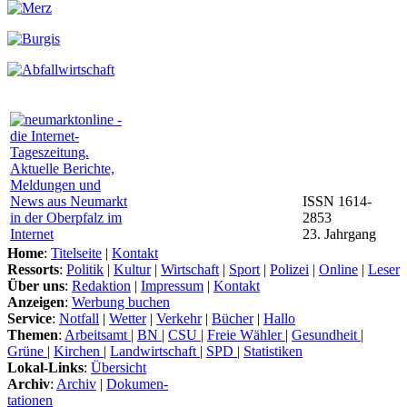
ISSN 1614-
2853
23. Jahrgang
Home
:
Titelseite
|
Kontakt
Ressorts
:
Politik
|
Kultur
|
Wirtschaft
|
Sport
|
Polizei
|
Online
|
Leser
Über uns
:
Redaktion
|
Impressum
|
Kontakt
Anzeigen
:
Werbung buchen
Service
:
Notfall
|
Wetter
|
Verkehr
|
Bücher
|
Hallo
Themen
:
Arbeitsamt
|
BN
|
CSU
|
Freie Wähler
|
Gesundheit
|
Grüne
|
Kirchen
|
Landwirtschaft
|
SPD
|
Statistiken
Lokal-Links
:
Übersicht
Archiv
:
Archiv
|
Dokumen-
tationen