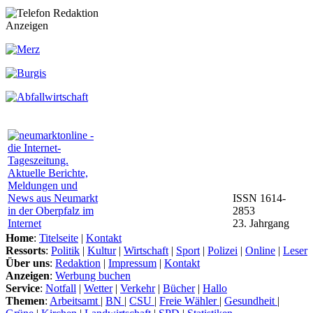
Anzeigen
ISSN 1614-
2853
23. Jahrgang
Home
:
Titelseite
|
Kontakt
Ressorts
:
Politik
|
Kultur
|
Wirtschaft
|
Sport
|
Polizei
|
Online
|
Leser
Über uns
:
Redaktion
|
Impressum
|
Kontakt
Anzeigen
:
Werbung buchen
Service
:
Notfall
|
Wetter
|
Verkehr
|
Bücher
|
Hallo
Themen
:
Arbeitsamt
|
BN
|
CSU
|
Freie Wähler
|
Gesundheit
|