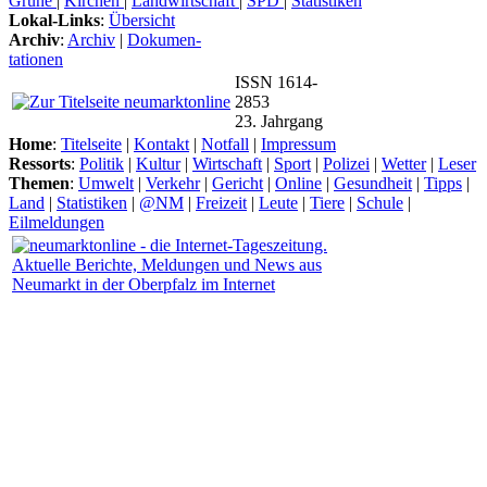
Grüne
|
Kirchen
|
Landwirtschaft
|
SPD
|
Statistiken
Lokal-Links
:
Übersicht
Archiv
:
Archiv
|
Dokumen-
tationen
ISSN 1614-
2853
23. Jahrgang
Home
:
Titelseite
|
Kontakt
|
Notfall
|
Impressum
Ressorts
:
Politik
|
Kultur
|
Wirtschaft
|
Sport
|
Polizei
|
Wetter
|
Leser
Themen
:
Umwelt
|
Verkehr
|
Gericht
|
Online
|
Gesundheit
|
Tipps
|
Land
|
Statistiken
|
@NM
|
Freizeit
|
Leute
|
Tiere
|
Schule
|
Eilmeldungen