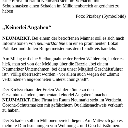
Eine Firma im Raum Neumarkt steht im Verdacht, mit
Schutzmasken einen Schaden im Millionenbereich angerichtet zu
haben
Foto: Pixabay (Symbolbild)
„Keinerlei Angaben“
NEUMARKT.
Bei einem der betroffenen Männer soll es sich nach
Informationen von
neumarktonline
um einen prominenten Lokal-
Politiker und dritten Bürgermeister aus dem Landkreis handeln.
Am Mittag traf eine Stellungnahme der Freien Wähler ein, in der es
hieß, man sei von der Meldung über die Razzia „bei einem
Neumarkter Unternehmen, bei dem unser Mitglied Geschäftsführer
ist“, völlig überrascht worden - vor allem auch wegen der „damit
verbundenen angeordneten Untersuchungshaft“.
Der Kreisverband der Freien Wähler könne zu den
Gesamtumständen „momentan keinerlei Angaben“ machen.
NEUMARKT.
Eine Firma im Raum Neumarkt steht im Verdacht,
Corona-Schutzmasken mit gefälschtem Qualitätsnachweis verkauft
zu haben.
Der Schaden soll im Millionenbereich liegen. Am Mittwoch gab es
mehrere Durchsuchungen von Wohnungs- und Geschäftsräumen.