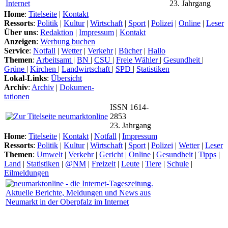
23. Jahrgang
Home
:
Titelseite
|
Kontakt
Ressorts
:
Politik
|
Kultur
|
Wirtschaft
|
Sport
|
Polizei
|
Online
|
Leser
Über uns
:
Redaktion
|
Impressum
|
Kontakt
Anzeigen
:
Werbung buchen
Service
:
Notfall
|
Wetter
|
Verkehr
|
Bücher
|
Hallo
Themen
:
Arbeitsamt
|
BN
|
CSU
|
Freie Wähler
|
Gesundheit
|
Grüne
|
Kirchen
|
Landwirtschaft
|
SPD
|
Statistiken
Lokal-Links
:
Übersicht
Archiv
:
Archiv
|
Dokumen-
tationen
ISSN 1614-
2853
23. Jahrgang
Home
:
Titelseite
|
Kontakt
|
Notfall
|
Impressum
Ressorts
:
Politik
|
Kultur
|
Wirtschaft
|
Sport
|
Polizei
|
Wetter
|
Leser
Themen
:
Umwelt
|
Verkehr
|
Gericht
|
Online
|
Gesundheit
|
Tipps
|
Land
|
Statistiken
|
@NM
|
Freizeit
|
Leute
|
Tiere
|
Schule
|
Eilmeldungen