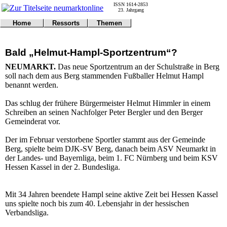
ISSN 1614-2853
23. Jahrgang
Home
Ressorts
Themen
Umwelt
Titelseite
Politik
Verkehr
Kontakt
Kultur
Bald „Helmut-Hampl-Sportzentrum“?
Gericht
Notfall
Wirtschaft
Online
Impressum
Sport
NEUMARKT.
Das neue Sportzentrum an der Schulstraße in Berg
Gesundheit
Polizei
soll nach dem aus Berg stammenden Fußballer Helmut Hampl
Tipps
Wetter
benannt werden.
Land
Leser
Statistiken
Das schlug der frühere Bürgermeister Helmut Himmler in einem
Schreiben an seinen Nachfolger Peter Bergler und den Berger
@NM
Gemeinderat vor.
Freizeit
Leute
Der im Februar verstorbene Sportler stammt aus der Gemeinde
Tiere
Berg, spielte beim DJK-SV Berg, danach beim ASV Neumarkt in
Schule
der Landes- und Bayernliga, beim 1. FC Nürnberg und beim KSV
Eilmeldungen
Hessen Kassel in der 2. Bundesliga.
Mit 34 Jahren beendete Hampl seine aktive Zeit bei Hessen Kassel
uns spielte noch bis zum 40. Lebensjahr in der hessischen
Verbandsliga.