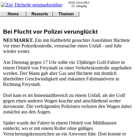
ISSN 1614-2853
23. Jahrgang
Home
Ressorts
Themen
Umwelt
Titelseite
Politik
Verkehr
Kontakt
Kultur
Bei Flucht vor Polizei verunglückt
Gericht
Notfall
Wirtschaft
Online
Impressum
Sport
NEUMARKT.
Ein mit Haftbefehl gesuchter Autofahrer flüchtete
Gesundheit
Polizei
vor einer Polizeikontrolle, verursachte einen Unfall - und fuhr
Tipps
Wetter
wieder weiter.
Land
Leser
Statistiken
Am Dienstag gegen 17 Uhr sollte ein 33jähriger Golf-Fahrer in
einem Ortsteil von Freystadt zu einer Verkehrskontrolle angehalten
@NM
werden. Der Mann gab aber Gas und flüchtete mit deutlich
Freizeit
überhöhter Geschwindigkeit und riskanten Fahrmanövern in
Leute
Richtung Freystadt.
Tiere
Schule
Dort kam es im Innenstadtbereich zu einem Unfall, als der Golf
Eilmeldungen
gegen einen anderen Wagen krachte und anschließend weiter
davonraste. Die verfolgenden Polizisten verloren den Wagen dabei
zunächst aus den Augen.
Später wurde der Fahrer in einem Ortsteil von Mühlhausen
entdeckt, wo er mit einem Roller ohne gültiges
Versicherungskennzeichen an ein Anwesen fuhr. Dort konnte er