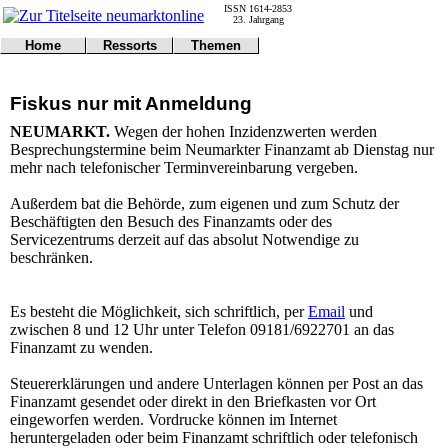
ISSN 1614-2853
23. Jahrgang
Home
Ressorts
Themen
Umwelt
Titelseite
Politik
Verkehr
Kontakt
Kultur
Fiskus nur mit Anmeldung
Gericht
Notfall
Wirtschaft
Online
Impressum
Sport
NEUMARKT.
Wegen der hohen Inzidenzwerten werden
Gesundheit
Polizei
Besprechungstermine beim Neumarkter Finanzamt ab Dienstag nur
Tipps
Wetter
mehr nach telefonischer Terminvereinbarung vergeben.
Land
Leser
Statistiken
Außerdem bat die Behörde, zum eigenen und zum Schutz der
Beschäftigten den Besuch des Finanzamts oder des
@NM
Servicezentrums derzeit auf das absolut Notwendige zu
Freizeit
beschränken.
Leute
Tiere
Schule
Es besteht die Möglichkeit, sich schriftlich, per
Email
und
Eilmeldungen
zwischen 8 und 12 Uhr unter Telefon 09181/6922701 an das
Finanzamt zu wenden.
Steuererklärungen und andere Unterlagen können per Post an das
Finanzamt gesendet oder direkt in den Briefkasten vor Ort
eingeworfen werden. Vordrucke können im Internet
heruntergeladen oder beim Finanzamt schriftlich oder telefonisch