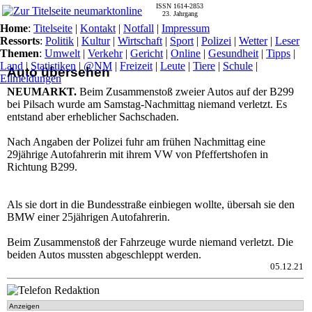
ISSN 1614-2853
23. Jahrgang
Home
:
Titelseite
|
Kontakt
|
Notfall
|
Impressum
Ressorts
:
Politik
|
Kultur
|
Wirtschaft
|
Sport
|
Polizei
|
Wetter
|
Leser
Themen
:
Umwelt
|
Verkehr
|
Gericht
|
Online
|
Gesundheit
|
Tipps
|
Land
|
Statistiken
|
@NM
|
Freizeit
|
Leute
|
Tiere
|
Schule
|
Auto übersehen
Eilmeldungen
NEUMARKT.
Beim Zusammenstoß zweier Autos auf der B299
bei Pilsach wurde am Samstag-Nachmittag niemand verletzt. Es
entstand aber erheblicher Sachschaden.
Nach Angaben der Polizei fuhr am frühen Nachmittag eine
29jährige Autofahrerin mit ihrem VW von Pfeffertshofen in
Richtung B299.
Als sie dort in die Bundesstraße einbiegen wollte, übersah sie den
BMW einer 25jährigen Autofahrerin.
Beim Zusammenstoß der Fahrzeuge wurde niemand verletzt. Die
beiden Autos mussten abgeschleppt werden.
05.12.21
Anzeigen