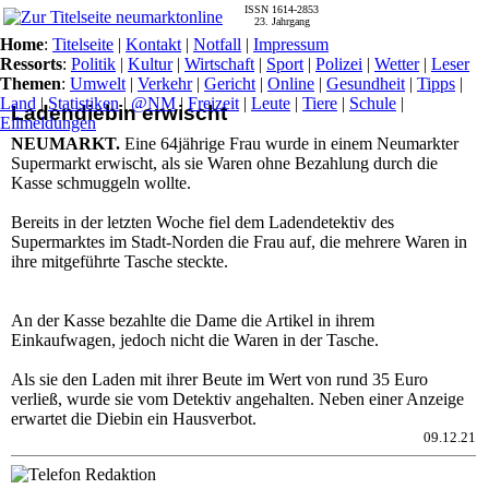
ISSN 1614-2853
23. Jahrgang
Home
:
Titelseite
|
Kontakt
|
Notfall
|
Impressum
Ressorts
:
Politik
|
Kultur
|
Wirtschaft
|
Sport
|
Polizei
|
Wetter
|
Leser
Themen
:
Umwelt
|
Verkehr
|
Gericht
|
Online
|
Gesundheit
|
Tipps
|
Land
|
Statistiken
|
@NM
|
Freizeit
|
Leute
|
Tiere
|
Schule
|
Ladendiebin erwischt
Eilmeldungen
NEUMARKT.
Eine 64jährige Frau wurde in einem Neumarkter
Supermarkt erwischt, als sie Waren ohne Bezahlung durch die
Kasse schmuggeln wollte.
Bereits in der letzten Woche fiel dem Ladendetektiv des
Supermarktes im Stadt-Norden die Frau auf, die mehrere Waren in
ihre mitgeführte Tasche steckte.
An der Kasse bezahlte die Dame die Artikel in ihrem
Einkaufwagen, jedoch nicht die Waren in der Tasche.
Als sie den Laden mit ihrer Beute im Wert von rund 35 Euro
verließ, wurde sie vom Detektiv angehalten. Neben einer Anzeige
erwartet die Diebin ein Hausverbot.
09.12.21