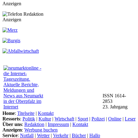
Anzeigen
Anzeigen
ISSN 1614-
2853
23. Jahrgang
Home
:
Titelseite
|
Kontakt
Ressorts
:
Politik
|
Kultur
|
Wirtschaft
|
Sport
|
Polizei
|
Online
|
Leser
Über uns
:
Redaktion
|
Impressum
|
Kontakt
Anzeigen
:
Werbung buchen
Service
:
Notfall
|
Wetter
|
Verkehr
|
Bücher
|
Hallo