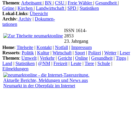
Themen
:
Arbeitsamt
|
BN
|
CSU
|
Freie Wähler
|
Gesundheit
|
Grüne
|
Kirchen
|
Landwirtschaft
|
SPD
|
Statistiken
Lokal-Links
:
Übersicht
Archiv
:
Archiv
|
Dokumen-
tationen
ISSN 1614-
2853
23. Jahrgang
Home
:
Titelseite
|
Kontakt
|
Notfall
|
Impressum
Ressorts
:
Politik
|
Kultur
|
Wirtschaft
|
Sport
|
Polizei
|
Wetter
|
Leser
Themen
:
Umwelt
|
Verkehr
|
Gericht
|
Online
|
Gesundheit
|
Tipps
|
Land
|
Statistiken
|
@NM
|
Freizeit
|
Leute
|
Tiere
|
Schule
|
Eilmeldungen