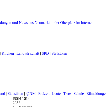
|
Kirchen
|
Landwirtschaft
|
SPD
|
Statistiken
and
|
Statistiken
|
@NM
|
Freizeit
|
Leute
|
Tiere
|
Schule
|
Eilmeldunge
ISSN 1614-
2853