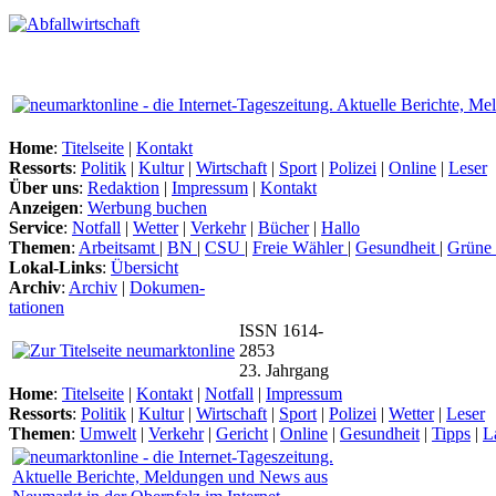
Home
:
Titelseite
|
Kontakt
Ressorts
:
Politik
|
Kultur
|
Wirtschaft
|
Sport
|
Polizei
|
Online
|
Leser
Über uns
:
Redaktion
|
Impressum
|
Kontakt
Anzeigen
:
Werbung buchen
Service
:
Notfall
|
Wetter
|
Verkehr
|
Bücher
|
Hallo
Themen
:
Arbeitsamt
|
BN
|
CSU
|
Freie Wähler
|
Gesundheit
|
Grüne
Lokal-Links
:
Übersicht
Archiv
:
Archiv
|
Dokumen-
tationen
ISSN 1614-
2853
23. Jahrgang
Home
:
Titelseite
|
Kontakt
|
Notfall
|
Impressum
Ressorts
:
Politik
|
Kultur
|
Wirtschaft
|
Sport
|
Polizei
|
Wetter
|
Leser
Themen
:
Umwelt
|
Verkehr
|
Gericht
|
Online
|
Gesundheit
|
Tipps
|
L