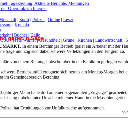
irtschaft
|
Sport
|
Polizei
|
Online
|
Leser
ressum
|
Kontakt
n
erkehr
|
Bücher
|
Hallo
nd geriet in Säge
|
CSU
|
Freie Wähler
|
Gesundheit
|
Grüne
|
Kirchen
|
Landwirtschaft
|
UMARKT.
In einem Berchinger Betrieb geriet ein Arbeiter mit der H
-
eine Säge und zog sich dabei schwere Verletzungen an den Fingern zu.
mußte von einem Rettungshubschrauber in ein Klinikum geflogen werd
 schwere Betriebsunfall ereignete sich bereits am Montag-Morgen bei e
ma im Gemeindebereich Berching.
32jähriger Mann hatte dort an einer sogenannten „Zugsäge“ gearbeitet, 
us bislang unbekannter Ursache mit einer Hand in die Maschine geriet.
 Polizei hat Ermittlungen zur Unfallursache aufgenommen.
09.