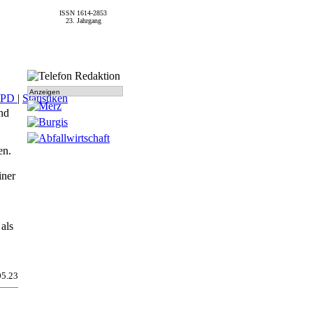
ISSN 1614-2853
23. Jahrgang
Anzeigen
SPD
|
Statistiken
and
en.
iner
als
05.23