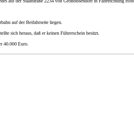
 auf der Staatstraße 2234 von Großbissendorf in Fahrtrichtung Hohenf
bahn auf der Beifahrseite liegen.
ellte sich heraus, daß er keinen Führerschein besitzt.
er 40.000 Euro.