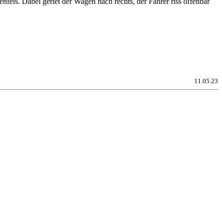
els. Dabei geriet der Wagen nach rechts, der Fahrer riss offenbar
11.05.23