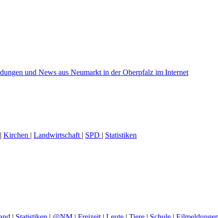
|
Kirchen
|
Landwirtschaft
|
SPD
|
Statistiken
and
|
Statistiken
|
@NM
|
Freizeit
|
Leute
|
Tiere
|
Schule
|
Eilmeldunge