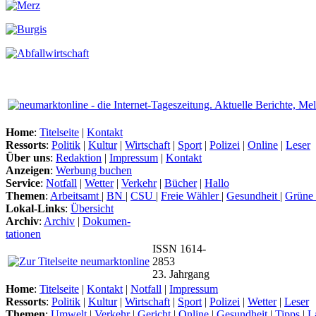
Home
:
Titelseite
|
Kontakt
Ressorts
:
Politik
|
Kultur
|
Wirtschaft
|
Sport
|
Polizei
|
Online
|
Leser
Über uns
:
Redaktion
|
Impressum
|
Kontakt
Anzeigen
:
Werbung buchen
Service
:
Notfall
|
Wetter
|
Verkehr
|
Bücher
|
Hallo
Themen
:
Arbeitsamt
|
BN
|
CSU
|
Freie Wähler
|
Gesundheit
|
Grüne
Lokal-Links
:
Übersicht
Archiv
:
Archiv
|
Dokumen-
tationen
ISSN 1614-
2853
23. Jahrgang
Home
:
Titelseite
|
Kontakt
|
Notfall
|
Impressum
Ressorts
:
Politik
|
Kultur
|
Wirtschaft
|
Sport
|
Polizei
|
Wetter
|
Leser
Themen
:
Umwelt
|
Verkehr
|
Gericht
|
Online
|
Gesundheit
|
Tipps
|
L