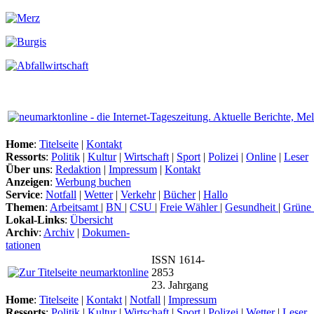
Home
:
Titelseite
|
Kontakt
Ressorts
:
Politik
|
Kultur
|
Wirtschaft
|
Sport
|
Polizei
|
Online
|
Leser
Über uns
:
Redaktion
|
Impressum
|
Kontakt
Anzeigen
:
Werbung buchen
Service
:
Notfall
|
Wetter
|
Verkehr
|
Bücher
|
Hallo
Themen
:
Arbeitsamt
|
BN
|
CSU
|
Freie Wähler
|
Gesundheit
|
Grüne
Lokal-Links
:
Übersicht
Archiv
:
Archiv
|
Dokumen-
tationen
ISSN 1614-
2853
23. Jahrgang
Home
:
Titelseite
|
Kontakt
|
Notfall
|
Impressum
Ressorts
:
Politik
|
Kultur
|
Wirtschaft
|
Sport
|
Polizei
|
Wetter
|
Leser