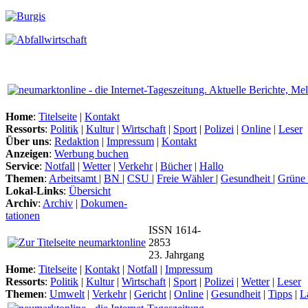
Home
:
Titelseite
|
Kontakt
Ressorts
:
Politik
|
Kultur
|
Wirtschaft
|
Sport
|
Polizei
|
Online
|
Leser
Über uns
:
Redaktion
|
Impressum
|
Kontakt
Anzeigen
:
Werbung buchen
Service
:
Notfall
|
Wetter
|
Verkehr
|
Bücher
|
Hallo
Themen
:
Arbeitsamt
|
BN
|
CSU
|
Freie Wähler
|
Gesundheit
|
Grüne
Lokal-Links
:
Übersicht
Archiv
:
Archiv
|
Dokumen-
tationen
ISSN 1614-
2853
23. Jahrgang
Home
:
Titelseite
|
Kontakt
|
Notfall
|
Impressum
Ressorts
:
Politik
|
Kultur
|
Wirtschaft
|
Sport
|
Polizei
|
Wetter
|
Leser
Themen
:
Umwelt
|
Verkehr
|
Gericht
|
Online
|
Gesundheit
|
Tipps
|
L