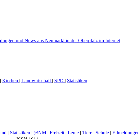
|
Kirchen
|
Landwirtschaft
|
SPD
|
Statistiken
and
|
Statistiken
|
@NM
|
Freizeit
|
Leute
|
Tiere
|
Schule
|
Eilmeldunge