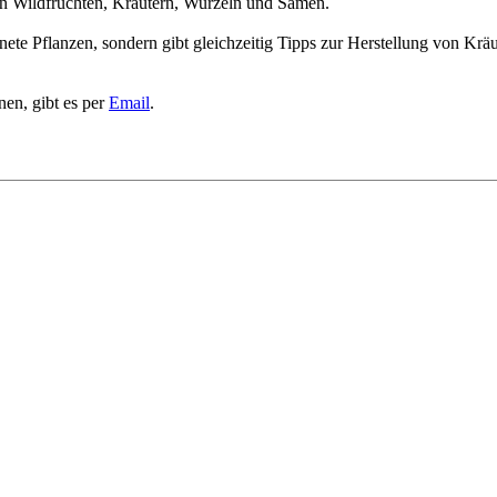
ten Wildfrüchten, Kräutern, Wurzeln und Samen.
nete Pflanzen, sondern gibt gleichzeitig Tipps zur Herstellung von Krä
en, gibt es per
Email
.