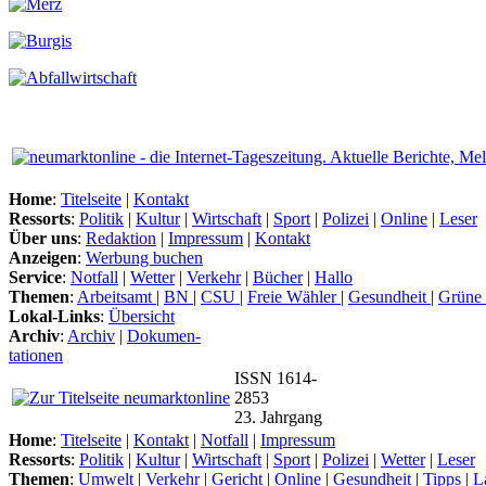
Home
:
Titelseite
|
Kontakt
Ressorts
:
Politik
|
Kultur
|
Wirtschaft
|
Sport
|
Polizei
|
Online
|
Leser
Über uns
:
Redaktion
|
Impressum
|
Kontakt
Anzeigen
:
Werbung buchen
Service
:
Notfall
|
Wetter
|
Verkehr
|
Bücher
|
Hallo
Themen
:
Arbeitsamt
|
BN
|
CSU
|
Freie Wähler
|
Gesundheit
|
Grüne
Lokal-Links
:
Übersicht
Archiv
:
Archiv
|
Dokumen-
tationen
ISSN 1614-
2853
23. Jahrgang
Home
:
Titelseite
|
Kontakt
|
Notfall
|
Impressum
Ressorts
:
Politik
|
Kultur
|
Wirtschaft
|
Sport
|
Polizei
|
Wetter
|
Leser
Themen
:
Umwelt
|
Verkehr
|
Gericht
|
Online
|
Gesundheit
|
Tipps
|
L