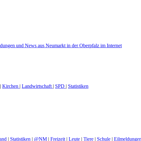
|
Kirchen
|
Landwirtschaft
|
SPD
|
Statistiken
and
|
Statistiken
|
@NM
|
Freizeit
|
Leute
|
Tiere
|
Schule
|
Eilmeldunge