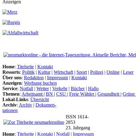
Anzeigen
Home
:
Titelseite
|
Kontakt
Ressorts
:
Politik
|
Kultur
|
Wirtschaft
|
Sport
|
Polizei
|
Online
|
Leser
Über uns
:
Redaktion
|
Impressum
|
Kontakt
Anzeigen
:
Werbung buchen
Service
:
Notfall
|
Wetter
|
Verkehr
|
Bücher
|
Hallo
Themen
:
Arbeitsamt
|
BN
|
CSU
|
Freie Wähler
|
Gesundheit
|
Grüne
Lokal-Links
:
Übersicht
Archiv
:
Archiv
|
Dokumen-
tationen
ISSN 1614-
2853
23. Jahrgang
Home
:
Titelseite
|
Kontakt
|
Notfall
|
Impressum