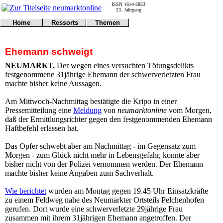
ISSN 1614-2853
23. Jahrgang
Home
Ressorts
Themen
Umwelt
Titelseite
Politik
Verkehr
Kontakt
Kultur
Ehemann schweigt
Gericht
Notfall
Wirtschaft
Online
Impressum
Sport
NEUMARKT.
Der wegen eines versuchten Tötungsdelikts
Gesundheit
Polizei
festgenommene 31jährige Ehemann der schwerverletzten Frau
Tipps
Wetter
machte bisher keine Aussagen.
Land
Leser
Statistiken
Am Mittwoch-Nachmittag bestätigte die Kripo in einer
Pressemitteilung eine
Meldung
von
neumarktonline
vom Morgen,
@NM
daß der Ermittlungsrichter gegen den festgenommenden Ehemann
Freizeit
Haftbefehl erlassen hat.
Leute
Tiere
Das Opfer schwebt aber am Nachmittag - im Gegensatz zum
Schule
Morgen - zum Glück nicht mehr in Lebensgefahr, konnte aber
Eilmeldungen
bisher nicht von der Polizei vernommen werden. Der Ehemann
machte bisher keine Angaben zum Sachverhalt.
Wie berichtet
wurden am Montag gegen 19.45 Uhr Einsatzkräfte
zu einem Feldweg nahe des Neumarkter Ortsteils Pelchenhofen
gerufen. Dort wurde eine schwerverletzte 29jährige Frau
zusammen mit ihrem 31jährigen Ehemann angetroffen. Der