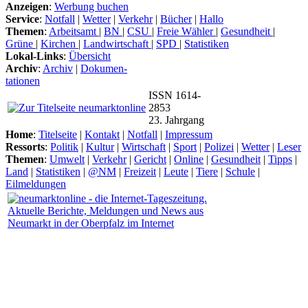
Anzeigen
:
Werbung buchen
Service
:
Notfall
|
Wetter
|
Verkehr
|
Bücher
|
Hallo
Themen
:
Arbeitsamt
|
BN
|
CSU
|
Freie Wähler
|
Gesundheit
|
Grüne
|
Kirchen
|
Landwirtschaft
|
SPD
|
Statistiken
Lokal-Links
:
Übersicht
Archiv
:
Archiv
|
Dokumen-
tationen
ISSN 1614-
2853
23. Jahrgang
Home
:
Titelseite
|
Kontakt
|
Notfall
|
Impressum
Ressorts
:
Politik
|
Kultur
|
Wirtschaft
|
Sport
|
Polizei
|
Wetter
|
Leser
Themen
:
Umwelt
|
Verkehr
|
Gericht
|
Online
|
Gesundheit
|
Tipps
|
Land
|
Statistiken
|
@NM
|
Freizeit
|
Leute
|
Tiere
|
Schule
|
Eilmeldungen