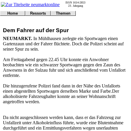
ISSN 1614-2853
23. Jahrgang
Home
Ressorts
Themen
Umwelt
Titelseite
Politik
Verkehr
Kontakt
Kultur
Dem Fahrer auf der Spur
Gericht
Notfall
Wirtschaft
Online
Impressum
Sport
NEUMARKT.
In Mühlhausen zerlegte ein Sportwagen einen
Gesundheit
Polizei
Gartenzaun und der Fahrer flüchtete. Doch die Polizei scheint auf
Tipps
Wetter
seiner Spur zu sein.
Land
Leser
Statistiken
Am Freitagabend gegen 22.45 Uhr konnte ein Anwohner
beobachten wie ein schwarzer Sportwagen gegen den Zaun des
@NM
Anwesens in der Sulzau fuhr und sich anschließend vom Unfallort
Freizeit
entfernte.
Leute
Tiere
Die hinzugerufene Polizei fand dann in der Nähe des Unfallorts
Schule
einen abgestellten Sportwagen derselben Marke und Farbe.Der
Eilmeldungen
alkoholisierte Fahrzeughalter konnte an seiner Wohnanschrift
angetroffen werden.
Da nicht ausgeschlossen werden kann, dass er das Fahrzeug zur
Unfallzeit unter Alkoholeinfluss führte, wurde eine Blutentnahme
durchgeführt und ein Ermittlungsverfahren wegen unerlaubten