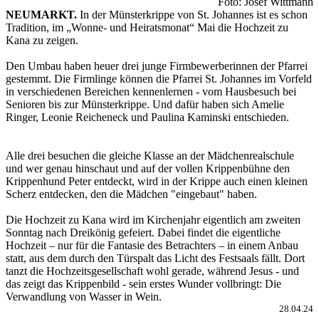
Foto: Josef Wittmann
NEUMARKT.
In der Münsterkrippe von St. Johannes ist es schon
Tradition, im „Wonne- und Heiratsmonat“ Mai die Hochzeit zu
Kana zu zeigen.
Den Umbau haben heuer drei junge Firmbewerberinnen der Pfarrei
gestemmt. Die Firmlinge können die Pfarrei St. Johannes im Vorfeld
in verschiedenen Bereichen kennenlernen - vom Hausbesuch bei
Senioren bis zur Münsterkrippe. Und dafür haben sich Amelie
Ringer, Leonie Reicheneck und Paulina Kaminski entschieden.
Alle drei besuchen die gleiche Klasse an der Mädchenrealschule
und wer genau hinschaut und auf der vollen Krippenbühne den
Krippenhund Peter entdeckt, wird in der Krippe auch einen kleinen
Scherz entdecken, den die Mädchen "eingebaut" haben.
Die Hochzeit zu Kana wird im Kirchenjahr eigentlich am zweiten
Sonntag nach Dreikönig gefeiert. Dabei findet die eigentliche
Hochzeit – nur für die Fantasie des Betrachters – in einem Anbau
statt, aus dem durch den Türspalt das Licht des Festsaals fällt. Dort
tanzt die Hochzeitsgesellschaft wohl gerade, während Jesus - und
das zeigt das Krippenbild - sein erstes Wunder vollbringt: Die
Verwandlung von Wasser in Wein.
28.04.24