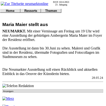
ISSN 1614-2853
23. Jahrgang
Home
Ressorts
Themen
Umwelt
Titelseite
Politik
Verkehr
Kontakt
Kultur
Maria Maier stellt aus
Gericht
Notfall
Wirtschaft
Online
Impressum
Sport
NEUMARKT.
Mit einer Vernissage am Freitag um 19 Uhr wird
Gesundheit
Polizei
eine Ausstellung der gebürtigen Ambergerin Maria Maier im Foyer
Tipps
Wetter
der Residenz eröffnet.
Land
Leser
Statistiken
Die Ausstellung ist dann bis 30.Juni zu sehen. Malerei und Grafik
sind in der Residenz, übermalte Fotografien und Fotocollagen im
@NM
Stadtmuseum zu sehen.
Freizeit
Leute
Tiere
Die Neumarkter Ausstellung soll einen Rückblick und aktuellen
Schule
Einblick in das Oeuvre der Künstlerin bieten.
Eilmeldungen
28.05.24
Anzeigen