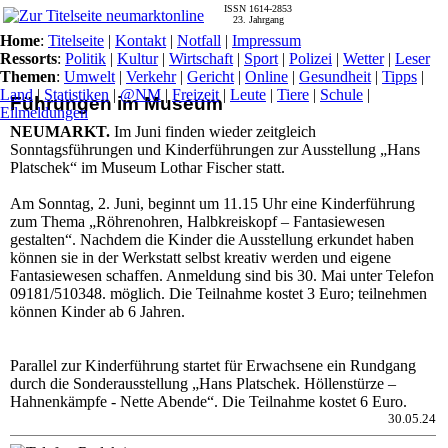
ISSN 1614-2853
23. Jahrgang
Home
:
Titelseite
|
Kontakt
|
Notfall
|
Impressum
Ressorts
:
Politik
|
Kultur
|
Wirtschaft
|
Sport
|
Polizei
|
Wetter
|
Leser
Themen
:
Umwelt
|
Verkehr
|
Gericht
|
Online
|
Gesundheit
|
Tipps
|
Land
|
Statistiken
|
@NM
|
Freizeit
|
Leute
|
Tiere
|
Schule
|
Führungen im Museum
Eilmeldungen
NEUMARKT.
Im Juni finden wieder zeitgleich
Sonntagsführungen und Kinderführungen zur Ausstellung „Hans
Platschek“ im Museum Lothar Fischer statt.
Am Sonntag, 2. Juni, beginnt um 11.15 Uhr eine Kinderführung
zum Thema „Röhrenohren, Halbkreiskopf – Fantasiewesen
gestalten“. Nachdem die Kinder die Ausstellung erkundet haben
können sie in der Werkstatt selbst kreativ werden und eigene
Fantasiewesen schaffen. Anmeldung sind bis 30. Mai unter Telefon
09181/510348. möglich. Die Teilnahme kostet 3 Euro; teilnehmen
können Kinder ab 6 Jahren.
Parallel zur Kinderführung startet für Erwachsene ein Rundgang
durch die Sonderausstellung „Hans Platschek. Höllenstürze –
Hahnenkämpfe - Nette Abende“. Die Teilnahme kostet 6 Euro.
30.05.24