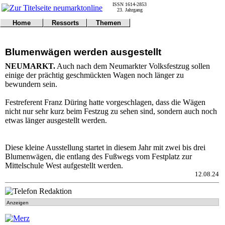
ISSN 1614-2853
23. Jahrgang
Home
Ressorts
Themen
Umwelt
Titelseite
Politik
Verkehr
Kontakt
Kultur
Blumenwägen werden ausgestellt
Gericht
Notfall
Wirtschaft
Online
Impressum
Sport
NEUMARKT.
Auch nach dem Neumarkter Volksfestzug sollen
Gesundheit
Polizei
einige der prächtig geschmückten Wagen noch länger zu
Tipps
Wetter
bewundern sein.
Land
Leser
Statistiken
Festreferent Franz Düring hatte vorgeschlagen, dass die Wägen
nicht nur sehr kurz beim Festzug zu sehen sind, sondern auch noch
@NM
etwas länger ausgestellt werden.
Freizeit
Leute
Tiere
Diese kleine Ausstellung startet in diesem Jahr mit zwei bis drei
Schule
Blumenwägen, die entlang des Fußwegs vom Festplatz zur
Eilmeldungen
Mittelschule West aufgestellt werden.
12.08.24
Anzeigen