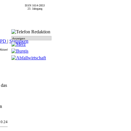
ISSN 1614-2853
23. Jahrgang
Anzeigen
SPD
|
Statistiken
Mützel
 das
n
10.24