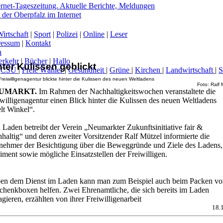
irtschaft
|
Sport
|
Polizei
|
Online
|
Leser
ressum
|
Kontakt
n
erkehr
|
Bücher
|
Hallo
nter Kulissen geblickt
|
CSU
|
Freie Wähler
|
Gesundheit
|
Grüne
|
Kirchen
|
Landwirtschaft
|
Freiwilligenagentur blickte hinter die Kulissen des neuen Weltladens
Foto: Ralf 
-
UMARKT.
Im Rahmen der Nachhaltigkeitswochen veranstaltete die
willigenagentur einen Blick hinter die Kulissen des neuen Weltladens
lt Winkel“.
Laden betreibt der Verein „Neumarkter Zukunftsinitiative fair &
haltig“ und deren zweiter Vorsitzender Ralf Mützel informierte die
lnehmer der Besichtigung über die Beweggründe und Ziele des Ladens,
iment sowie mögliche Einsatzstellen der Freiwilligen.
en dem Dienst im Laden kann man zum Beispiel auch beim Packen vo
chenkboxen helfen. Zwei Ehrenamtliche, die sich bereits im Laden
gieren, erzählten von ihrer Freiwilligenarbeit
18.