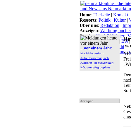
Home
:
Titelseite
|
Kontakt
Ressorts
:
Politik
|
Kultur
|
W
Über uns
:
Redaktion
|
Imp
Anzeigen
:
Werbung buche
Service
:
Notfall
|
Wetter
|
V
Hi
Themen
:
Arbeitsamt
|
BN
Lokal-Links
:
Übersicht
Die 
...vor einem Jahr:
Archiv
:
Archiv
|
Dokumen
NE
Nur leicht verletzt
tationen
Auto überschlug sich
Frei
„Cabaret“ ist ausverkauft
„We
Kürzerer Weg geplant
Den 
nach
Tei
Sort
Anzeigen
Neb
Ges
enga