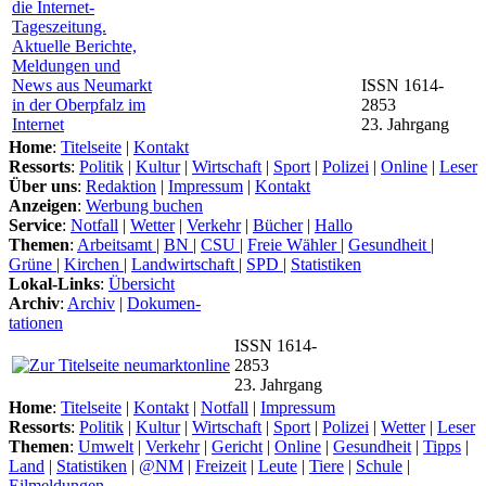
ISSN 1614-
2853
23. Jahrgang
Home
:
Titelseite
|
Kontakt
Ressorts
:
Politik
|
Kultur
|
Wirtschaft
|
Sport
|
Polizei
|
Online
|
Leser
Über uns
:
Redaktion
|
Impressum
|
Kontakt
Anzeigen
:
Werbung buchen
Service
:
Notfall
|
Wetter
|
Verkehr
|
Bücher
|
Hallo
Themen
:
Arbeitsamt
|
BN
|
CSU
|
Freie Wähler
|
Gesundheit
|
Grüne
|
Kirchen
|
Landwirtschaft
|
SPD
|
Statistiken
Lokal-Links
:
Übersicht
Archiv
:
Archiv
|
Dokumen-
tationen
ISSN 1614-
2853
23. Jahrgang
Home
:
Titelseite
|
Kontakt
|
Notfall
|
Impressum
Ressorts
:
Politik
|
Kultur
|
Wirtschaft
|
Sport
|
Polizei
|
Wetter
|
Leser
Themen
:
Umwelt
|
Verkehr
|
Gericht
|
Online
|
Gesundheit
|
Tipps
|
Land
|
Statistiken
|
@NM
|
Freizeit
|
Leute
|
Tiere
|
Schule
|
Eilmeldungen