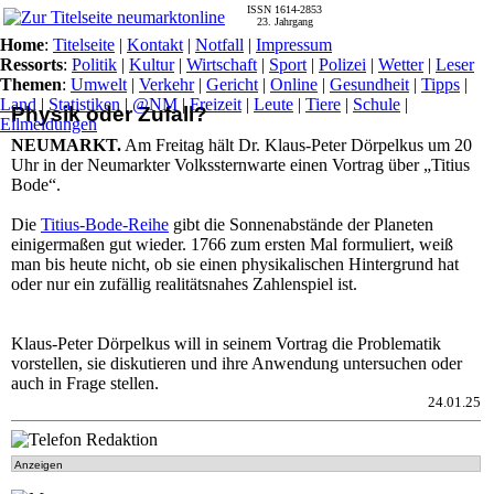
ISSN 1614-2853
23. Jahrgang
Home
:
Titelseite
|
Kontakt
|
Notfall
|
Impressum
Ressorts
:
Politik
|
Kultur
|
Wirtschaft
|
Sport
|
Polizei
|
Wetter
|
Leser
Themen
:
Umwelt
|
Verkehr
|
Gericht
|
Online
|
Gesundheit
|
Tipps
|
Land
|
Statistiken
|
@NM
|
Freizeit
|
Leute
|
Tiere
|
Schule
|
Physik oder Zufall?
Eilmeldungen
NEUMARKT.
Am Freitag hält Dr. Klaus-Peter Dörpelkus um 20
Uhr in der Neumarkter Volkssternwarte einen Vortrag über „Titius
Bode“.
Die
Titius-Bode-Reihe
gibt die Sonnenabstände der Planeten
einigermaßen gut wieder. 1766 zum ersten Mal formuliert, weiß
man bis heute nicht, ob sie einen physikalischen Hintergrund hat
oder nur ein zufällig realitätsnahes Zahlenspiel ist.
Klaus-Peter Dörpelkus will in seinem Vortrag die Problematik
vorstellen, sie diskutieren und ihre Anwendung untersuchen oder
auch in Frage stellen.
24.01.25
Anzeigen