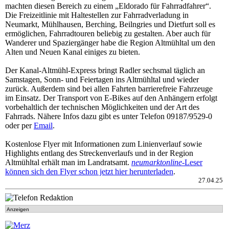
machten diesen Bereich zu einem „Eldorado für Fahrradfahrer“.
Die Freizeitlinie mit Haltestellen zur Fahrradverladung in
Neumarkt, Mühlhausen, Berching, Beilngries und Dietfurt soll es
ermöglichen, Fahrradtouren beliebig zu gestalten. Aber auch für
Wanderer und Spaziergänger habe die Region Altmühltal um den
Alten und Neuen Kanal einiges zu bieten.
Der Kanal-Altmühl-Express bringt Radler sechsmal täglich an
Samstagen, Sonn- und Feiertagen ins Altmühltal und wieder
zurück. Außerdem sind bei allen Fahrten barrierefreie Fahrzeuge
im Einsatz. Der Transport von E-Bikes auf den Anhängern erfolgt
vorbehaltlich der technischen Möglichkeiten und der Art des
Fahrrads. Nähere Infos dazu gibt es unter Telefon 09187/9529-0
oder per
Email
.
Kostenlose Flyer mit Informationen zum Linienverlauf sowie
Highlights entlang des Streckenverlaufs und in der Region
Altmühltal erhält man im Landratsamt.
neumarktonline
-Leser
können sich den Flyer schon jetzt hier herunterladen
.
27.04.25
Anzeigen