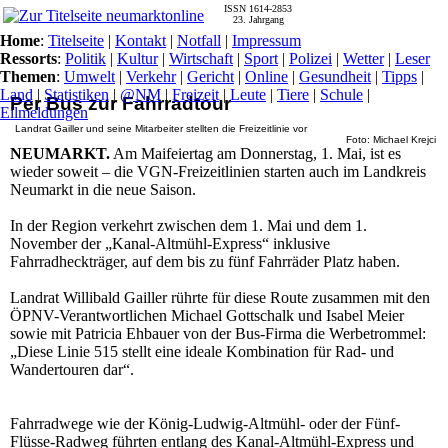
ISSN 1614-2853
23. Jahrgang
Home
:
Titelseite
|
Kontakt
|
Notfall
|
Impressum
Ressorts
:
Politik
|
Kultur
|
Wirtschaft
|
Sport
|
Polizei
|
Wetter
|
Leser
Themen
:
Umwelt
|
Verkehr
|
Gericht
|
Online
|
Gesundheit
|
Tipps
|
Land
|
Statistiken
|
@NM
|
Freizeit
|
Leute
|
Tiere
|
Schule
|
Per Bus zur Fahrradtour
Eilmeldungen
Landrat Gailler und seine Mitarbeiter stellten die Freizeitlinie vor
Foto: Michael Krejci
NEUMARKT.
Am Maifeiertag am Donnerstag, 1. Mai, ist es
wieder soweit – die VGN-Freizeitlinien starten auch im Landkreis
Neumarkt in die neue Saison.
In der Region verkehrt zwischen dem 1. Mai und dem 1.
November der „Kanal-Altmühl-Express“ inklusive
Fahrradheckträger, auf dem bis zu fünf Fahrräder Platz haben.
Landrat Willibald Gailler rührte für diese Route zusammen mit den
ÖPNV-Verantwortlichen Michael Gottschalk und Isabel Meier
sowie mit Patricia Ehbauer von der Bus-Firma die Werbetrommel:
„Diese Linie 515 stellt eine ideale Kombination für Rad- und
Wandertouren dar“.
Fahrradwege wie der König-Ludwig-Altmühl- oder der Fünf-
Flüsse-Radweg führten entlang des Kanal-Altmühl-Express und