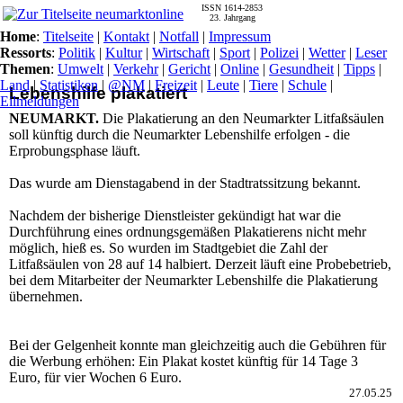
ISSN 1614-2853
23. Jahrgang
Home
:
Titelseite
|
Kontakt
|
Notfall
|
Impressum
Ressorts
:
Politik
|
Kultur
|
Wirtschaft
|
Sport
|
Polizei
|
Wetter
|
Leser
Themen
:
Umwelt
|
Verkehr
|
Gericht
|
Online
|
Gesundheit
|
Tipps
|
Land
|
Statistiken
|
@NM
|
Freizeit
|
Leute
|
Tiere
|
Schule
|
Lebenshilfe plakatiert
Eilmeldungen
NEUMARKT.
Die Plakatierung an den Neumarkter Litfaßsäulen
soll künftig durch die Neumarkter Lebenshilfe erfolgen - die
Erprobungsphase läuft.
Das wurde am Dienstagabend in der Stadtratssitzung bekannt.
Nachdem der bisherige Dienstleister gekündigt hat war die
Durchführung eines ordnungsgemäßen Plakatierens nicht mehr
möglich, hieß es. So wurden im Stadtgebiet die Zahl der
Litfaßsäulen von 28 auf 14 halbiert. Derzeit läuft eine Probebetrieb,
bei dem Mitarbeiter der Neumarkter Lebenshilfe die Plakatierung
übernehmen.
Bei der Gelgenheit konnte man gleichzeitig auch die Gebühren für
die Werbung erhöhen: Ein Plakat kostet künftig für 14 Tage 3
Euro, für vier Wochen 6 Euro.
27.05.25