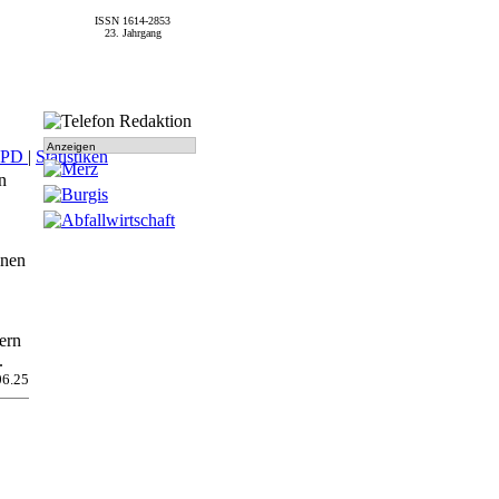
ISSN 1614-2853
23. Jahrgang
Anzeigen
SPD
|
Statistiken
n
inen
ern
.
06.25