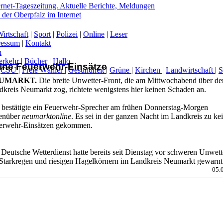
irtschaft
|
Sport
|
Polizei
|
Online
|
Leser
ressum
|
Kontakt
n
erkehr
|
Bücher
|
Hallo
ine Feuerwehr-Einsätze
|
CSU
|
Freie Wähler
|
Gesundheit
|
Grüne
|
Kirchen
|
Landwirtschaft
|
UMARKT.
Die breite Unwetter-Front, die am Mittwochabend über de
-
dkreis Neumarkt zog, richtete wenigstens hier keinen Schaden an.
 bestätigte ein Feuerwehr-Sprecher am frühen Donnerstag-Morgen
enüber
neumarktonline
. Es sei in der ganzen Nacht im Landkreis zu ke
erwehr-Einsätzen gekommen.
Deutsche Wetterdienst hatte bereits seit Dienstag vor schweren Unwett
 Starkregen und riesigen Hagelkörnern im Landkreis Neumarkt gewarnt
05.