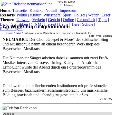
ISSN 1614-2853
23. Jahrgang
Home
:
Titelseite
|
Kontakt
|
Notfall
|
Impressum
Ressorts
:
Politik
|
Kultur
|
Wirtschaft
|
Sport
|
Polizei
|
Wetter
|
Leser
Themen
:
Umwelt
|
Verkehr
|
Gericht
|
Online
|
Gesundheit
|
Tipps
|
Land
|
Statistiken
|
@NM
|
Freizeit
|
Leute
|
Tiere
|
Schule
|
An Workshop teilgenommen
Eilmeldungen
„Gospel & More“ nahm an einem Workshop des Bayerischen Musikrats teil
Foto: Vroni Bertsch
NEUMARKT.
Der Chor „Gospel & More“ der städtischen Sing-
und Musikschule nahm an einem besonderen Workshop des
Bayerischen Musikrats teil.
Die Neumarkter Sänger arbeiten dabei zusammen mit zwei Profi-
Musiker intensiv an Groove, Timing, Klang und Ausdruck.
Ermöglicht wurde der Abend durch ein Förderprogramm des
Bayerischen Musikrats.
Dabei werden die teilnehmenden Institutionen mit professionellen
zum Beispiel Jazzmusikern zusammengebracht, um musikalische
Bildung praxisnah und lebendig zu gestalten, hieß es.
27.06.25
Anzeigen