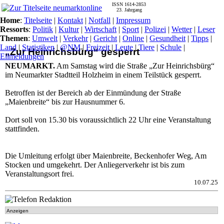
ISSN 1614-2853
23. Jahrgang
Home
:
Titelseite
|
Kontakt
|
Notfall
|
Impressum
Ressorts
:
Politik
|
Kultur
|
Wirtschaft
|
Sport
|
Polizei
|
Wetter
|
Leser
Themen
:
Umwelt
|
Verkehr
|
Gericht
|
Online
|
Gesundheit
|
Tipps
|
Land
|
Statistiken
|
@NM
|
Freizeit
|
Leute
|
Tiere
|
Schule
|
„Zur Heinrichsbürg“ gesperrt
Eilmeldungen
NEUMARKT.
Am Samstag wird die Straße „Zur Heinrichsbürg“
im Neumarkter Stadtteil Holzheim in einem Teilstück gesperrt.
Betroffen ist der Bereich ab der Einmündung der Straße
„Maienbreite“ bis zur Hausnummer 6.
Dort soll von 15.30 bis voraussichtlich 22 Uhr eine Veranstaltung
stattfinden.
Die Umleitung erfolgt über Maienbreite, Beckenhofer Weg, Am
Stocken und umgekehrt. Der Anliegerverkehr ist bis zum
Veranstaltungsort frei.
10.07.25
Anzeigen