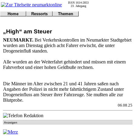
ISSN 1614-2853
23. Jahrgang
Home
Ressorts
Themen
Umwelt
Titelseite
Politik
Verkehr
Kontakt
Kultur
„High“ am Steuer
Gericht
Notfall
Wirtschaft
Online
Impressum
Sport
NEUMARKT.
Bei Verkehrskontrollen im Neumarkter Stadtgebiet
Gesundheit
Polizei
wurden am Dienstag gleich acht Fahrer erwischt, die unter
Tipps
Wetter
Drogeneinfluß standen.
Land
Leser
Statistiken
Alle wurden an der Weiterfahrt gehindert und müssen mit einem
Fahrverbot und einer hohen Geldbuße rechnen.
@NM
Freizeit
Leute
Die Männer im Alter zwischen 21 und 41 Jahren saßen nach
Tiere
Angaben der Polizei in nicht mehr fahrtüchtigem Zustand unter
Schule
Drogeneinfluss am Steuer ihrer Fahrzeuge. Sie mußten alle zur
Eilmeldungen
Blutprobe.
06.08.25
Anzeigen