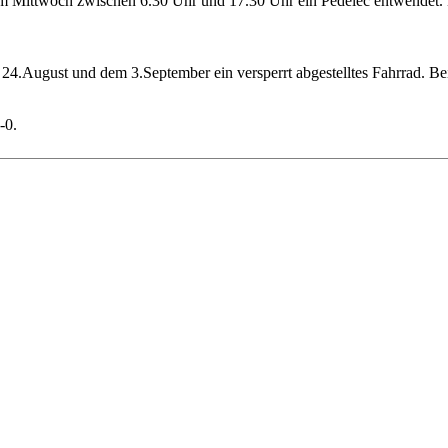
m Mittwoch zwischen 6.30 Uhr und 17.30 Uhr ein Pedelec entwendet. 
.August und dem 3.September ein versperrt abgestelltes Fahrrad. Be
-0.