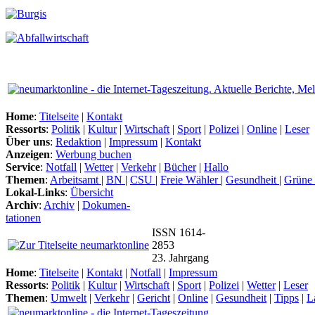
Home
:
Titelseite
|
Kontakt
Ressorts
:
Politik
|
Kultur
|
Wirtschaft
|
Sport
|
Polizei
|
Online
|
Leser
Über uns
:
Redaktion
|
Impressum
|
Kontakt
Anzeigen
:
Werbung buchen
Service
:
Notfall
|
Wetter
|
Verkehr
|
Bücher
|
Hallo
Themen
:
Arbeitsamt
|
BN
|
CSU
|
Freie Wähler
|
Gesundheit
|
Grüne
Lokal-Links
:
Übersicht
Archiv
:
Archiv
|
Dokumen-
tationen
ISSN 1614-
2853
23. Jahrgang
Home
:
Titelseite
|
Kontakt
|
Notfall
|
Impressum
Ressorts
:
Politik
|
Kultur
|
Wirtschaft
|
Sport
|
Polizei
|
Wetter
|
Leser
Themen
:
Umwelt
|
Verkehr
|
Gericht
|
Online
|
Gesundheit
|
Tipps
|
L