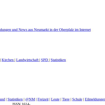
|
Kirchen
|
Landwirtschaft
|
SPD
|
Statistiken
and
|
Statistiken
|
@NM
|
Freizeit
|
Leute
|
Tiere
|
Schule
|
Eilmeldunge
ISSN 1614-