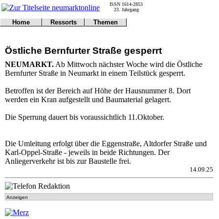
ISSN 1614-2853
23. Jahrgang
Home
Ressorts
Themen
Umwelt
Titelseite
Politik
Verkehr
Kontakt
Kultur
Östliche Bernfurter Straße gesperrt
Gericht
Notfall
Wirtschaft
Online
Impressum
Sport
NEUMARKT.
Ab Mittwoch nächster Woche wird die Östliche
Gesundheit
Polizei
Bernfurter Straße in Neumarkt in einem Teilstück gesperrt.
Tipps
Wetter
Land
Leser
Betroffen ist der Bereich auf Höhe der Hausnummer 8. Dort
Statistiken
werden ein Kran aufgestellt und Baumaterial gelagert.
@NM
Die Sperrung dauert bis voraussichtlich 11.Oktober.
Freizeit
Leute
Tiere
Die Umleitung erfolgt über die Eggenstraße, Altdorfer Straße und
Schule
Karl-Oppel-Straße - jeweils in beide Richtungen. Der
Eilmeldungen
Anliegerverkehr ist bis zur Baustelle frei.
14.09.25
Anzeigen