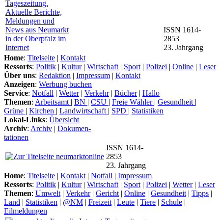
ISSN 1614-
2853
23. Jahrgang
Home
:
Titelseite
|
Kontakt
Ressorts
:
Politik
|
Kultur
|
Wirtschaft
|
Sport
|
Polizei
|
Online
|
Leser
Über uns
:
Redaktion
|
Impressum
|
Kontakt
Anzeigen
:
Werbung buchen
Service
:
Notfall
|
Wetter
|
Verkehr
|
Bücher
|
Hallo
Themen
:
Arbeitsamt
|
BN
|
CSU
|
Freie Wähler
|
Gesundheit
|
Grüne
|
Kirchen
|
Landwirtschaft
|
SPD
|
Statistiken
Lokal-Links
:
Übersicht
Archiv
:
Archiv
|
Dokumen-
tationen
ISSN 1614-
2853
23. Jahrgang
Home
:
Titelseite
|
Kontakt
|
Notfall
|
Impressum
Ressorts
:
Politik
|
Kultur
|
Wirtschaft
|
Sport
|
Polizei
|
Wetter
|
Leser
Themen
:
Umwelt
|
Verkehr
|
Gericht
|
Online
|
Gesundheit
|
Tipps
|
Land
|
Statistiken
|
@NM
|
Freizeit
|
Leute
|
Tiere
|
Schule
|
Eilmeldungen