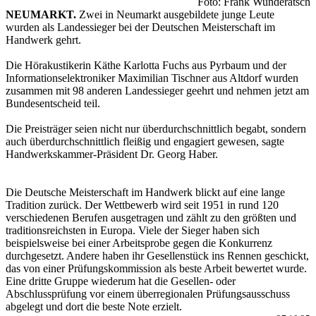
Foto: Frank Wunderatsch
NEUMARKT.
Zwei in Neumarkt ausgebildete junge Leute
wurden als Landessieger bei der Deutschen Meisterschaft im
Handwerk gehrt.
Die Hörakustikerin Käthe Karlotta Fuchs aus Pyrbaum und der
Informationselektroniker Maximilian Tischner aus Altdorf wurden
zusammen mit 98 anderen Landessieger geehrt und nehmen jetzt am
Bundesentscheid teil.
Die Preisträger seien nicht nur überdurchschnittlich begabt, sondern
auch überdurchschnittlich fleißig und engagiert gewesen, sagte
Handwerkskammer-Präsident Dr. Georg Haber.
Die Deutsche Meisterschaft im Handwerk blickt auf eine lange
Tradition zurück. Der Wettbewerb wird seit 1951 in rund 120
verschiedenen Berufen ausgetragen und zählt zu den größten und
traditionsreichsten in Europa. Viele der Sieger haben sich
beispielsweise bei einer Arbeitsprobe gegen die Konkurrenz
durchgesetzt. Andere haben ihr Gesellenstück ins Rennen geschickt,
das von einer Prüfungskommission als beste Arbeit bewertet wurde.
Eine dritte Gruppe wiederum hat die Gesellen- oder
Abschlussprüfung vor einem überregionalen Prüfungsausschuss
abgelegt und dort die beste Note erzielt.