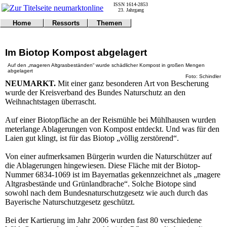
ISSN 1614-2853
23. Jahrgang
Home
Ressorts
Themen
Umwelt
Titelseite
Politik
Verkehr
Kontakt
Kultur
Im Biotop Kompost abgelagert
Gericht
Notfall
Wirtschaft
Online
Impressum
Sport
Auf den „mageren Altgrasbeständen“ wurde schädlicher Kompost in großen Mengen
abgelagert
Gesundheit
Polizei
Foto: Schindler
Tipps
NEUMARKT.
Mit einer ganz besonderen Art von Bescherung
Wetter
wurde der Kreisverband des Bundes Naturschutz an den
Land
Leser
Weihnachtstagen überrascht.
Statistiken
@NM
Auf einer Biotopfläche an der Reismühle bei Mühlhausen wurden
Freizeit
meterlange Ablagerungen von Kompost entdeckt. Und was für den
Leute
Laien gut klingt, ist für das Biotop „völlig zerstörend“.
Tiere
Schule
Von einer aufmerksamen Bürgerin wurden die Naturschützer auf
Eilmeldungen
die Ablagerungen hingewiesen. Diese Fläche mit der Biotop-
Nummer 6834-1069 ist im Bayernatlas gekennzeichnet als „magere
Altgrasbestände und Grünlandbrache“. Solche Biotope sind
sowohl nach dem Bundesnaturschutzgesetz wie auch durch das
Bayerische Naturschutzgesetz geschützt.
Bei der Kartierung im Jahr 2006 wurden fast 80 verschiedene