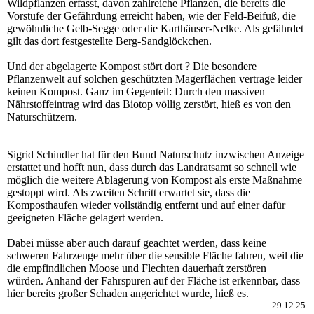
Wildpflanzen erfasst, davon zahlreiche Pflanzen, die bereits die
Vorstufe der Gefährdung erreicht haben, wie der Feld-Beifuß, die
gewöhnliche Gelb-Segge oder die Karthäuser-Nelke. Als gefährdet
gilt das dort festgestellte Berg-Sandglöckchen.
Und der abgelagerte Kompost stört dort ? Die besondere
Pflanzenwelt auf solchen geschützten Magerflächen vertrage leider
keinen Kompost. Ganz im Gegenteil: Durch den massiven
Nährstoffeintrag wird das Biotop völlig zerstört, hieß es von den
Naturschützern.
Sigrid Schindler hat für den Bund Naturschutz inzwischen Anzeige
erstattet und hofft nun, dass durch das Landratsamt so schnell wie
möglich die weitere Ablagerung von Kompost als erste Maßnahme
gestoppt wird. Als zweiten Schritt erwartet sie, dass die
Komposthaufen wieder vollständig entfernt und auf einer dafür
geeigneten Fläche gelagert werden.
Dabei müsse aber auch darauf geachtet werden, dass keine
schweren Fahrzeuge mehr über die sensible Fläche fahren, weil die
die empfindlichen Moose und Flechten dauerhaft zerstören
würden. Anhand der Fahrspuren auf der Fläche ist erkennbar, dass
hier bereits großer Schaden angerichtet wurde, hieß es.
29.12.25