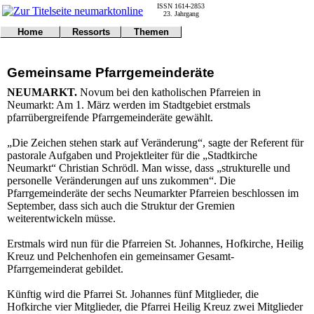
ISSN 1614-2853
23. Jahrgang
Home
Ressorts
Themen
Umwelt
Titelseite
Politik
Verkehr
Kontakt
Kultur
Gemeinsame Pfarrgemeinderäte
Gericht
Notfall
Wirtschaft
Online
Impressum
Sport
NEUMARKT.
Novum bei den katholischen Pfarreien in
Gesundheit
Polizei
Neumarkt: Am 1. März werden im Stadtgebiet erstmals
Tipps
Wetter
pfarrübergreifende Pfarrgemeinderäte gewählt.
Land
Leser
Statistiken
„Die Zeichen stehen stark auf Veränderung“, sagte der Referent für
pastorale Aufgaben und Projektleiter für die „Stadtkirche
@NM
Neumarkt“ Christian Schrödl. Man wisse, dass „strukturelle und
Freizeit
personelle Veränderungen auf uns zukommen“. Die
Leute
Pfarrgemeinderäte der sechs Neumarkter Pfarreien beschlossen im
Tiere
September, dass sich auch die Struktur der Gremien
Schule
weiterentwickeln müsse.
Eilmeldungen
Erstmals wird nun für die Pfarreien St. Johannes, Hofkirche, Heilig
Kreuz und Pelchenhofen ein gemeinsamer Gesamt-
Pfarrgemeinderat gebildet.
Künftig wird die Pfarrei St. Johannes fünf Mitglieder, die
Hofkirche vier Mitglieder, die Pfarrei Heilig Kreuz zwei Mitglieder