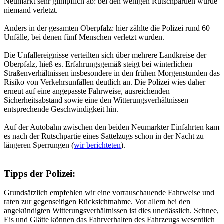
Neumarkt sehr glimpflich ab: bei den wenigen Rutschpartien wurde
niemand verletzt.
Anders in der gesamten Oberpfalz: hier zählte die Polizei rund 60
Unfälle, bei denen fünf Menschen verletzt wurden.
Die Unfallereignisse verteilten sich über mehrere Landkreise der
Oberpfalz, hieß es. Erfahrungsgemäß steigt bei winterlichen
Straßenverhältnissen insbesondere in den frühen Morgenstunden das
Risiko von Verkehrsunfällen deutlich an. Die Polizei wies daher
erneut auf eine angepasste Fahrweise, ausreichenden
Sicherheitsabstand sowie eine den Witterungsverhältnissen
entsprechende Geschwindigkeit hin.
Auf der Autobahn zwischen den beiden Neumarkter Einfahrten kam
es nach der Rutschpartie eines Sattelzugs schon in der Nacht zu
längeren Sperrungen (
wir berichteten
).
Tipps der Polizei:
Grundsätzlich empfehlen wir eine vorrauschauende Fahrweise und
raten zur gegenseitigen Rücksichtnahme. Vor allem bei den
angekündigten Witterungsverhältnissen ist dies unerlässlich. Schnee,
Eis und Glätte können das Fahrverhalten des Fahrzeugs wesentlich