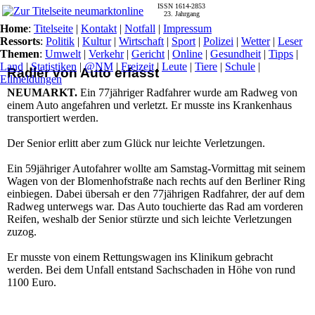
ISSN 1614-2853
23. Jahrgang
Home
:
Titelseite
|
Kontakt
|
Notfall
|
Impressum
Ressorts
:
Politik
|
Kultur
|
Wirtschaft
|
Sport
|
Polizei
|
Wetter
|
Leser
Themen
:
Umwelt
|
Verkehr
|
Gericht
|
Online
|
Gesundheit
|
Tipps
|
Land
|
Statistiken
|
@NM
|
Freizeit
|
Leute
|
Tiere
|
Schule
|
Radler von Auto erfasst
Eilmeldungen
NEUMARKT.
Ein 77jähriger Radfahrer wurde am Radweg von
einem Auto angefahren und verletzt. Er musste ins Krankenhaus
transportiert werden.
Der Senior erlitt aber zum Glück nur leichte Verletzungen.
Ein 59jähriger Autofahrer wollte am Samstag-Vormittag mit seinem
Wagen von der Blomenhofstraße nach rechts auf den Berliner Ring
einbiegen. Dabei übersah er den 77jährigen Radfahrer, der auf dem
Radweg unterwegs war. Das Auto touchierte das Rad am vorderen
Reifen, weshalb der Senior stürzte und sich leichte Verletzungen
zuzog.
Er musste von einem Rettungswagen ins Klinikum gebracht
werden. Bei dem Unfall entstand Sachschaden in Höhe von rund
1100 Euro.