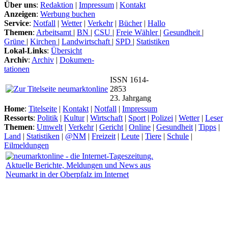
Über uns
:
Redaktion
|
Impressum
|
Kontakt
Anzeigen
:
Werbung buchen
Service
:
Notfall
|
Wetter
|
Verkehr
|
Bücher
|
Hallo
Themen
:
Arbeitsamt
|
BN
|
CSU
|
Freie Wähler
|
Gesundheit
|
Grüne
|
Kirchen
|
Landwirtschaft
|
SPD
|
Statistiken
Lokal-Links
:
Übersicht
Archiv
:
Archiv
|
Dokumen-
tationen
ISSN 1614-
2853
23. Jahrgang
Home
:
Titelseite
|
Kontakt
|
Notfall
|
Impressum
Ressorts
:
Politik
|
Kultur
|
Wirtschaft
|
Sport
|
Polizei
|
Wetter
|
Leser
Themen
:
Umwelt
|
Verkehr
|
Gericht
|
Online
|
Gesundheit
|
Tipps
|
Land
|
Statistiken
|
@NM
|
Freizeit
|
Leute
|
Tiere
|
Schule
|
Eilmeldungen