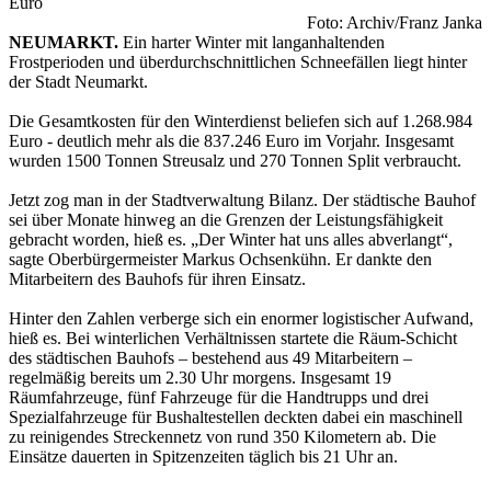
Euro
Foto: Archiv/Franz Janka
NEUMARKT.
Ein harter Winter mit langanhaltenden
Frostperioden und überdurchschnittlichen Schneefällen liegt hinter
der Stadt Neumarkt.
Die Gesamtkosten für den Winterdienst beliefen sich auf 1.268.984
Euro - deutlich mehr als die 837.246 Euro im Vorjahr. Insgesamt
wurden 1500 Tonnen Streusalz und 270 Tonnen Split verbraucht.
Jetzt zog man in der Stadtverwaltung Bilanz. Der städtische Bauhof
sei über Monate hinweg an die Grenzen der Leistungsfähigkeit
gebracht worden, hieß es. „Der Winter hat uns alles abverlangt“,
sagte Oberbürgermeister Markus Ochsenkühn. Er dankte den
Mitarbeitern des Bauhofs für ihren Einsatz.
Hinter den Zahlen verberge sich ein enormer logistischer Aufwand,
hieß es. Bei winterlichen Verhältnissen startete die Räum-Schicht
des städtischen Bauhofs – bestehend aus 49 Mitarbeitern –
regelmäßig bereits um 2.30 Uhr morgens. Insgesamt 19
Räumfahrzeuge, fünf Fahrzeuge für die Handtrupps und drei
Spezialfahrzeuge für Bushaltestellen deckten dabei ein maschinell
zu reinigendes Streckennetz von rund 350 Kilometern ab. Die
Einsätze dauerten in Spitzenzeiten täglich bis 21 Uhr an.