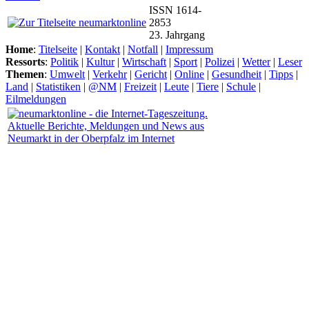
ISSN 1614-
2853
23. Jahrgang
Home
:
Titelseite
|
Kontakt
|
Notfall
|
Impressum
Ressorts
:
Politik
|
Kultur
|
Wirtschaft
|
Sport
|
Polizei
|
Wetter
|
Leser
Themen
:
Umwelt
|
Verkehr
|
Gericht
|
Online
|
Gesundheit
|
Tipps
|
Land
|
Statistiken
|
@NM
|
Freizeit
|
Leute
|
Tiere
|
Schule
|
Eilmeldungen