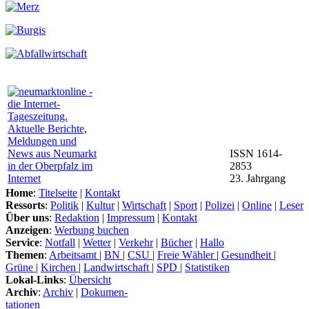
ISSN 1614-
2853
23. Jahrgang
Home
:
Titelseite
|
Kontakt
Ressorts
:
Politik
|
Kultur
|
Wirtschaft
|
Sport
|
Polizei
|
Online
|
Leser
Über uns
:
Redaktion
|
Impressum
|
Kontakt
Anzeigen
:
Werbung buchen
Service
:
Notfall
|
Wetter
|
Verkehr
|
Bücher
|
Hallo
Themen
:
Arbeitsamt
|
BN
|
CSU
|
Freie Wähler
|
Gesundheit
|
Grüne
|
Kirchen
|
Landwirtschaft
|
SPD
|
Statistiken
Lokal-Links
:
Übersicht
Archiv
:
Archiv
|
Dokumen-
tationen