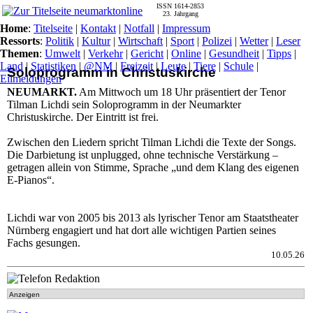
ISSN 1614-2853
23. Jahrgang
Home
:
Titelseite
|
Kontakt
|
Notfall
|
Impressum
Ressorts
:
Politik
|
Kultur
|
Wirtschaft
|
Sport
|
Polizei
|
Wetter
|
Leser
Themen
:
Umwelt
|
Verkehr
|
Gericht
|
Online
|
Gesundheit
|
Tipps
|
Land
|
Statistiken
|
@NM
|
Freizeit
|
Leute
|
Tiere
|
Schule
|
Soloprogramm in Christuskirche
Eilmeldungen
NEUMARKT.
Am Mittwoch um 18 Uhr präsentiert der Tenor
Tilman Lichdi sein Soloprogramm in der Neumarkter
Christuskirche. Der Eintritt ist frei.
Zwischen den Liedern spricht Tilman Lichdi die Texte der Songs.
Die Darbietung ist unplugged, ohne technische Verstärkung –
getragen allein von Stimme, Sprache „und dem Klang des eigenen
E-Pianos“.
Lichdi war von 2005 bis 2013 als lyrischer Tenor am Staatstheater
Nürnberg engagiert und hat dort alle wichtigen Partien seines
Fachs gesungen.
10.05.26
Anzeigen